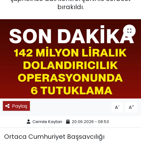
bırakıldı.
SPOR
11:11 MANŞET
Paylaş
-
+
A
A
Cemile Kaytan
20.06.2026 - 08:53
Ortaca Cumhuriyet Başsavcılığı