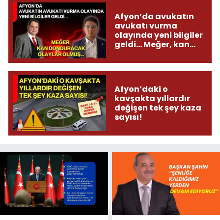
Afyon’da avukatın
avukatı vurma
olayında yeni bilgiler
geldi... Meğer, kan
donduracak olaylar
olmuş...
Afyon’daki o
kavşakta yıllardır
değişen tek şey kaza
sayısı!