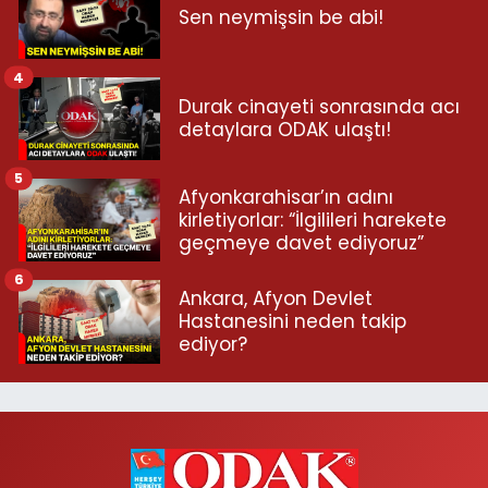
Sen neymişsin be abi!
4
Durak cinayeti sonrasında acı
detaylara ODAK ulaştı!
5
Afyonkarahisar’ın adını
kirletiyorlar: “İlgilileri harekete
geçmeye davet ediyoruz”
6
Ankara, Afyon Devlet
Hastanesini neden takip
ediyor?