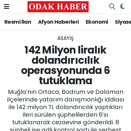
Resmi İlan
Afyon Haberleri
Ekonomi
Siyas
AFYONKARAHİSAR HABERLERİ
Nöbetçi Eczaneler
Resmi İlan
Hava Durumu
ASAYİŞ
142 Milyon liralık
ASAYİŞ
Trafik Durumu
dolandırıcılık
operasyonunda 6
GÜNCEL
Süper Lig Puan Durumu ve Fikstür
tutuklama
SİYASET
Tüm Manşetler
Muğla’nın Ortaca, Bodrum ve Dalaman
EĞİTİM
Son Dakika Haberleri
ilçelerinde yatarım danışmanlığı iddiası
ile 142 milyon TL dolandırıcılık yaptıkları
MAGAZİN
Haber Arşivi
ileri sürülen şüphelilerden 6’sı
tutuklanarak cezaevine gönderildi. 8
SAĞLIK
şüpheli ise adli kontrol şartı ile serbest