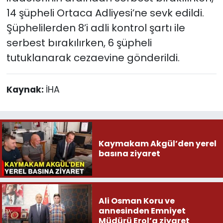
14 şüpheli Ortaca Adliyesi’ne sevk edildi.
Şüphelilerden 8’i adli kontrol şartı ile
serbest bırakılırken, 6 şüpheli
tutuklanarak cezaevine gönderildi.
Kaynak:
İHA
Kaymakam Akgül’den yerel
basına ziyaret
Ali Osman Koru ve
annesinden Emniyet
Müdürü Erol’a ziyaret