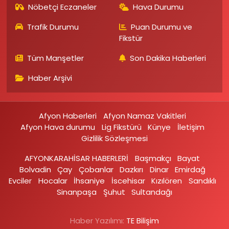
Nöbetçi Eczaneler
Hava Durumu
Trafik Durumu
Puan Durumu ve
Fikstür
Tüm Manşetler
Son Dakika Haberleri
Haber Arşivi
Afyon Haberleri
Afyon Namaz Vakitleri
Afyon Hava durumu
Lig Fikstürü
Künye
İletişim
Gizlilik Sözleşmesi
AFYONKARAHİSAR HABERLERİ
Başmakçı
Bayat
Bolvadin
Çay
Çobanlar
Dazkırı
Dinar
Emirdağ‎
Evciler‎
Hocalar
İhsaniye‎
İscehisar
Kızılören‎
Sandıklı‎
Sinanpaşa
Şuhut
Sultandağı
Haber Yazılımı:
TE Bilişim