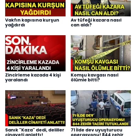
Vakfın kapısına kurşun
Av tüfeği kazara nasıl
yağdırdı
can aldı?
Zincirleme kazada 4 kişi
Komşu kavgası nasıl
yaralandı
ölümle bitti?
Sanık "Kaza" dedi, deliller
71 İlde dev uyuşturucu
cinayeti anlattı!
operasyonu! 844 zehir