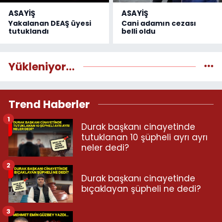
ASAYİŞ
ASAYİŞ
Yakalanan DEAŞ üyesi
Cani adamın cezası
tutuklandı
belli oldu
Yükleniyor...
Trend Haberler
1
Durak başkanı cinayetinde
tutuklanan 10 şüpheli ayrı ayrı
neler dedi?
2
Durak başkanı cinayetinde
bıçaklayan şüpheli ne dedi?
3