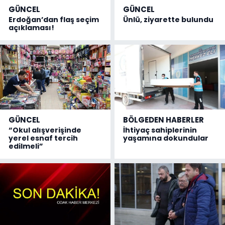
GÜNCEL
GÜNCEL
Erdoğan’dan flaş seçim
Ünlü, ziyarette bulundu
açıklaması!
GÜNCEL
BÖLGEDEN HABERLER
“Okul alışverişinde
İhtiyaç sahiplerinin
yerel esnaf tercih
yaşamına dokundular
edilmeli”