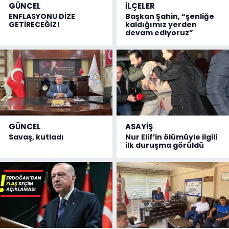
GÜNCEL
İLÇELER
ENFLASYONU DİZE
Başkan Şahin, “şenliğe
GETİRECEĞİZ!
kaldığımız yerden
devam ediyoruz”
GÜNCEL
ASAYİŞ
Savaş, kutladı
Nur Elif’in ölümüyle ilgili
ilk duruşma görüldü