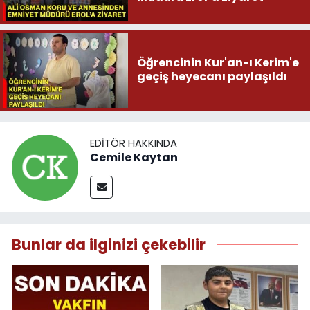
Öğrencinin Kur'an-ı Kerim'e
geçiş heyecanı paylaşıldı
EDITÖR HAKKINDA
Cemile Kaytan
Bunlar da ilginizi çekebilir