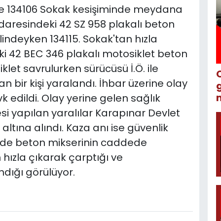
ile 134106 Sokak kesişiminde meydana
. idaresindeki 42 SZ 958 plakalı beton
indeyken 134115. Sokak'tan hızla
i 42 BEC 346 plakalı motosiklet beton
let savrulurken sürücüsü İ.Ö. ile
n bir kişi yaralandı. İhbar üzerine olay
m
vk edildi. Olay yerine gelen sağlık
si yapılan yaralılar Karapınar Devlet
altına alındı. Kaza anı ise güvenlik
rde beton mikserinin caddede
 hızla çıkarak çarptığı ve
ndığı görülüyor.