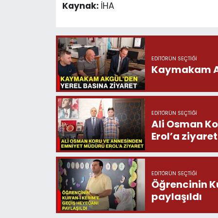
Kaynak:
İHA
EDITÖRÜN SEÇTIĞI
Kaymakam Akg
EDITÖRÜN SEÇTIĞI
Ali Osman Ko
Erol’a ziyaret
EDITÖRÜN SEÇTIĞI
Öğrencinin K
paylaşıldı