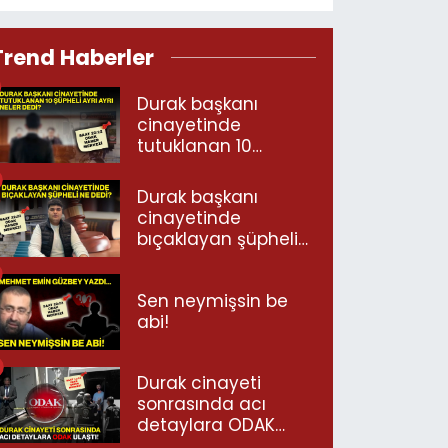
Trend Haberler
Durak başkanı
cinayetinde
tutuklanan 10
şüpheli ayrı ayrı
neler dedi?
Durak başkanı
cinayetinde
bıçaklayan şüpheli
ne dedi?
Sen neymişsin be
abi!
Durak cinayeti
sonrasında acı
detaylara ODAK
ulaştı!