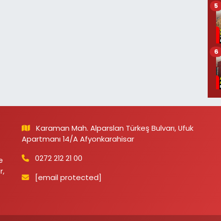
5
6
Karaman Mah. Alparslan Türkeş Bulvarı, Ufuk
Apartmanı 14/A Afyonkarahisar
0272 212 21 00
e
r,
[email protected]