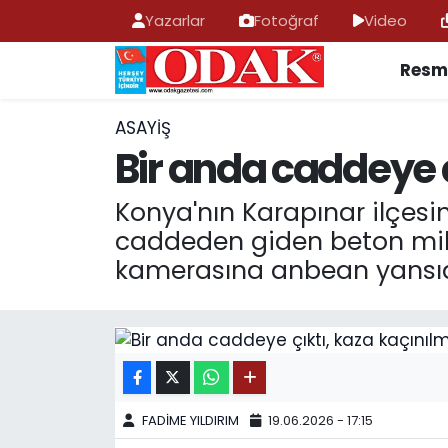
Yazarlar
Fotoğraf
Video
Resmi
AFYONKARAHİSAR HABERLERİ
Nöbetçi Eczaneler
Resmi İlan
Hava Durumu
ASAYİŞ
Bir anda caddeye ç
ASAYİŞ
Trafik Durumu
Konya'nın Karapınar ilçes
GÜNCEL
Süper Lig Puan Durumu ve Fikstür
caddeden giden beton miks
kamerasına anbean yansıd
SİYASET
Tüm Manşetler
EĞİTİM
Son Dakika Haberleri
MAGAZİN
Haber Arşivi
FADİME YILDIRIM
19.06.2026 - 17:15
SAĞLIK