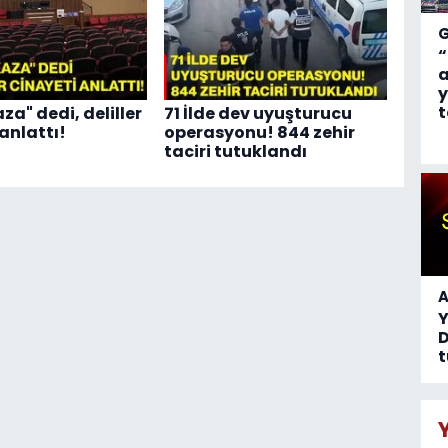
“
a
y
t
za" dedi, deliller
71 İlde dev uyuşturucu
anlattı!
operasyonu! 844 zehir
taciri tutuklandı
A
D
t