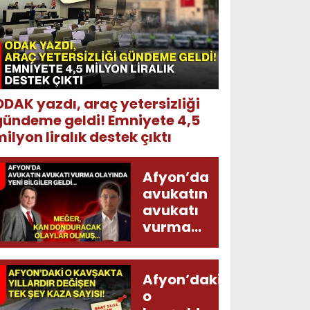
ODAK yazdı, araç yetersizliği
gündeme geldi! Emniyete 4,5
ilyon liralık destek çıktı
Afyon’da
avukatın
avukatı
vurma
olayında
yeni bilgiler
geldi...
Afyon’daki
Meğer, kan
o