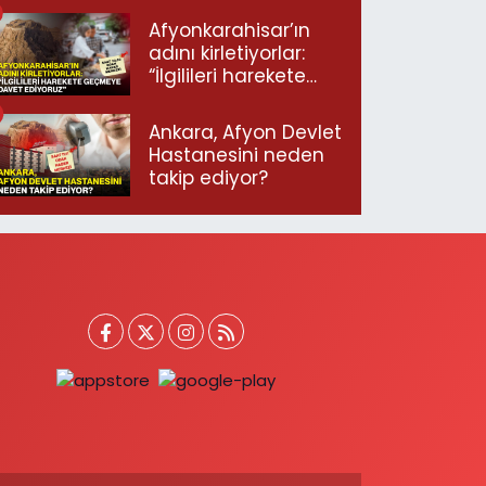
Afyonkarahisar’ın
adını kirletiyorlar:
“İlgilileri harekete
geçmeye davet
ediyoruz”
Ankara, Afyon Devlet
Hastanesini neden
takip ediyor?