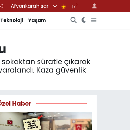
63
Afyonkarahisar
°
17
16
Teknoloji
Yaşam
02
07
45
du
70
 sokaktan süratle çıkarak
yaralandı. Kaza güvenlik
Özel Haber