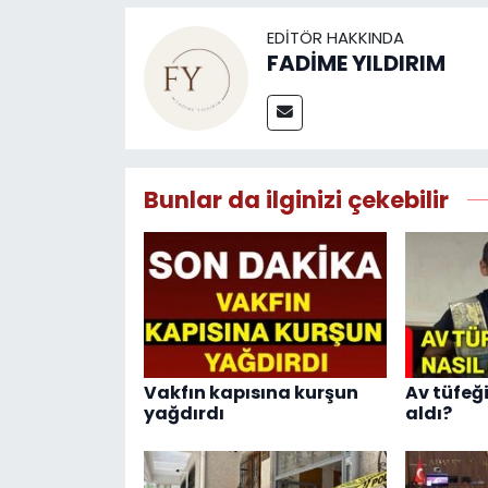
EDITÖR HAKKINDA
FADİME YILDIRIM
Bunlar da ilginizi çekebilir
Vakfın kapısına kurşun
Av tüfeğ
yağdırdı
aldı?