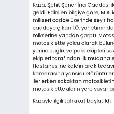
Kaza, Şehit Şener İnci Caddesi 
SPOR
geldi. Edinilen bilgiye göre, M.A
mikseri cadde üzerinde seyir hal
11:11 MANŞET
caddeye çıkan İ.Ö. yönetimindek
mikserine yandan çarptı. Motosik
motosiklette yolcu olarak buluna
yerine sağlık ve polis ekipleri se
ekipleri tarafından ilk müdahale
Hastanesi'ne kaldırılarak tedavi 
kamerasına yansıdı. Görüntüle
ilerlerken sokaktan motosikletin
motosiklettekilerin yere yuvarla
Kazayla ilgili tahkikat başlatıldı.