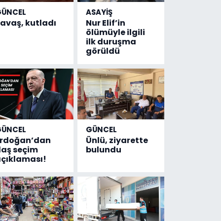
GÜNCEL
ASAYİŞ
avaş, kutladı
Nur Elif’in
ölümüyle ilgili
ilk duruşma
görüldü
GÜNCEL
GÜNCEL
Erdoğan’dan
Ünlü, ziyarette
laş seçim
bulundu
çıklaması!