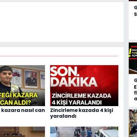
S
f
a
i kazara nasıl can
Zincirleme kazada 4 kişi
yaralandı