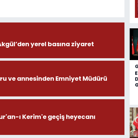
ül’den yerel basına ziyaret
ru ve annesinden Emniyet Müdürü
D
G
ur'an-ı Kerim'e geçiş heyecanı