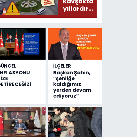
donduracak
kavşakta
olaylar
yıllardır
olmuş...
değişen
tek şey
kaza
sayısı!
GÜNCEL
İLÇELER
ENFLASYONU
Başkan Şahin,
İZE
“şenliğe
ETİRECEĞİZ!
kaldığımız
yerden devam
ediyoruz”