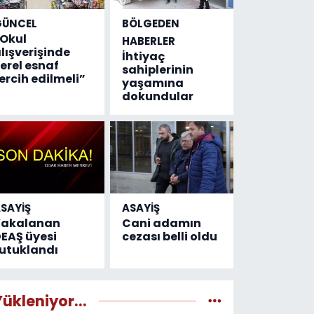
GÜNCEL
BÖLGEDEN
Okul
HABERLER
lışverişinde
İhtiyaç
erel esnaf
sahiplerinin
ercih edilmeli”
yaşamına
dokundular
SAYİŞ
ASAYİŞ
Yakalanan
Cani adamın
EAŞ üyesi
cezası belli oldu
utuklandı
Yükleniyor...