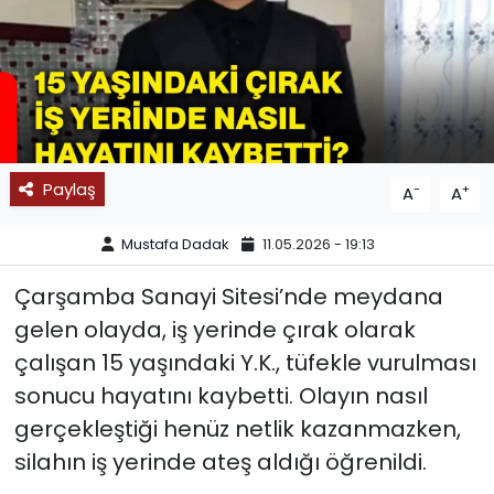
SPOR
11:11 MANŞET
Paylaş
-
+
A
A
Mustafa Dadak
11.05.2026 - 19:13
Çarşamba Sanayi Sitesi’nde meydana
gelen olayda, iş yerinde çırak olarak
çalışan 15 yaşındaki Y.K., tüfekle vurulması
sonucu hayatını kaybetti. Olayın nasıl
gerçekleştiği henüz netlik kazanmazken,
silahın iş yerinde ateş aldığı öğrenildi.