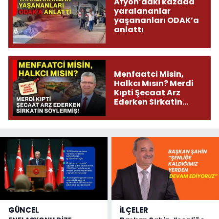
Afyon’daki kazada
yaralananlar
yaşananları ODAK’a
anlattı
Menfaatci Misin,
Halkcı Mısın? Merdi
Kıpti Şecaat Arz
Ederken Sirkatin
Söylermiş!
GÜNCEL
İLÇELER