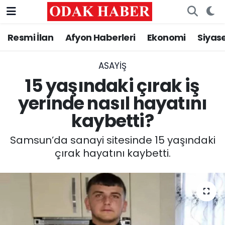
Resmi İlan
Afyon Haberleri
Ekonomi
Siyas
AFYONKARAHİSAR HABERLERİ
Nöbetçi Eczaneler
Resmi İlan
Hava Durumu
ASAYİŞ
15 yaşındaki çırak iş
ASAYİŞ
Trafik Durumu
yerinde nasıl hayatını
kaybetti?
GÜNCEL
Süper Lig Puan Durumu ve Fikstür
Samsun’da sanayi sitesinde 15 yaşındaki
SİYASET
Tüm Manşetler
çırak hayatını kaybetti.
EĞİTİM
Son Dakika Haberleri
MAGAZİN
Haber Arşivi
SAĞLIK