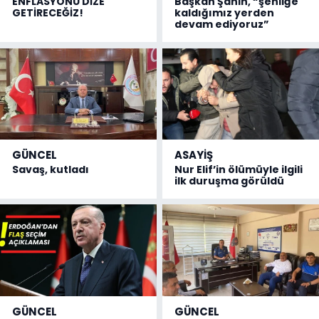
ENFLASYONU DİZE
Başkan Şahin, “şenliğe
GETİRECEĞİZ!
kaldığımız yerden
devam ediyoruz”
GÜNCEL
ASAYİŞ
Savaş, kutladı
Nur Elif’in ölümüyle ilgili
ilk duruşma görüldü
GÜNCEL
GÜNCEL