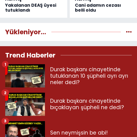
Yakalanan DEAŞ üyesi
Cani adamın cezası
tutuklandı
belli oldu
Yükleniyor...
Trend Haberler
1
Durak başkanı cinayetinde
tutuklanan 10 şüpheli ayrı ayrı
neler dedi?
2
Durak başkanı cinayetinde
bıçaklayan şüpheli ne dedi?
3
Sen neymişsin be abi!