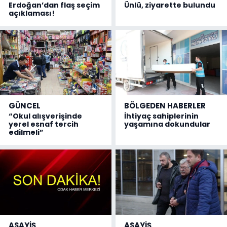
Erdoğan’dan flaş seçim
Ünlü, ziyarette bulundu
açıklaması!
GÜNCEL
BÖLGEDEN HABERLER
“Okul alışverişinde
İhtiyaç sahiplerinin
yerel esnaf tercih
yaşamına dokundular
edilmeli”
ASAYİŞ
ASAYİŞ