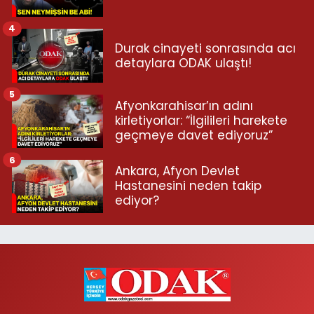
4
Durak cinayeti sonrasında acı
detaylara ODAK ulaştı!
5
Afyonkarahisar’ın adını
kirletiyorlar: “İlgilileri harekete
geçmeye davet ediyoruz”
6
Ankara, Afyon Devlet
Hastanesini neden takip
ediyor?