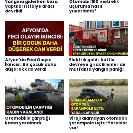
Yangına giderken kaza
Otomobil 150 metrelik
yaptılar! İtfaiye aracı
uçuruma nasıl
devrildi
yuvarlandı?
Afyon’da Feci Olayın
Elektrik geldi, kettle
İkincisi: Bir çocuk daha
devreye girdi: Erenler’de
düşerek can verdi
mutfakta yangın paniği
Otomobilin çarptığı
Virajı alamayan otomobil
kadın yaralandı
şarampole uçtu: Yaralılar
var!