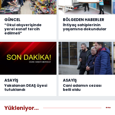
GÜNCEL
BÖLGEDEN HABERLER
“Okul alışverişinde
İhtiyaç sahiplerinin
yerel esnaf tercih
yaşamına dokundular
edilmeli”
ASAYİŞ
ASAYİŞ
Yakalanan DEAŞ üyesi
Cani adamın cezası
tutuklandı
belli oldu
Yükleniyor...