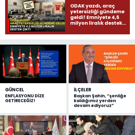
ODAK yazdı, araç
yetersizliği gündeme
geldi! Emniyete 4,5
milyon liralık destek
çıktı
GÜNCEL
İLÇELER
ENFLASYONU DİZE
Başkan Şahin, “şenliğe
GETİRECEĞİZ!
kaldığımız yerden
devam ediyoruz”