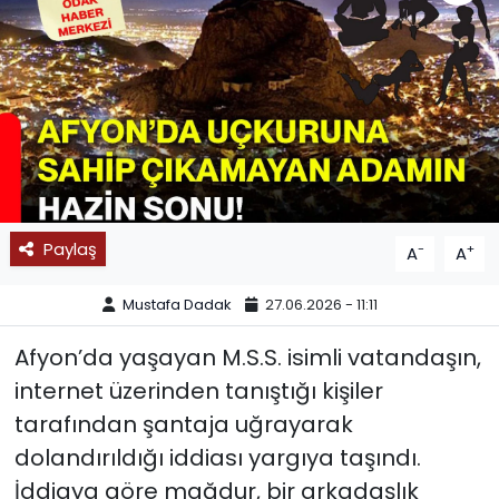
SPOR
11:11 MANŞET
Paylaş
-
+
A
A
Mustafa Dadak
27.06.2026 - 11:11
Afyon’da yaşayan M.S.S. isimli vatandaşın,
internet üzerinden tanıştığı kişiler
tarafından şantaja uğrayarak
dolandırıldığı iddiası yargıya taşındı.
İddiaya göre mağdur, bir arkadaşlık