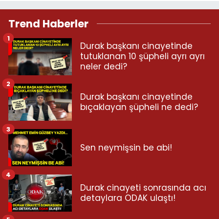
Trend Haberler
1
Durak başkanı cinayetinde
tutuklanan 10 şüpheli ayrı ayrı
neler dedi?
2
Durak başkanı cinayetinde
bıçaklayan şüpheli ne dedi?
3
Sen neymişsin be abi!
4
Durak cinayeti sonrasında acı
detaylara ODAK ulaştı!