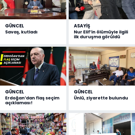
GÜNCEL
ASAYİŞ
Savaş, kutladı
Nur Elif’in ölümüyle ilgili
ilk duruşma görüldü
GÜNCEL
GÜNCEL
Erdoğan’dan flaş seçim
Ünlü, ziyarette bulundu
açıklaması!