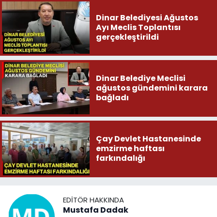
Dinar Belediyesi Ağustos
Ayı Meclis Toplantısı
gerçekleştirildi
Dinar Belediye Meclisi
ağustos gündemini karara
bağladı
Çay Devlet Hastanesinde
emzirme haftası
farkındalığı
EDITÖR HAKKINDA
Mustafa Dadak