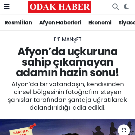
Resmi İlan
Afyon Haberleri
Ekonomi
Siyas
AFYONKARAHİSAR HABERLERİ
Nöbetçi Eczaneler
Resmi İlan
Hava Durumu
11:11 MANŞET
Afyon’da uçkuruna
ASAYİŞ
Trafik Durumu
sahip çıkamayan
adamın hazin sonu!
GÜNCEL
Süper Lig Puan Durumu ve Fikstür
Afyon’da bir vatandaşın, kendisinden
SİYASET
Tüm Manşetler
cinsel bölgesinin fotoğrafını isteyen
şahıslar tarafından şantaja uğratılarak
EĞİTİM
Son Dakika Haberleri
dolandırıldığı iddia edildi.
MAGAZİN
Haber Arşivi
SAĞLIK