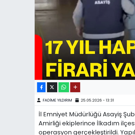
SPOR
11:11 MANŞET
FADİME YILDIRIM
25.05.2026 - 13:31
İl Emniyet Müdürlüğü Asayiş Şu
Amirliği ekiplerince İlkadım ilç
operasyon gerçekleştirildi. Yap