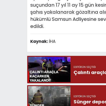
suçundan 17 yıl 11 ay 15 gün kesi
şahıs yakalanarak gözaltına al
hükümlü Samsun Adliyesine sevk
edildi.
Kaynak:
İHA
EDITÖRÜN SEÇTIĞI
Çalıntı araç
EDITÖRÜN SEÇTIĞI
Sünger depo