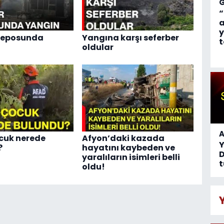
“
a
y
deposunda
Yangına karşı seferber
t
oldular
A
cuk nerede
Afyon’daki kazada
?
hayatını kaybeden ve
D
yaralıların isimleri belli
t
oldu!