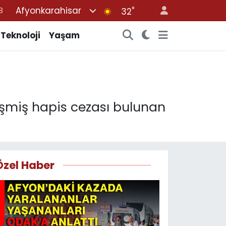
Afyonkarahisar
°
8
32
2
Teknoloji
Yaşam
8
3
4
8
leşmiş hapis cezası bulunan
Özel Haber