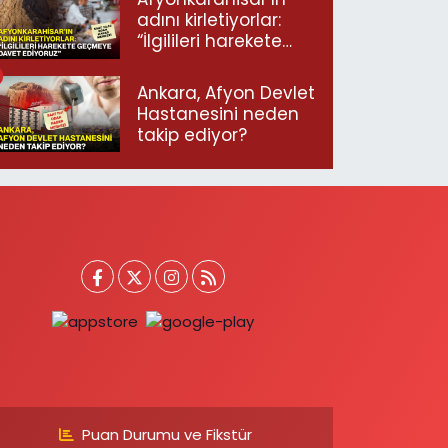
adını kirletiyorlar:
“İlgilileri harekete
geçmeye davet
ediyoruz”
Ankara, Afyon Devlet
Hastanesini neden
takip ediyor?
Puan Durumu ve Fikstür