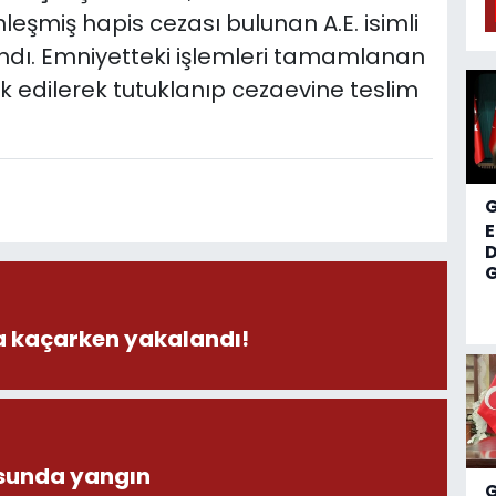
nleşmiş hapis cezası bulunan A.E. isimli
ındı. Emniyetteki işlemleri tamamlanan
 edilerek tutuklanıp cezaevine teslim
D
G
la kaçarken yakalandı!
sunda yangın