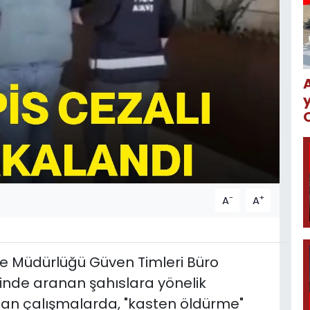
-
+
A
A
be Müdürlüğü Güven Timleri Büro
esinde aranan şahıslara yönelik
ılan çalışmalarda, "kasten öldürme"