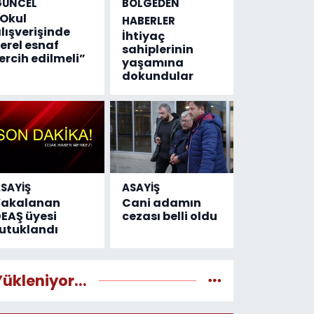
GÜNCEL
BÖLGEDEN
Okul
HABERLER
lışverişinde
İhtiyaç
erel esnaf
sahiplerinin
ercih edilmeli”
yaşamına
dokundular
SAYİŞ
ASAYİŞ
Yakalanan
Cani adamın
EAŞ üyesi
cezası belli oldu
utuklandı
Yükleniyor...