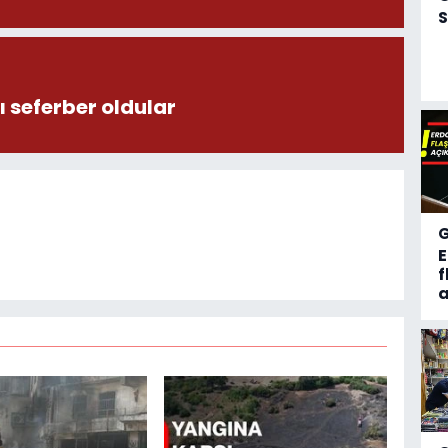
S
 seferber oldular
f
a