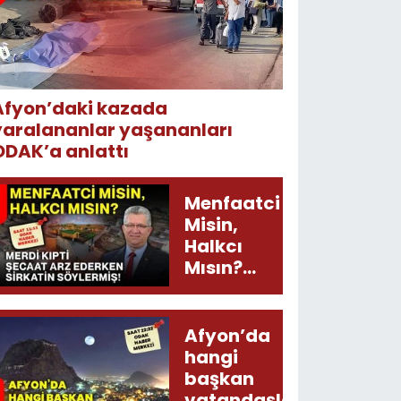
Afyon’daki kazada
yaralananlar yaşananları
ODAK’a anlattı
Menfaatci
Misin,
Halkcı
Mısın?
Merdi
Kıpti
Şecaat
Afyon’da
Arz
hangi
Ederken
başkan
Sirkatin
vatandaşları