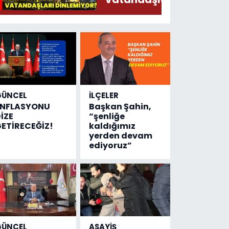
Söylermiş!
dinlemiyor?
GÜNCEL
İLÇELER
ENFLASYONU
Başkan Şahin,
İZE
“şenliğe
ETİRECEĞİZ!
kaldığımız
yerden devam
ediyoruz”
GÜNCEL
ASAYİŞ