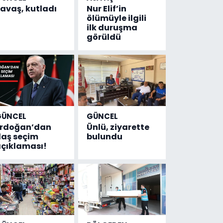
avaş, kutladı
Nur Elif’in
ölümüyle ilgili
ilk duruşma
görüldü
GÜNCEL
GÜNCEL
Erdoğan’dan
Ünlü, ziyarette
laş seçim
bulundu
çıklaması!