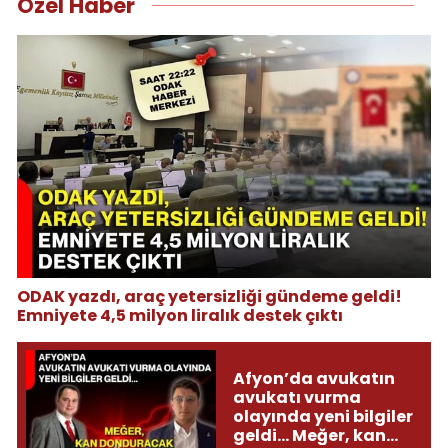
Özel Haber
ODAK yazdı, araç yetersizliği gündeme geldi!
Emniyete 4,5 milyon liralık destek çıktı
Afyon’da avukatın
avukatı vurma
olayında yeni bilgiler
geldi... Meğer, kan