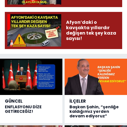
donduracak olaylar
olmuş...
Afyon’daki o
kavşakta yıllardır
değişen tek şey kaza
sayısı!
GÜNCEL
İLÇELER
ENFLASYONU DİZE
Başkan Şahin, “şenliğe
GETİRECEĞİZ!
kaldığımız yerden
devam ediyoruz”