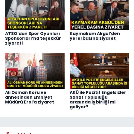
ATSO’dan Spor Oyunları
Kaymakam Akgül’den
Sponsorları’na teşekkür
yerel basına ziyaret
ziyareti
Ali Osman Koru ve
AKÜ ile Pozitif Engelsizler
annesinden Emniyet
Sanat Topluluğu
Müdürü Erol’a ziyaret
arasında iş birliği mi
geliyor?