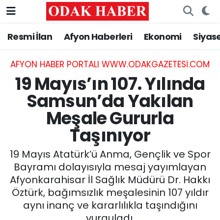
Resmi İlan
Afyon Haberleri
Ekonomi
Siyas
AFYONKARAHİSAR HABERLERİ
Nöbetçi Eczaneler
Resmi İlan
Hava Durumu
AFYON HABER PORTALI WWW.ODAKGAZETESI.COM
19 Mayıs’ın 107. Yılında
ASAYİŞ
Trafik Durumu
Samsun’da Yakılan
Meşale Gururla
GÜNCEL
Süper Lig Puan Durumu ve Fikstür
Taşınıyor
SİYASET
Tüm Manşetler
19 Mayıs Atatürk’ü Anma, Gençlik ve Spor
EĞİTİM
Son Dakika Haberleri
Bayramı dolayısıyla mesaj yayımlayan
Afyonkarahisar İl Sağlık Müdürü Dr. Hakkı
MAGAZİN
Haber Arşivi
Öztürk, bağımsızlık meşalesinin 107 yıldır
aynı inanç ve kararlılıkla taşındığını
SAĞLIK
vurguladı.