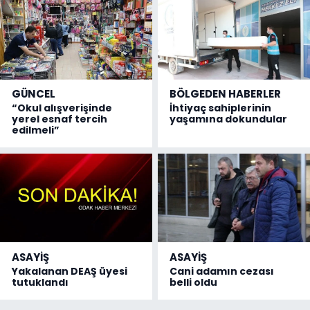
GÜNCEL
BÖLGEDEN HABERLER
“Okul alışverişinde
İhtiyaç sahiplerinin
yerel esnaf tercih
yaşamına dokundular
edilmeli”
ASAYİŞ
ASAYİŞ
Yakalanan DEAŞ üyesi
Cani adamın cezası
tutuklandı
belli oldu