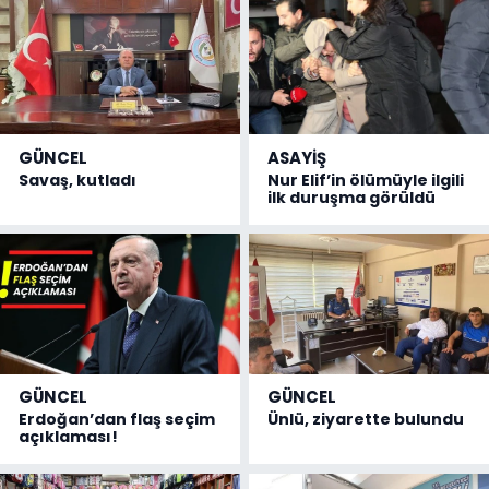
GÜNCEL
ASAYİŞ
Savaş, kutladı
Nur Elif’in ölümüyle ilgili
ilk duruşma görüldü
GÜNCEL
GÜNCEL
Erdoğan’dan flaş seçim
Ünlü, ziyarette bulundu
açıklaması!