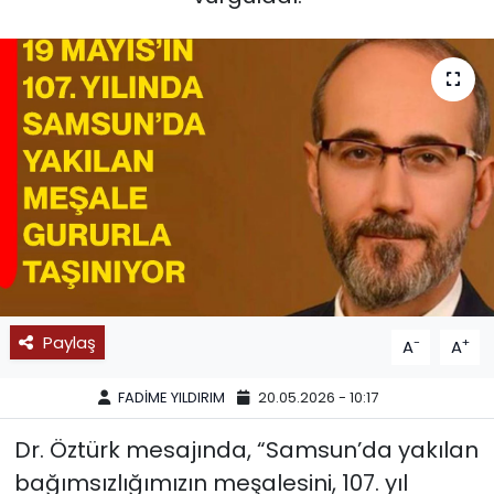
SPOR
11:11 MANŞET
Paylaş
-
+
A
A
FADİME YILDIRIM
20.05.2026 - 10:17
Dr. Öztürk mesajında, “Samsun’da yakılan
bağımsızlığımızın meşalesini, 107. yıl