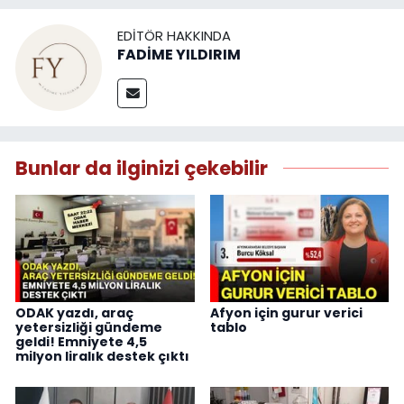
EDITÖR HAKKINDA
FADİME YILDIRIM
Bunlar da ilginizi çekebilir
ODAK yazdı, araç
Afyon için gurur verici
yetersizliği gündeme
tablo
geldi! Emniyete 4,5
milyon liralık destek çıktı