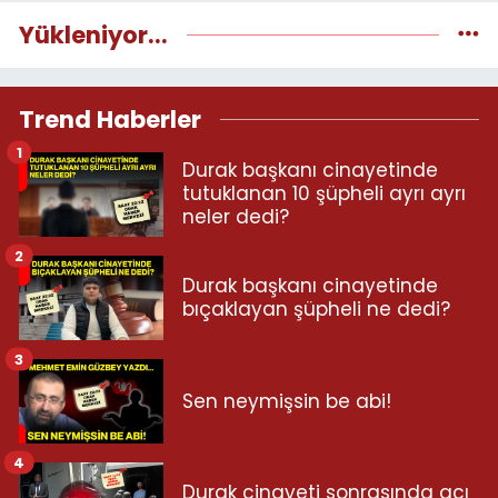
Yükleniyor...
Trend Haberler
1
Durak başkanı cinayetinde
tutuklanan 10 şüpheli ayrı ayrı
neler dedi?
2
Durak başkanı cinayetinde
bıçaklayan şüpheli ne dedi?
3
Sen neymişsin be abi!
4
Durak cinayeti sonrasında acı