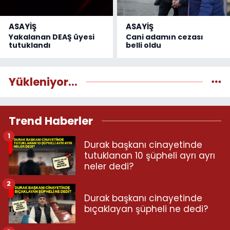
ASAYİŞ
ASAYİŞ
Yakalanan DEAŞ üyesi
Cani adamın cezası
tutuklandı
belli oldu
Yükleniyor...
Trend Haberler
1
Durak başkanı cinayetinde
tutuklanan 10 şüpheli ayrı ayrı
neler dedi?
2
Durak başkanı cinayetinde
bıçaklayan şüpheli ne dedi?