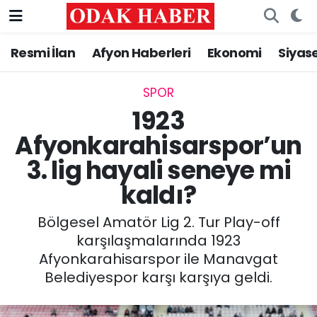
Resmi İlan
Afyon Haberleri
Ekonomi
Siyas
AFYONKARAHİSAR HABERLERİ
Nöbetçi Eczaneler
Resmi İlan
Hava Durumu
SPOR
1923
ASAYİŞ
Trafik Durumu
Afyonkarahisarspor’un
3. lig hayali seneye mi
GÜNCEL
Süper Lig Puan Durumu ve Fikstür
kaldı?
SİYASET
Tüm Manşetler
Bölgesel Amatör Lig 2. Tur Play-off
EĞİTİM
Son Dakika Haberleri
karşılaşmalarında 1923
Afyonkarahisarspor ile Manavgat
MAGAZİN
Haber Arşivi
Belediyespor karşı karşıya geldi.
SAĞLIK