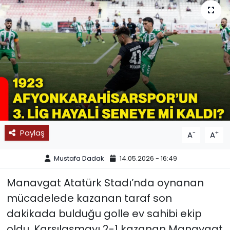
SPOR
11:11 MANŞET
Paylaş
-
+
A
A
Mustafa Dadak
14.05.2026 - 16:49
Manavgat Atatürk Stadı’nda oynanan
mücadelede kazanan taraf son
dakikada bulduğu golle ev sahibi ekip
oldu. Karşılaşmayı 2-1 kazanan Manavgat