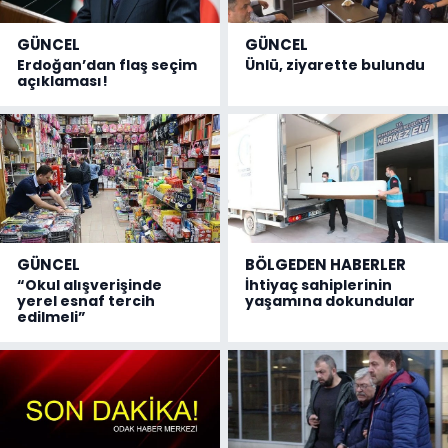
GÜNCEL
GÜNCEL
Erdoğan’dan flaş seçim
Ünlü, ziyarette bulundu
açıklaması!
GÜNCEL
BÖLGEDEN HABERLER
“Okul alışverişinde
İhtiyaç sahiplerinin
yerel esnaf tercih
yaşamına dokundular
edilmeli”