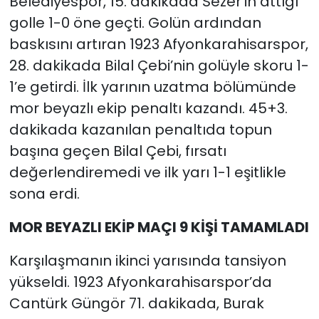
Belediyespor, 15. dakikada Sezer’in attığı
golle 1-0 öne geçti. Golün ardından
baskısını artıran 1923 Afyonkarahisarspor,
28. dakikada Bilal Çebi’nin golüyle skoru 1-
1’e getirdi. İlk yarının uzatma bölümünde
mor beyazlı ekip penaltı kazandı. 45+3.
dakikada kazanılan penaltıda topun
başına geçen Bilal Çebi, fırsatı
değerlendiremedi ve ilk yarı 1-1 eşitlikle
sona erdi.
MOR BEYAZLI EKİP MAÇI 9 KİŞİ TAMAMLADI
Karşılaşmanın ikinci yarısında tansiyon
yükseldi. 1923 Afyonkarahisarspor’da
Cantürk Güngör 71. dakikada, Burak