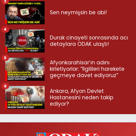
3
Sen neymişsin be abi!
4
Durak cinayeti sonrasında acı
detaylara ODAK ulaştı!
5
Afyonkarahisar’ın adını
kirletiyorlar: “İlgilileri harekete
geçmeye davet ediyoruz”
6
Ankara, Afyon Devlet
Hastanesini neden takip
ediyor?