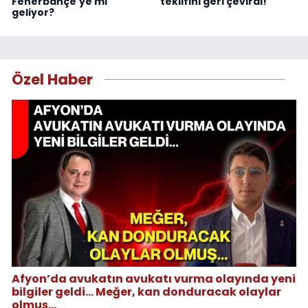
Fenerbahçe'ye mi
teklifini geri çevirdi!
geliyor?
Özel Haber
Afyon’da avukatın avukatı vurma olayında yeni
bilgiler geldi... Meğer, kan donduracak olaylar
olmuş...