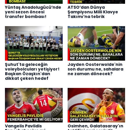
Yüntaş Anadolugücü’nde
ATSO’dan Dünya
yeni sezon öncesi
Şampiyonu Milli Klavye
transfer bombası!
Takımı’na tebrik
Şuhut'ta geleceğin
Jayden Oosterwolde'nin
voleybolcuları yetişiyor!
son durumu ne, sahalara
Başkan Özaşkın'dan
ne zaman dönecek?
dikkat çeken hedef
Vangelis Pavlidis
Osimhen, Galatasaray'ın