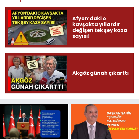
Afyon’daki o
kavşakta yıllardır
değişen tek şey kaza
sayısı!
Akgöz günah çıkarttı