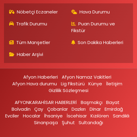
Nöbetçi Eczaneler
Hava Durumu
Trafik Durumu
Puan Durumu ve
Fikstür
Tüm Manşetler
Son Dakika Haberleri
Haber Arşivi
Afyon Haberleri
Afyon Namaz Vakitleri
Afyon Hava durumu
Lig Fikstürü
Künye
İletişim
Gizlilik Sözleşmesi
AFYONKARAHİSAR HABERLERİ
Başmakçı
Bayat
Bolvadin
Çay
Çobanlar
Dazkırı
Dinar
Emirdağ‎
Evciler‎
Hocalar
İhsaniye‎
İscehisar
Kızılören‎
Sandıklı‎
Sinanpaşa
Şuhut
Sultandağı