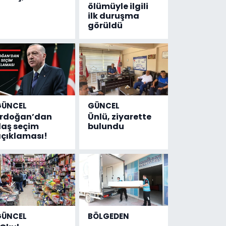
ölümüyle ilgili
ilk duruşma
görüldü
GÜNCEL
GÜNCEL
Erdoğan’dan
Ünlü, ziyarette
laş seçim
bulundu
çıklaması!
GÜNCEL
BÖLGEDEN