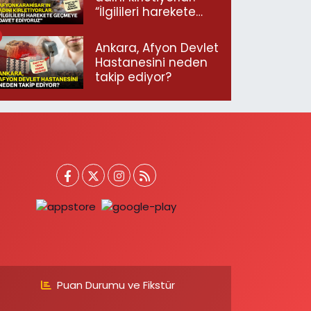
“İlgilileri harekete
geçmeye davet
ediyoruz”
Ankara, Afyon Devlet
Hastanesini neden
takip ediyor?
Puan Durumu ve Fikstür