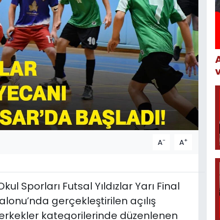
-
+
A
A
l Sporları Futsal Yıldızlar Yarı Final
lonu’nda gerçekleştirilen açılış
e erkekler kategorilerinde düzenlenen