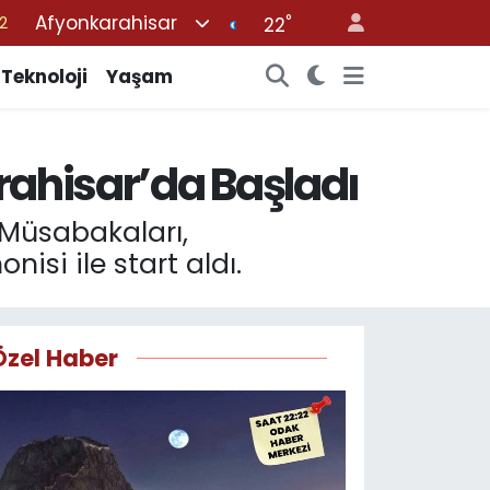
Afyonkarahisar
°
22
7
7
Teknoloji
Yaşam
5
9
arahisar’da Başladı
9
 Müsabakaları,
isi ile start aldı.
Özel Haber