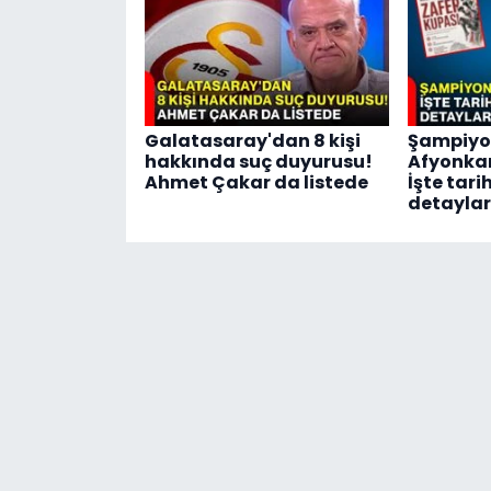
Galatasaray'dan 8 kişi
Şampiyo
hakkında suç duyurusu!
Afyonkar
Ahmet Çakar da listede
İşte tar
detaylar