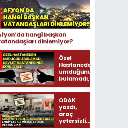
Afyon’da hangi başkan
vatandaşları dinlemiyor?
Özel
Hastaneden
umduğunu
bulamadı,
Devlet
Hastanesinde
sonuç aldı
ODAK
yazdı,
araç
yetersizliği
gündeme