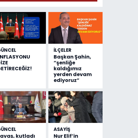
geldi!
Emniyete
4,5 milyon
liralık
destek
çıktı
GÜNCEL
İLÇELER
ENFLASYONU
Başkan Şahin,
İZE
“şenliğe
ETİRECEĞİZ!
kaldığımız
yerden devam
ediyoruz”
GÜNCEL
ASAYİŞ
avaş, kutladı
Nur Elif’in