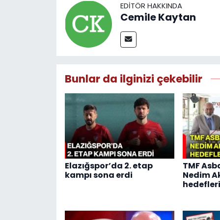
EDITÖR HAKKINDA
Cemile Kaytan
Bunlar da ilginizi çekebilir
Elazığspor’da 2. etap
TMF Asb
kampı sona erdi
Nedim Ak
hedefleri