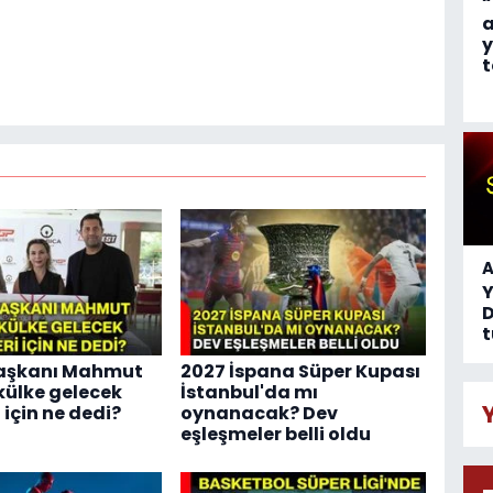
“
a
y
t
A
D
t
aşkanı Mahmut
2027 İspana Süper Kupası
ülke gelecek
İstanbul'da mı
 için ne dedi?
oynanacak? Dev
eşleşmeler belli oldu