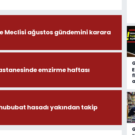
ye Meclisi ağustos gündemini karara
astanesinde emzirme haftası
f
a
 hububat hasadı yakından takip