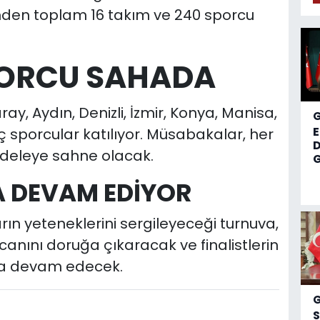
ilinden toplam 16 takım ve 240 sporcu
SPORCU SAHADA
y, Aydın, Denizli, İzmir, Konya, Manisa,
sporcular katılıyor. Müsabakalar, her
D
adeleye sahne olacak.
G
 DEVAM EDİYOR
n yeteneklerini sergileyeceği turnuva,
anını doruğa çıkaracak ve finalistlerin
ıyla devam edecek.
S