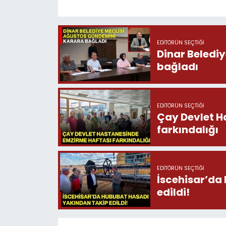
EDITÖRÜN SEÇTIĞI
Dinar Beledi
bağladı
EDITÖRÜN SEÇTIĞI
Çay Devlet H
farkındalığı
EDITÖRÜN SEÇTIĞI
İscehisar’da
edildi!