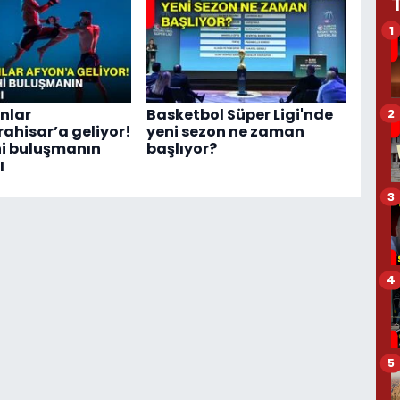
1
nlar
Basketbol Süper Ligi'nde
2
ahisar’a geliyor!
yeni sezon ne zaman
ihi buluşmanın
başlıyor?
ı
3
4
5