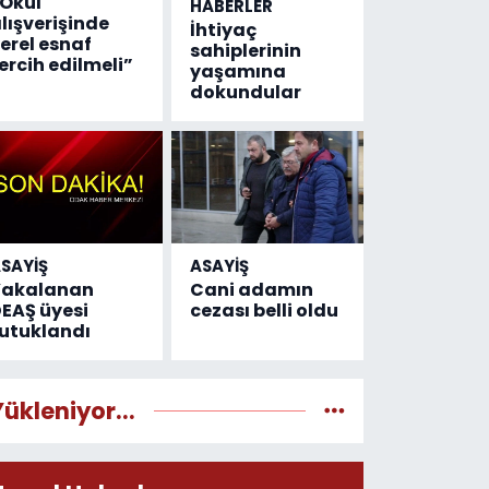
Okul
HABERLER
lışverişinde
İhtiyaç
erel esnaf
sahiplerinin
ercih edilmeli”
yaşamına
dokundular
SAYİŞ
ASAYİŞ
Yakalanan
Cani adamın
EAŞ üyesi
cezası belli oldu
utuklandı
Yükleniyor...