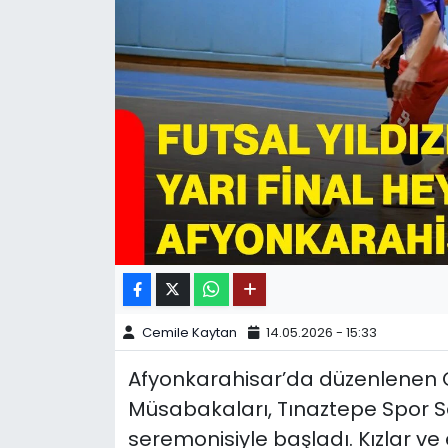
SPOR
11:11 MANŞET
Cemile Kaytan
14.05.2026 - 15:33
Afyonkarahisar’da düzenlenen Oku
Müsabakaları, Tınaztepe Spor Sa
seremonisiyle başladı. Kızlar v