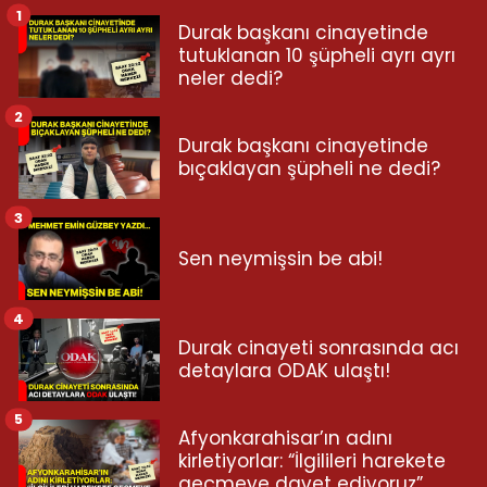
1
Durak başkanı cinayetinde
tutuklanan 10 şüpheli ayrı ayrı
neler dedi?
2
Durak başkanı cinayetinde
bıçaklayan şüpheli ne dedi?
3
Sen neymişsin be abi!
4
Durak cinayeti sonrasında acı
detaylara ODAK ulaştı!
5
Afyonkarahisar’ın adını
kirletiyorlar: “İlgilileri harekete
geçmeye davet ediyoruz”