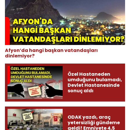
Afyon’da hangi başkan vatandaşları
dinlemiyor?
Özel Hastaneden
umduğunu bulamadı,
Devlet Hastanesinde
sonuç aldı
ODAK yazdı, araç
yetersizliği gündeme
geldi! Emniyete 4,5