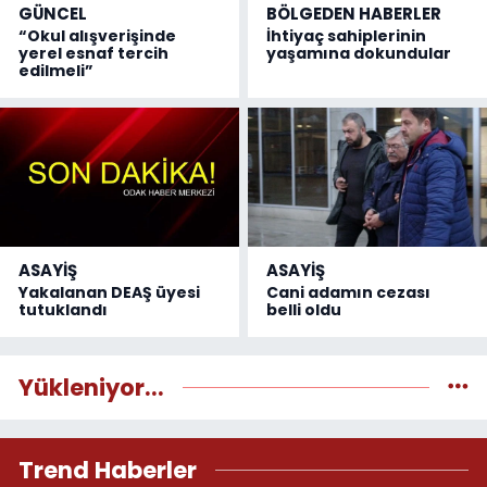
GÜNCEL
BÖLGEDEN HABERLER
“Okul alışverişinde
İhtiyaç sahiplerinin
yerel esnaf tercih
yaşamına dokundular
edilmeli”
ASAYİŞ
ASAYİŞ
Yakalanan DEAŞ üyesi
Cani adamın cezası
tutuklandı
belli oldu
Yükleniyor...
Trend Haberler