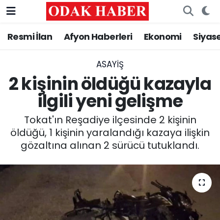
Resmi İlan
Afyon Haberleri
Ekonomi
Siyas
AFYONKARAHİSAR HABERLERİ
Nöbetçi Eczaneler
Resmi İlan
Hava Durumu
ASAYİŞ
2 kişinin öldüğü kazayla
ASAYİŞ
Trafik Durumu
ilgili yeni gelişme
GÜNCEL
Süper Lig Puan Durumu ve Fikstür
Tokat'ın Reşadiye ilçesinde 2 kişinin
öldüğü, 1 kişinin yaralandığı kazaya ilişkin
SİYASET
Tüm Manşetler
gözaltına alınan 2 sürücü tutuklandı.
EĞİTİM
Son Dakika Haberleri
MAGAZİN
Haber Arşivi
SAĞLIK