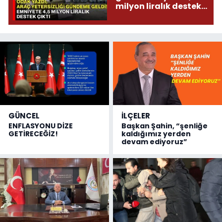
milyon liralık destek
çıktı
GÜNCEL
İLÇELER
ENFLASYONU DİZE
Başkan Şahin, “şenliğe
GETİRECEĞİZ!
kaldığımız yerden
devam ediyoruz”