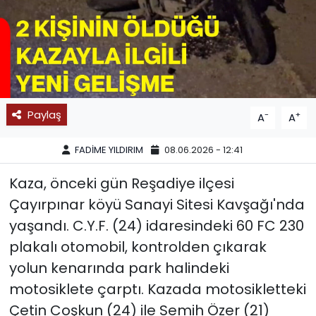
SPOR
11:11 MANŞET
Paylaş
-
+
A
A
FADİME YILDIRIM
08.06.2026 - 12:41
Kaza, önceki gün Reşadiye ilçesi
Çayırpınar köyü Sanayi Sitesi Kavşağı'nda
yaşandı. C.Y.F. (24) idaresindeki 60 FC 230
plakalı otomobil, kontrolden çıkarak
yolun kenarında park halindeki
motosiklete çarptı. Kazada motosikletteki
Çetin Coşkun (24) ile Semih Özer (21)