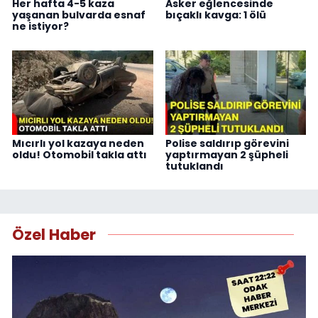
Her hafta 4-5 kaza
Asker eğlencesinde
yaşanan bulvarda esnaf
bıçaklı kavga: 1 ölü
ne istiyor?
Mıcırlı yol kazaya neden
Polise saldırıp görevini
oldu! Otomobil takla attı
yaptırmayan 2 şüpheli
tutuklandı
Özel Haber