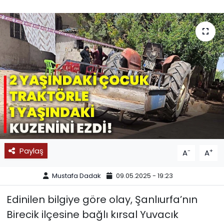
SPOR
11:11 MANŞET
Paylaş
-
+
A
A
Mustafa Dadak
09.05.2025 - 19:23
Edinilen bilgiye göre olay, Şanlıurfa’nın
Birecik ilçesine bağlı kırsal Yuvacık