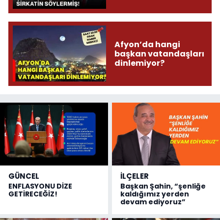
Söylermiş!
Afyon’da hangi
başkan vatandaşları
dinlemiyor?
GÜNCEL
İLÇELER
ENFLASYONU DİZE
Başkan Şahin, “şenliğe
GETİRECEĞİZ!
kaldığımız yerden
devam ediyoruz”