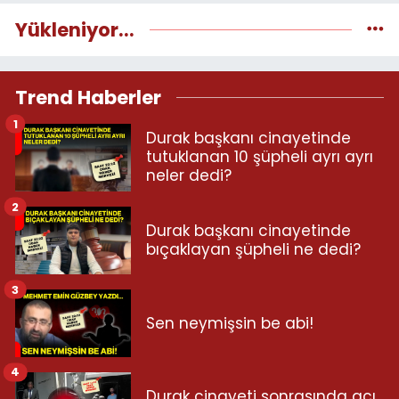
Yükleniyor...
Trend Haberler
1
Durak başkanı cinayetinde
tutuklanan 10 şüpheli ayrı ayrı
neler dedi?
2
Durak başkanı cinayetinde
bıçaklayan şüpheli ne dedi?
3
Sen neymişsin be abi!
4
Durak cinayeti sonrasında acı