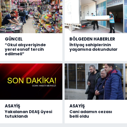
GÜNCEL
BÖLGEDEN HABERLER
“Okul alışverişinde
İhtiyaç sahiplerinin
yerel esnaf tercih
yaşamına dokundular
edilmeli”
ASAYİŞ
ASAYİŞ
Yakalanan DEAŞ üyesi
Cani adamın cezası
tutuklandı
belli oldu