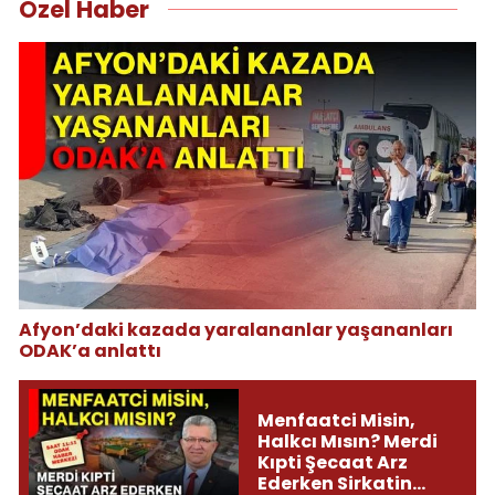
Özel Haber
Afyon’daki kazada yaralananlar yaşananları
ODAK’a anlattı
Menfaatci Misin,
Halkcı Mısın? Merdi
Kıpti Şecaat Arz
Ederken Sirkatin