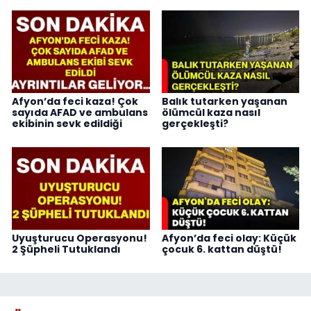
Afyon’da feci kaza! Çok
Balık tutarken yaşanan
sayıda AFAD ve ambulans
ölümcül kaza nasıl
ekibinin sevk edildiği
gerçekleşti?
Uyuşturucu Operasyonu!
Afyon’da feci olay: Küçük
2 Şüpheli Tutuklandı
çocuk 6. kattan düştü!