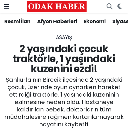
Resmi İlan
Afyon Haberleri
Ekonomi
Siyas
AFYONKARAHİSAR HABERLERİ
Nöbetçi Eczaneler
Resmi İlan
Hava Durumu
ASAYİŞ
2 yaşındaki çocuk
ASAYİŞ
Trafik Durumu
traktörle, 1 yaşındaki
kuzenini ezdi!
GÜNCEL
Süper Lig Puan Durumu ve Fikstür
Şanlıurfa’nın Birecik ilçesinde 2 yaşındaki
SİYASET
Tüm Manşetler
çocuk, üzerinde oyun oynarken hareket
ettirdiği traktörle, 1 yaşındaki kuzeninin
EĞİTİM
Son Dakika Haberleri
ezilmesine neden oldu. Hastaneye
kaldırılan bebek, doktorların tüm
MAGAZİN
Haber Arşivi
müdahalesine rağmen kurtarılamayarak
SAĞLIK
hayatını kaybetti.