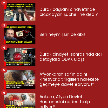
2
Durak başkanı cinayetinde
bıçaklayan şüpheli ne dedi?
3
Sen neymişsin be abi!
4
Durak cinayeti sonrasında acı
detaylara ODAK ulaştı!
5
Afyonkarahisar’ın adını
kirletiyorlar: “İlgilileri harekete
geçmeye davet ediyoruz”
6
Ankara, Afyon Devlet
Hastanesini neden takip
ediyor?