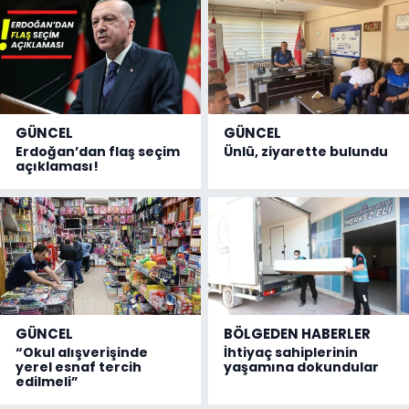
GÜNCEL
GÜNCEL
Erdoğan’dan flaş seçim
Ünlü, ziyarette bulundu
açıklaması!
GÜNCEL
BÖLGEDEN HABERLER
“Okul alışverişinde
İhtiyaç sahiplerinin
yerel esnaf tercih
yaşamına dokundular
edilmeli”