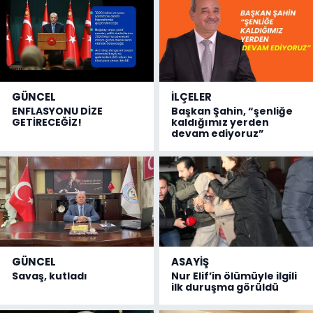
GÜNCEL
İLÇELER
ENFLASYONU DİZE
Başkan Şahin, “şenliğe
GETİRECEĞİZ!
kaldığımız yerden
devam ediyoruz”
GÜNCEL
ASAYİŞ
Savaş, kutladı
Nur Elif’in ölümüyle ilgili
ilk duruşma görüldü