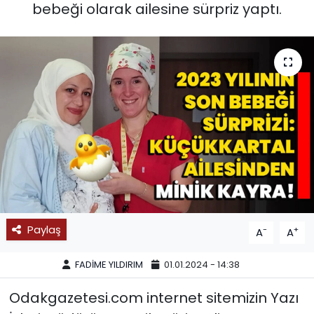
bebeği olarak ailesine sürpriz yaptı.
SPOR
11:11 MANŞET
Paylaş
-
+
A
A
FADİME YILDIRIM
01.01.2024 - 14:38
Odakgazetesi.com internet sitemizin Yazı