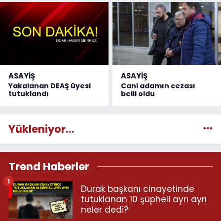
ASAYİŞ
ASAYİŞ
Yakalanan DEAŞ üyesi
Cani adamın cezası
tutuklandı
belli oldu
Yükleniyor...
Trend Haberler
1
Durak başkanı cinayetinde
tutuklanan 10 şüpheli ayrı ayrı
neler dedi?