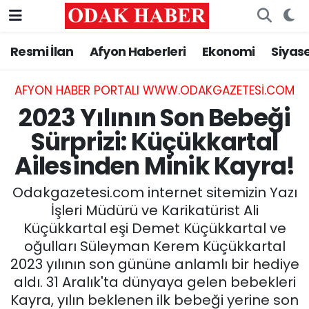
Resmi İlan
Afyon Haberleri
Ekonomi
Siyas
AFYONKARAHİSAR HABERLERİ
Nöbetçi Eczaneler
Resmi İlan
Hava Durumu
AFYON HABER PORTALI WWW.ODAKGAZETESI.COM
2023 Yılının Son Bebeği
ASAYİŞ
Trafik Durumu
Sürprizi: Küçükkartal
Ailesinden Minik Kayra!
GÜNCEL
Süper Lig Puan Durumu ve Fikstür
Odakgazetesi.com internet sitemizin Yazı
SİYASET
Tüm Manşetler
İşleri Müdürü ve Karikatürist Ali
Küçükkartal eşi Demet Küçükkartal ve
EĞİTİM
Son Dakika Haberleri
oğulları Süleyman Kerem Küçükkartal
2023 yılının son gününe anlamlı bir hediye
MAGAZİN
Haber Arşivi
aldı. 31 Aralık'ta dünyaya gelen bebekleri
SAĞLIK
Kayra, yılın beklenen ilk bebeği yerine son