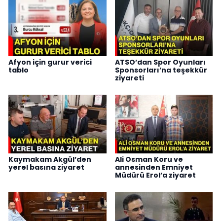
Afyon için gurur verici
ATSO’dan Spor Oyunları
tablo
Sponsorları’na teşekkür
ziyareti
Kaymakam Akgül’den
Ali Osman Koru ve
yerel basına ziyaret
annesinden Emniyet
Müdürü Erol’a ziyaret