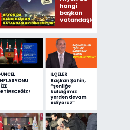
Arz
hangi
Ederken
başkan
Sirkatin
vatandaşları
Söylermiş!
dinlemiyor?
GÜNCEL
İLÇELER
ENFLASYONU
Başkan Şahin,
İZE
“şenliğe
ETİRECEĞİZ!
kaldığımız
yerden devam
ediyoruz”