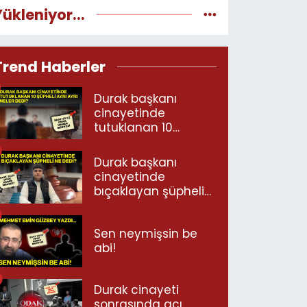
Yükleniyor...
Trend Haberler
Durak başkanı
cinayetinde
tutuklanan 10
şüpheli ayrı ayrı
neler dedi?
Durak başkanı
cinayetinde
bıçaklayan şüpheli
ne dedi?
Sen neymişsin be
abi!
Durak cinayeti
sonrasında acı