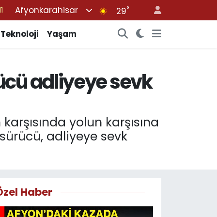
Afyonkarahisar
°
8
29
2
Teknoloji
Yaşam
8
3
ücü adliyeye sevk
4
11
 karşısında yolun karşısına
ürücü, adliyeye sevk
Özel Haber