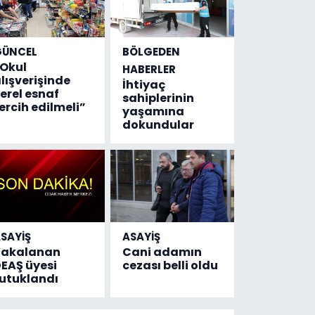
GÜNCEL
BÖLGEDEN
Okul
HABERLER
lışverişinde
İhtiyaç
erel esnaf
sahiplerinin
ercih edilmeli”
yaşamına
dokundular
SAYİŞ
ASAYİŞ
Yakalanan
Cani adamın
EAŞ üyesi
cezası belli oldu
utuklandı