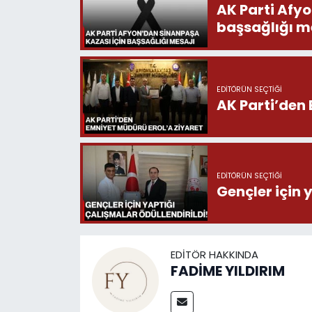
AK Parti Afy
başsağlığı m
EDITÖRÜN SEÇTIĞI
AK Parti’den 
EDITÖRÜN SEÇTIĞI
Gençler için 
EDITÖR HAKKINDA
FADİME YILDIRIM