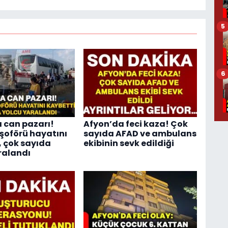
5
6
 can pazarı!
Afyon’da feci kaza! Çok
oförü hayatını
sayıda AFAD ve ambulans
, çok sayıda
ekibinin sevk edildiği
ralandı