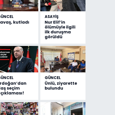
GÜNCEL
ASAYİŞ
avaş, kutladı
Nur Elif’in
ölümüyle ilgili
ilk duruşma
görüldü
GÜNCEL
GÜNCEL
Erdoğan’dan
Ünlü, ziyarette
laş seçim
bulundu
çıklaması!