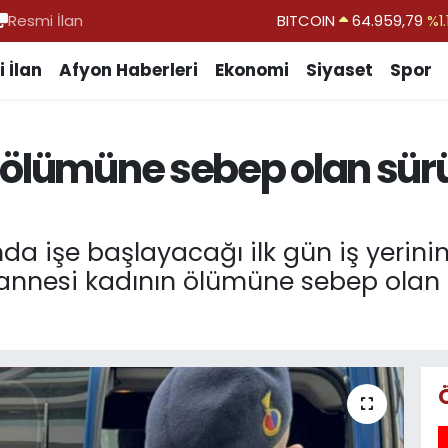
Resmi İlan
DOLAR
47,7436
%0.1
EURO
55,2510
%0.3
 İlan
Afyon Haberleri
Ekonomi
Siyaset
Spor
STERLİN
64,4811
%0.3
GRAM ALTIN
6660.55
%0.0
 ölümüne sebep olan sür
BİST100
13.779
%-1
BITCOIN
64.959,79
%1.
a işe başlayacağı ilk gün iş yerinin
nnesi kadının ölümüne sebep olan s