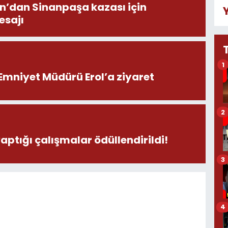
on’dan Sinanpaşa kazası için
esajı
1
Emniyet Müdürü Erol’a ziyaret
2
yaptığı çalışmalar ödüllendirildi!
3
4