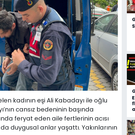
S
en kadının eşi Ali Kabadayı ile oğlu
f
ı’nın cansız bedeninin başında
a
nda feryat eden aile fertlerinin acısı
a duygusal anlar yaşattı. Yakınlarının