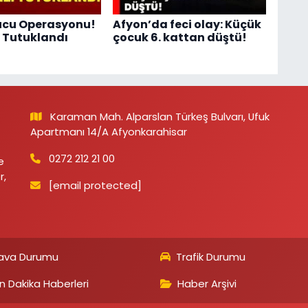
ucu Operasyonu!
Afyon’da feci olay: Küçük
i Tutuklandı
çocuk 6. kattan düştü!
Karaman Mah. Alparslan Türkeş Bulvarı, Ufuk
Apartmanı 14/A Afyonkarahisar
0272 212 21 00
e
r,
[email protected]
ava Durumu
Trafik Durumu
n Dakika Haberleri
Haber Arşivi