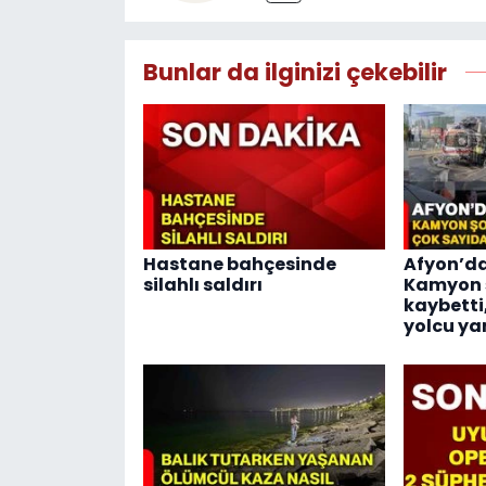
Bunlar da ilginizi çekebilir
Hastane bahçesinde
Afyon’da
silahlı saldırı
Kamyon ş
kaybetti
yolcu ya