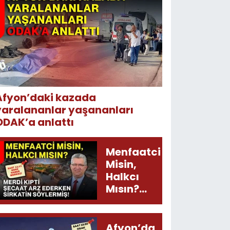
Afyon’daki kazada
yaralananlar yaşananları
ODAK’a anlattı
Menfaatci
Misin,
Halkcı
Mısın?
Merdi
Kıpti
Şecaat
Afyon’da