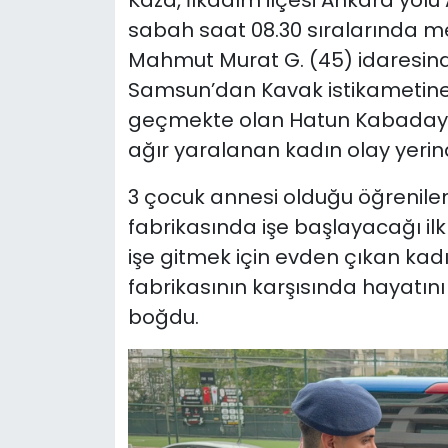
Kaza, İlkadım ilçesi Ankara yol
sabah saat 08.30 sıralarında me
Mahmut Murat G. (45) idaresinde
Samsun’dan Kavak istikametine 
geçmekte olan Hatun Kabadayı’y
ağır yaralanan kadın olay yerin
3 çocuk annesi olduğu öğrenilen
fabrikasında işe başlayacağı ilk
işe gitmek için evden çıkan kad
fabrikasının karşısında hayatını
boğdu.