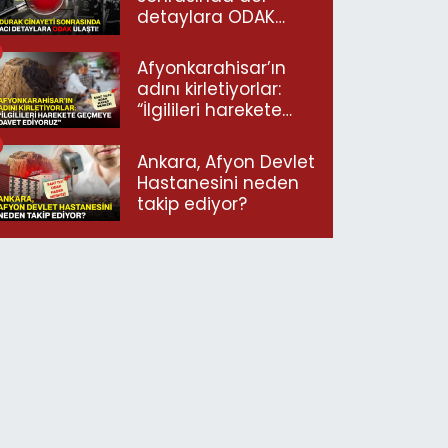
detaylara ODAK
ulaştı!
Afyonkarahisar’ın
adını kirletiyorlar:
“İlgilileri harekete
geçmeye davet
ediyoruz”
Ankara, Afyon Devlet
Hastanesini neden
takip ediyor?