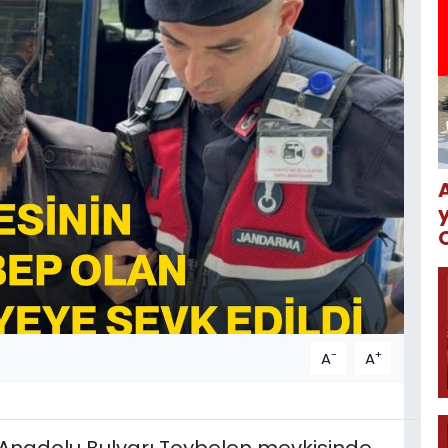
-
+
A
A