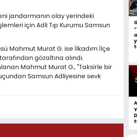
ni jandarmanın olay yerindeki
şlemleri için Adli Tıp Kurumu Samsun
“
a
y
t
sü Mahmut Murat G. ise İlkadım İlçe
arafından gözaltına alındı.
anan Mahmut Murat G., "Taksirle bir
suçundan Samsun Adliyesine sevk
A
D
t