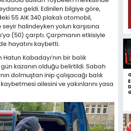
u Anadolu Bulvarı Toybelen mevkisinde
ydana geldi. Edinilen bilgiye göre,
ki 55 AIK 340 plakalı otomobil,
seyir halindeyken yolun karşısına
a (50) çarptı. Çarpmanın etkisiyle
de hayatını kaybetti.
 Hatun Kabadayı’nın bir balık
 gün kazanın olduğu belirtildi. Sabah
ının dolmuştan inip çalışacağı balık
 kaybetmesi ailesini ve yakınlarını yasa
D
G