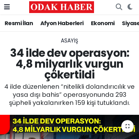
Resmi İlan
Afyon Haberleri
Ekonomi
Siyas
AFYONKARAHİSAR HABERLERİ
Nöbetçi Eczaneler
Resmi İlan
Hava Durumu
ASAYİŞ
34 ilde dev operasyon:
ASAYİŞ
Trafik Durumu
4,8 milyarlık vurgun
çökertildi
GÜNCEL
Süper Lig Puan Durumu ve Fikstür
4 ilde düzenlenen “nitelikli dolandırıcılık ve
SİYASET
Tüm Manşetler
yasa dışı bahis” operasyonunda 293
şüpheli yakalanırken 159 kişi tutuklandı.
EĞİTİM
Son Dakika Haberleri
MAGAZİN
Haber Arşivi
SAĞLIK