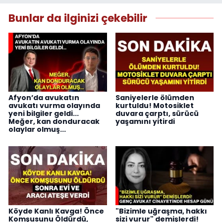
Bunlar da ilginizi çekebilir
Afyon’da avukatın
Saniyelerle ölümden
avukatı vurma olayında
kurtuldu! Motosiklet
yeni bilgiler geldi...
duvara çarptı, sürücü
Meğer, kan donduracak
yaşamını yitirdi
olaylar olmuş...
Köyde Kanlı Kavga! Önce
"Bizimle uğraşma, hakkı
Komşusunu Öldürdü,
sizi vurur" demişlerdi!