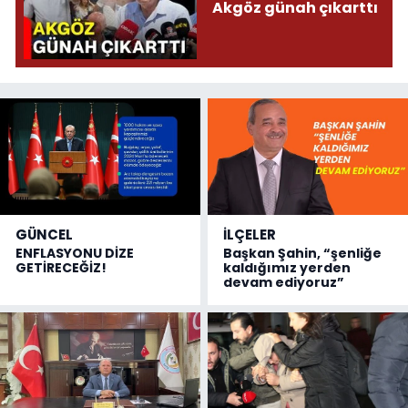
Akgöz günah çıkarttı
GÜNCEL
İLÇELER
ENFLASYONU DİZE
Başkan Şahin, “şenliğe
GETİRECEĞİZ!
kaldığımız yerden
devam ediyoruz”