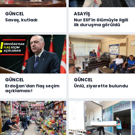
GÜNCEL
ASAYİŞ
Savaş, kutladı
Nur Elif’in ölümüyle ilgili
ilk duruşma görüldü
GÜNCEL
GÜNCEL
Erdoğan’dan flaş seçim
Ünlü, ziyarette bulundu
açıklaması!