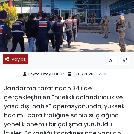
SPOR
11:11 MANŞET
Paylaş
-
+
A
A
Feyza Özay TOPUZ
15.06.2026 - 17:36
Jandarma tarafından 34 ilde
gerçekleştirilen “nitelikli dolandırıcılık ve
yasa dışı bahis” operasyonunda, yüksek
hacimli para trafiğine sahip suç ağına
yönelik önemli bir çalışma yürütüldü.
İçişleri Bakanlığı koordinesinde yapılan