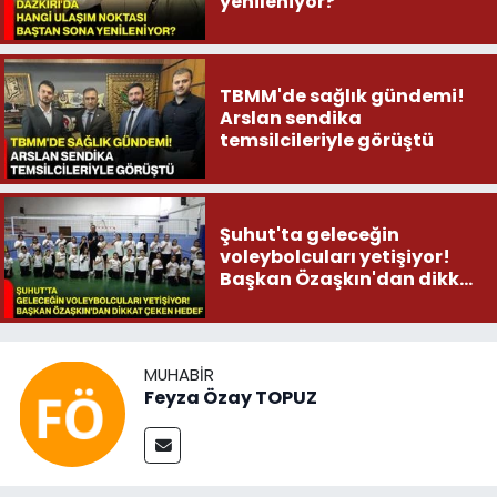
yenileniyor?
TBMM'de sağlık gündemi!
Arslan sendika
temsilcileriyle görüştü
Şuhut'ta geleceğin
voleybolcuları yetişiyor!
Başkan Özaşkın'dan dikkat
çeken hedef
MUHABIR
Feyza Özay TOPUZ