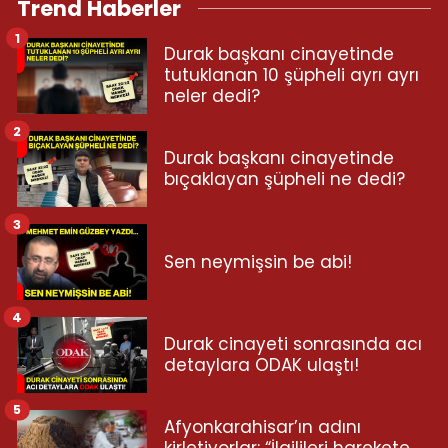
Trend Haberler
1
Durak başkanı cinayetinde
tutuklanan 10 şüpheli ayrı ayrı
neler dedi?
2
Durak başkanı cinayetinde
bıçaklayan şüpheli ne dedi?
3
Sen neymişsin be abi!
4
Durak cinayeti sonrasında acı
detaylara ODAK ulaştı!
5
Afyonkarahisar’ın adını
kirletiyorlar: “İlgilileri harekete