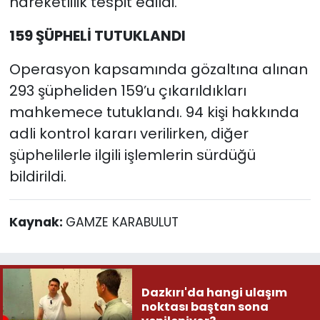
hareketlilik tespit edildi.
159 ŞÜPHELİ TUTUKLANDI
Operasyon kapsamında gözaltına alınan
293 şüpheliden 159’u çıkarıldıkları
mahkemece tutuklandı. 94 kişi hakkında
adli kontrol kararı verilirken, diğer
şüphelilerle ilgili işlemlerin sürdüğü
bildirildi.
Kaynak:
GAMZE KARABULUT
Dazkırı'da hangi ulaşım
noktası baştan sona