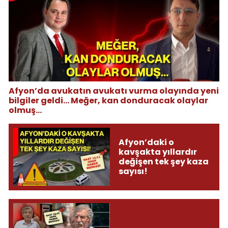
Afyon’da avukatın avukatı vurma olayında yeni
bilgiler geldi... Meğer, kan donduracak olaylar
olmuş...
Afyon’daki o
kavşakta yıllardır
değişen tek şey kaza
sayısı!