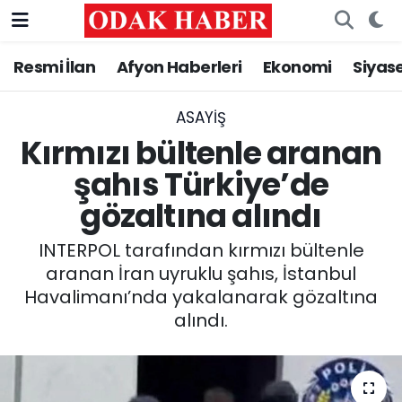
Resmi İlan
Afyon Haberleri
Ekonomi
Siyas
AFYONKARAHİSAR HABERLERİ
Nöbetçi Eczaneler
Resmi İlan
Hava Durumu
ASAYİŞ
Kırmızı bültenle aranan
ASAYİŞ
Trafik Durumu
şahıs Türkiye’de
gözaltına alındı
GÜNCEL
Süper Lig Puan Durumu ve Fikstür
INTERPOL tarafından kırmızı bültenle
SİYASET
Tüm Manşetler
aranan İran uyruklu şahıs, İstanbul
Havalimanı’nda yakalanarak gözaltına
EĞİTİM
Son Dakika Haberleri
alındı.
MAGAZİN
Haber Arşivi
SAĞLIK