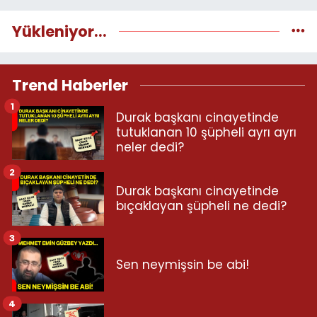
Yükleniyor...
Trend Haberler
1
Durak başkanı cinayetinde
tutuklanan 10 şüpheli ayrı ayrı
neler dedi?
2
Durak başkanı cinayetinde
bıçaklayan şüpheli ne dedi?
3
Sen neymişsin be abi!
4