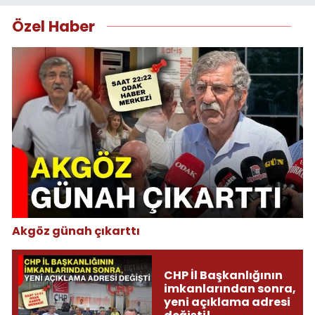
Özel Haber
Akgöz günah çıkarttı
CHP İl Başkanlığının
imkanlarından sonra,
yeni açıklama adresi