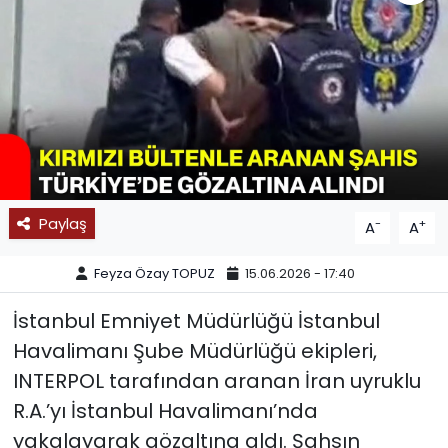
SPOR
11:11 MANŞET
Paylaş
-
+
A
A
Feyza Özay TOPUZ
15.06.2026 - 17:40
İstanbul Emniyet Müdürlüğü İstanbul
Havalimanı Şube Müdürlüğü ekipleri,
INTERPOL tarafından aranan İran uyruklu
R.A.’yı İstanbul Havalimanı’nda
yakalayarak gözaltına aldı. Şahsın