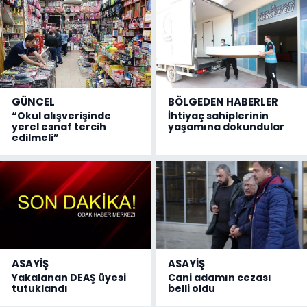
GÜNCEL
BÖLGEDEN HABERLER
“Okul alışverişinde
İhtiyaç sahiplerinin
yerel esnaf tercih
yaşamına dokundular
edilmeli”
ASAYİŞ
ASAYİŞ
Yakalanan DEAŞ üyesi
Cani adamın cezası
tutuklandı
belli oldu