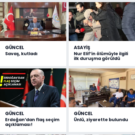
GÜNCEL
ASAYİŞ
Savaş, kutladı
Nur Elif’in ölümüyle ilgili
ilk duruşma görüldü
GÜNCEL
GÜNCEL
Erdoğan’dan flaş seçim
Ünlü, ziyarette bulundu
açıklaması!