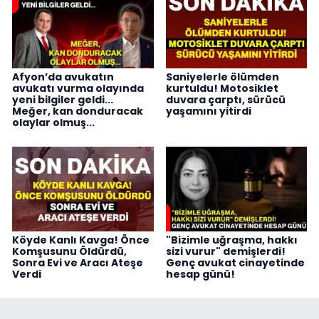
Afyon’da avukatın
Saniyelerle ölümden
avukatı vurma olayında
kurtuldu! Motosiklet
yeni bilgiler geldi...
duvara çarptı, sürücü
Meğer, kan donduracak
yaşamını yitirdi
olaylar olmuş...
Köyde Kanlı Kavga! Önce
"Bizimle uğraşma, hakkı
Komşusunu Öldürdü,
sizi vurur" demişlerdi!
Sonra Evi ve Aracı Ateşe
Genç avukat cinayetinde
Verdi
hesap günü!