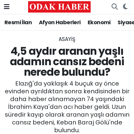
Resmi İlan
Afyon Haberleri
Ekonomi
Siyas
AFYONKARAHİSAR HABERLERİ
Nöbetçi Eczaneler
Resmi İlan
Hava Durumu
ASAYİŞ
4,5 aydır aranan yaşlı
ASAYİŞ
Trafik Durumu
adamın cansız bedeni
nerede bulundu?
GÜNCEL
Süper Lig Puan Durumu ve Fikstür
Elazığ'da yaklaşık 4 buçuk ay önce
SİYASET
Tüm Manşetler
evinden ayrıldıktan sonra kendisinden bir
daha haber alınamayan 74 yaşındaki
EĞİTİM
Son Dakika Haberleri
İbrahim Kaya'dan acı haber geldi. Uzun
süredir kayıp olarak aranan yaşlı adamın
MAGAZİN
Haber Arşivi
cansız bedeni, Keban Baraj Gölü'nde
SAĞLIK
bulundu.