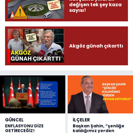
değişen tek şey kaza
sayısı!
Akgöz günah çıkarttı
GÜNCEL
İLÇELER
ENFLASYONU DİZE
Başkan Şahin, “şenliğe
GETİRECEĞİZ!
kaldığımız yerden