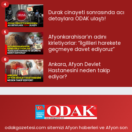
4
Durak cinayeti sonrasında acı
detaylara ODAK ulaştı!
5
Afyonkarahisar’ın adını
kirletiyorlar: “İlgilileri harekete
geçmeye davet ediyoruz”
6
Ankara, Afyon Devlet
Hastanesini neden takip
ediyor?
odakgazetesi.com sitemizi Afyon haberleri ve Afyon son