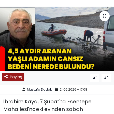
SPOR
11:11 MANŞET
Paylaş
-
+
A
A
Mustafa Dadak
21.06.2026 - 17:08
İbrahim Kaya, 7 Şubat'ta Esentepe
Mahallesi'ndeki evinden sabah