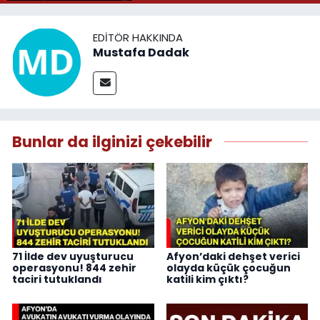
EDITÖR HAKKINDA
Mustafa Dadak
Bunlar da ilginizi çekebilir
71 İlde dev uyuşturucu
Afyon’daki dehşet verici
operasyonu! 844 zehir
olayda küçük çocuğun
taciri tutuklandı
katili kim çıktı?