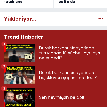
tutuklandı
belli oldu
Yükleniyor...
Trend Haberler
1
Durak başkanı cinayetinde
tutuklanan 10 şüpheli ayrı ayrı
neler dedi?
2
Durak başkanı cinayetinde
bıçaklayan şüpheli ne dedi?
3
Sen neymişsin be abi!