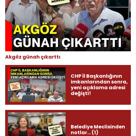
Akgöz günah çıkarttı
CHP İl Başkanlığının
imkanlarından sonra,
yeni açıklama adresi
değişti!
Belediye Meclisinden
notlar... (1)