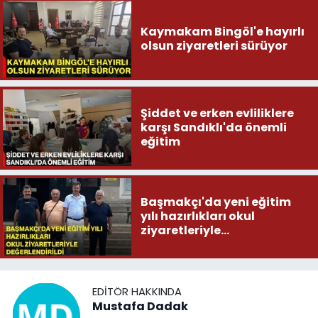
Kaymakam Bingöl'e hayırlı
olsun ziyaretleri sürüyor
Şiddet ve erken evliliklere
karşı Sandıklı'da önemli
eğitim
Başmakçı'da yeni eğitim
yılı hazırlıkları okul
ziyaretleriyle
değerlendirildi
EDITÖR HAKKINDA
Mustafa Dadak