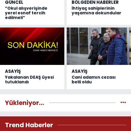
GÜNCEL
BÖLGEDEN HABERLER
“Okul alışverişinde
İhtiyaç sahiplerinin
yerel esnaf tercih
yaşamına dokundular
edilmeli”
ASAYİŞ
ASAYİŞ
Yakalanan DEAŞ üyesi
Cani adamın cezası
tutuklandı
belli oldu
Yükleniyor...
Trend Haberler