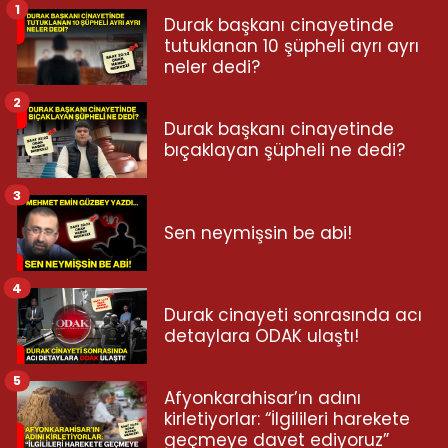
1
Durak başkanı cinayetinde
tutuklanan 10 şüpheli ayrı ayrı
neler dedi?
2
Durak başkanı cinayetinde
bıçaklayan şüpheli ne dedi?
3
Sen neymişsin be abi!
4
Durak cinayeti sonrasında acı
detaylara ODAK ulaştı!
5
Afyonkarahisar’ın adını
kirletiyorlar: “İlgilileri harekete
geçmeye davet ediyoruz”