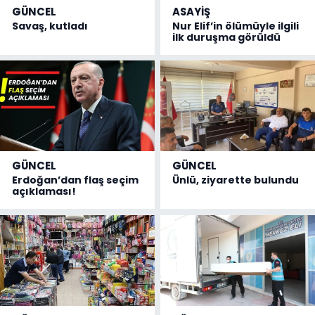
GÜNCEL
ASAYİŞ
Savaş, kutladı
Nur Elif’in ölümüyle ilgili
ilk duruşma görüldü
GÜNCEL
GÜNCEL
Erdoğan’dan flaş seçim
Ünlü, ziyarette bulundu
açıklaması!