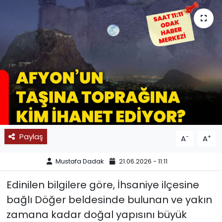
SPOR
11:11 MANŞET
Paylaş
-
+
A
A
Mustafa Dadak
21.06.2026 - 11:11
Edinilen bilgilere göre, İhsaniye ilçesine
bağlı Döğer beldesinde bulunan ve yakın
zamana kadar doğal yapısını büyük