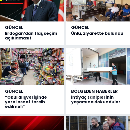
GÜNCEL
GÜNCEL
Erdoğan’dan flaş seçim
Ünlü, ziyarette bulundu
açıklaması!
GÜNCEL
BÖLGEDEN HABERLER
“Okul alışverişinde
İhtiyaç sahiplerinin
yerel esnaf tercih
yaşamına dokundular
edilmeli”