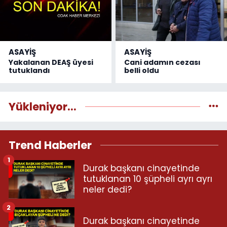
ASAYİŞ
ASAYİŞ
Yakalanan DEAŞ üyesi
Cani adamın cezası
tutuklandı
belli oldu
Yükleniyor...
Trend Haberler
1
Durak başkanı cinayetinde
tutuklanan 10 şüpheli ayrı ayrı
neler dedi?
2
Durak başkanı cinayetinde