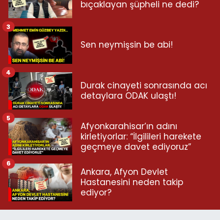
bıçaklayan şüpheli ne dedi?
3
Sen neymişsin be abi!
4
Durak cinayeti sonrasında acı
detaylara ODAK ulaştı!
5
Afyonkarahisar’ın adını
kirletiyorlar: “İlgilileri harekete
geçmeye davet ediyoruz”
6
Ankara, Afyon Devlet
Hastanesini neden takip
ediyor?