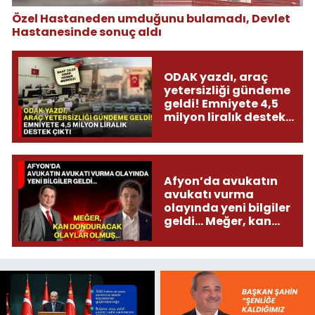
Özel Hastaneden umduğunu bulamadı, Devlet
Hastanesinde sonuç aldı
ODAK yazdı, araç
yetersizliği gündeme
geldi! Emniyete 4,5
milyon liralık destek
çıktı
Afyon’da avukatın
avukatı vurma
olayında yeni bilgiler
geldi... Meğer, kan
donduracak olaylar
olmuş...