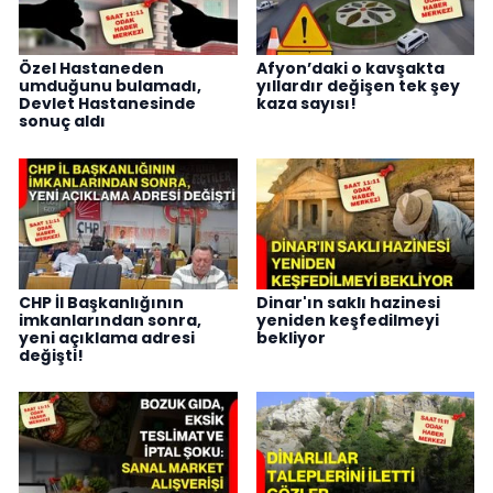
Özel Hastaneden
Afyon’daki o kavşakta
umduğunu bulamadı,
yıllardır değişen tek şey
Devlet Hastanesinde
kaza sayısı!
sonuç aldı
CHP İl Başkanlığının
Dinar'ın saklı hazinesi
imkanlarından sonra,
yeniden keşfedilmeyi
yeni açıklama adresi
bekliyor
değişti!