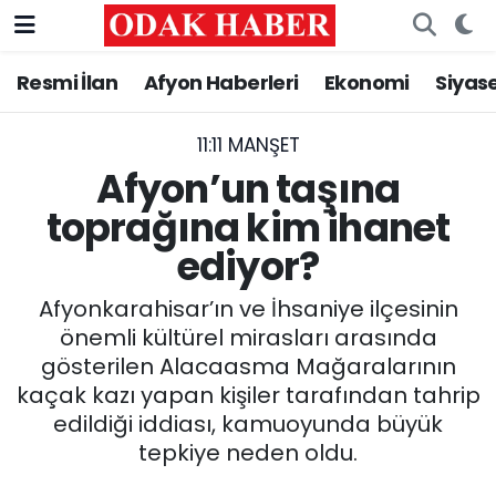
Resmi İlan
Afyon Haberleri
Ekonomi
Siyas
AFYONKARAHİSAR HABERLERİ
Nöbetçi Eczaneler
Resmi İlan
Hava Durumu
11:11 MANŞET
Afyon’un taşına
ASAYİŞ
Trafik Durumu
toprağına kim ihanet
ediyor?
GÜNCEL
Süper Lig Puan Durumu ve Fikstür
Afyonkarahisar’ın ve İhsaniye ilçesinin
SİYASET
Tüm Manşetler
önemli kültürel mirasları arasında
gösterilen Alacaasma Mağaralarının
EĞİTİM
Son Dakika Haberleri
kaçak kazı yapan kişiler tarafından tahrip
edildiği iddiası, kamuoyunda büyük
MAGAZİN
Haber Arşivi
tepkiye neden oldu.
SAĞLIK