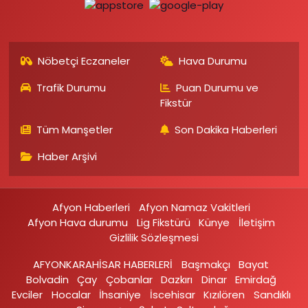
Nöbetçi Eczaneler
Hava Durumu
Trafik Durumu
Puan Durumu ve
Fikstür
Tüm Manşetler
Son Dakika Haberleri
Haber Arşivi
Afyon Haberleri
Afyon Namaz Vakitleri
Afyon Hava durumu
Lig Fikstürü
Künye
İletişim
Gizlilik Sözleşmesi
AFYONKARAHİSAR HABERLERİ
Başmakçı
Bayat
Bolvadin
Çay
Çobanlar
Dazkırı
Dinar
Emirdağ‎
Evciler‎
Hocalar
İhsaniye‎
İscehisar
Kızılören‎
Sandıklı‎