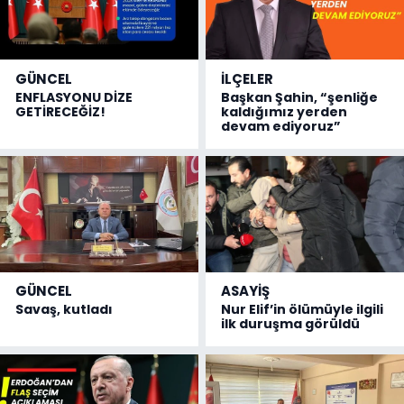
GÜNCEL
İLÇELER
ENFLASYONU DİZE
Başkan Şahin, “şenliğe
GETİRECEĞİZ!
kaldığımız yerden
devam ediyoruz”
GÜNCEL
ASAYİŞ
Savaş, kutladı
Nur Elif’in ölümüyle ilgili
ilk duruşma görüldü