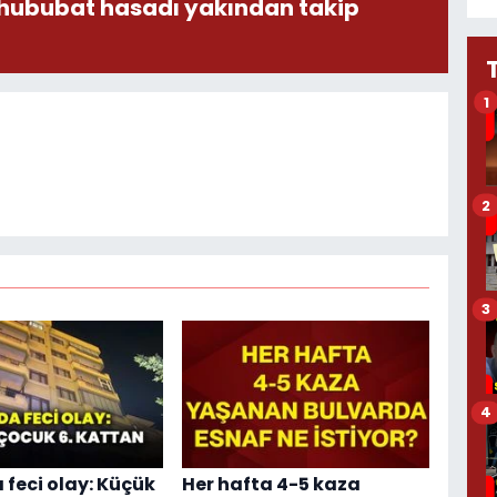
 hububat hasadı yakından takip
1
2
3
4
 feci olay: Küçük
Her hafta 4-5 kaza