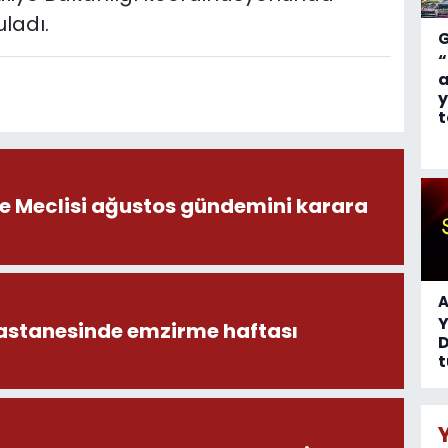
ladı.
“
a
y
t
ye Meclisi ağustos gündemini karara
A
astanesinde emzirme haftası
D
t