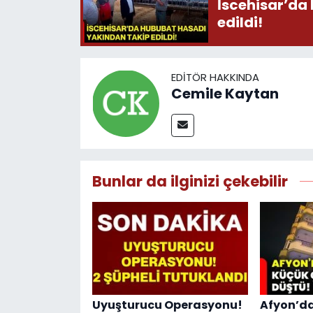
İscehisar’da
edildi!
EDITÖR HAKKINDA
Cemile Kaytan
Bunlar da ilginizi çekebilir
Uyuşturucu Operasyonu!
Afyon’da