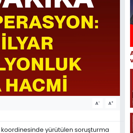
-
+
A
A
 koordinesinde yürütülen soruşturma