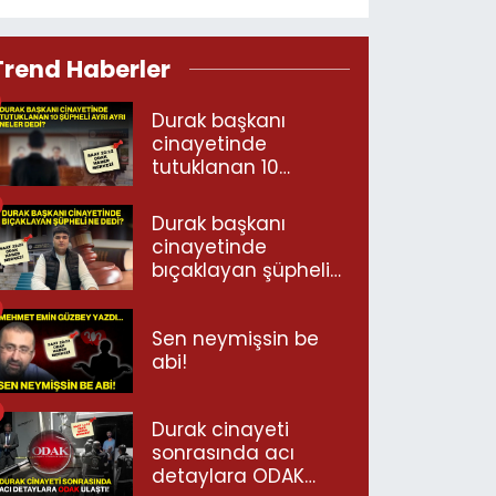
Trend Haberler
Durak başkanı
cinayetinde
tutuklanan 10
şüpheli ayrı ayrı
neler dedi?
Durak başkanı
cinayetinde
bıçaklayan şüpheli
ne dedi?
Sen neymişsin be
abi!
Durak cinayeti
sonrasında acı
detaylara ODAK