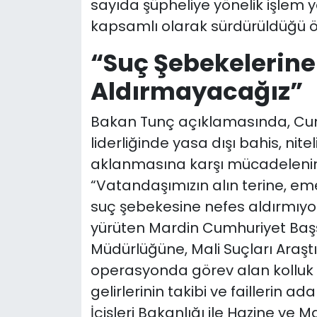
sayıda şüpheliye yönelik işlem 
kapsamlı olarak sürdürüldüğü öğ
“Suç Şebekelerine
Aldırmayacağız”
Bakan Tunç açıklamasında, Cu
liderliğinde yasa dışı bahis, niteli
aklanmasına karşı mücadelenin k
“Vatandaşımızın alın terine, em
suç şebekesine nefes aldırmıyoru
yürüten Mardin Cumhuriyet Başsa
Müdürlüğüne, Mali Suçları Araş
operasyonda görev alan kolluk 
gelirlerinin takibi ve faillerin a
İçişleri Bakanlığı ile Hazine ve