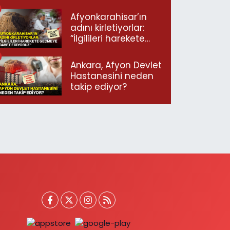
ulaştı!
Afyonkarahisar’ın
adını kirletiyorlar:
“İlgilileri harekete
geçmeye davet
ediyoruz”
Ankara, Afyon Devlet
Hastanesini neden
takip ediyor?