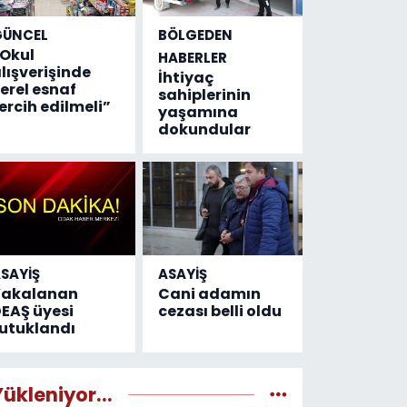
GÜNCEL
BÖLGEDEN
Okul
HABERLER
lışverişinde
İhtiyaç
erel esnaf
sahiplerinin
ercih edilmeli”
yaşamına
dokundular
SAYİŞ
ASAYİŞ
Yakalanan
Cani adamın
EAŞ üyesi
cezası belli oldu
utuklandı
Yükleniyor...