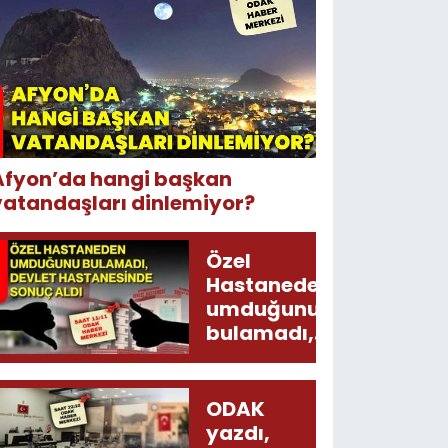
Afyon’da hangi başkan
vatandaşları dinlemiyor?
Özel
Hastaneden
umduğunu
bulamadı,
Devlet
Hastanesinde
sonuç aldı
ODAK
yazdı,