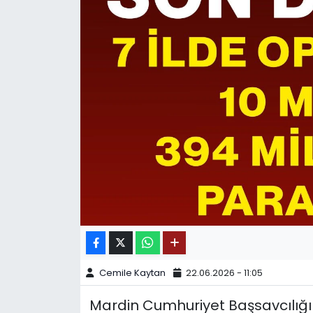
SPOR
11:11 MANŞET
Cemile Kaytan
22.06.2026 - 11:05
Mardin Cumhuriyet Başsavcılığı