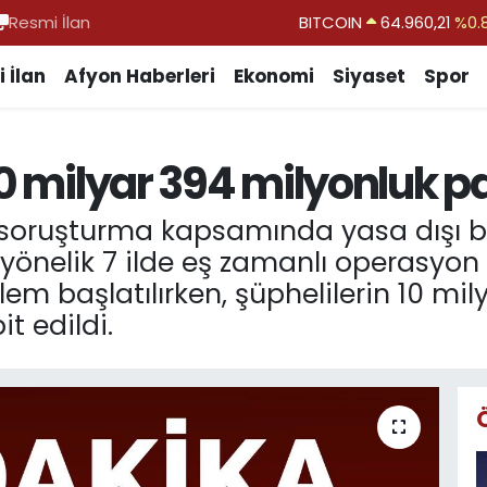
Resmi İlan
DOLAR
47,7436
%0.
EURO
55,2510
%0.
 İlan
Afyon Haberleri
Ekonomi
Siyaset
Spor
STERLİN
64,4811
%0.
GRAM ALTIN
6660.55
%0.
10 milyar 394 milyonluk 
BİST100
13.779
%-
soruşturma kapsamında yasa dışı bah
ne yönelik 7 ilde eş zamanlı operasy
lem başlatılırken, şüphelilerin 10 mil
t edildi.