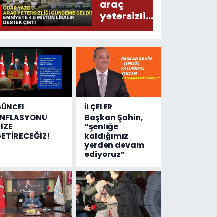
araç
yetersizliği
gündeme
geldi!
Emniyete
4,5 milyon
liralık
destek
çıktı
GÜNCEL
İLÇELER
ENFLASYONU
Başkan Şahin,
İZE
“şenliğe
ETİRECEĞİZ!
kaldığımız
yerden devam
ediyoruz”