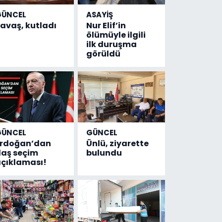
GÜNCEL
ASAYİŞ
avaş, kutladı
Nur Elif’in
ölümüyle ilgili
ilk duruşma
görüldü
GÜNCEL
GÜNCEL
Erdoğan’dan
Ünlü, ziyarette
laş seçim
bulundu
çıklaması!