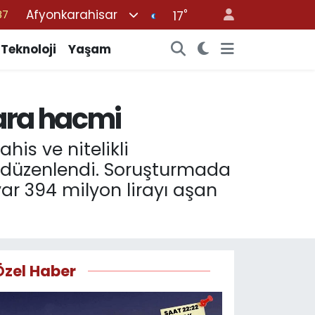
Afyonkarahisar
°
17
18
32
Teknoloji
Yaşam
38
03
para hacmi
14
is ve nitelikli
on düzenlendi. Soruşturmada
yar 394 milyon lirayı aşan
Özel Haber