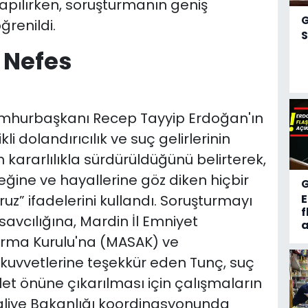
yapılırken, soruşturmanın geniş
renildi.
S
 Nefes
mhurbaşkanı Recep Tayyip Erdoğan'ın
kli dolandırıcılık ve suç gelirlerinin
ararlılıkla sürdürüldüğünü belirterek,
eğine ve hayallerine göz diken hiçbir
z” ifadelerini kullandı. Soruşturmayı
f
vcılığına, Mardin İl Emniyet
a
tırma Kurulu'na (MASAK) ve
kuvvetlerine teşekkür eden Tunç, suç
dalet önüne çıkarılması için çalışmaların
 Maliye Bakanlığı koordinasyonunda