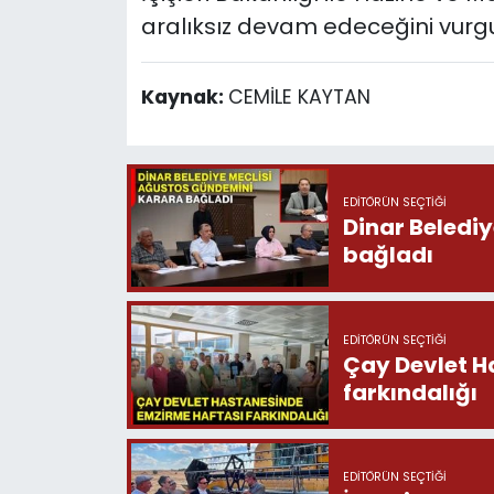
aralıksız devam edeceğini vurgu
Kaynak:
CEMİLE KAYTAN
EDITÖRÜN SEÇTIĞI
Dinar Beledi
bağladı
EDITÖRÜN SEÇTIĞI
Çay Devlet H
farkındalığı
EDITÖRÜN SEÇTIĞI