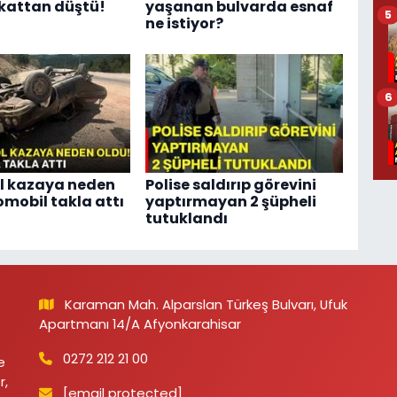
 kattan düştü!
yaşanan bulvarda esnaf
5
ne istiyor?
6
yol kazaya neden
Polise saldırıp görevini
omobil takla attı
yaptırmayan 2 şüpheli
tutuklandı
Karaman Mah. Alparslan Türkeş Bulvarı, Ufuk
Apartmanı 14/A Afyonkarahisar
0272 212 21 00
e
r,
[email protected]