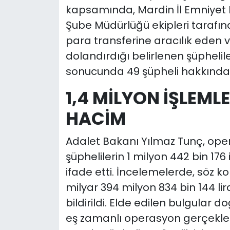
kapsamında, Mardin İl Emniyet
Şube Müdürlüğü ekipleri tarafınd
para transferine aracılık eden v
dolandırdığı belirlenen şüphelil
sonucunda 49 şüpheli hakkında a
1,4 MİLYON İŞLEMLE
HACİM
Adalet Bakanı Yılmaz Tunç, oper
şüphelilerin 1 milyon 442 bin 176 
ifade etti. İncelemelerde, söz 
milyar 394 milyon 834 bin 144 lira
bildirildi. Elde edilen bulgular 
eş zamanlı operasyon gerçekle