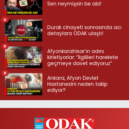
Sen neymişsin be abi!
4
Durak cinayeti sonrasında acı
detaylara ODAK ulaştı!
5
Afyonkarahisar’ın adını
kirletiyorlar: “İlgilileri harekete
geçmeye davet ediyoruz”
6
Ankara, Afyon Devlet
Hastanesini neden takip
ediyor?