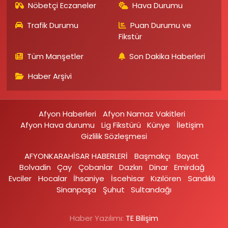
Nöbetçi Eczaneler
Hava Durumu
Trafik Durumu
Puan Durumu ve
Fikstür
Tüm Manşetler
Son Dakika Haberleri
Haber Arşivi
Afyon Haberleri
Afyon Namaz Vakitleri
Afyon Hava durumu
Lig Fikstürü
Künye
İletişim
Gizlilik Sözleşmesi
AFYONKARAHİSAR HABERLERİ
Başmakçı
Bayat
Bolvadin
Çay
Çobanlar
Dazkırı
Dinar
Emirdağ‎
Evciler‎
Hocalar
İhsaniye‎
İscehisar
Kızılören‎
Sandıklı‎
Sinanpaşa
Şuhut
Sultandağı
Haber Yazılımı:
TE Bilişim