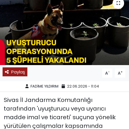
SPOR
11:11 MANŞET
Paylaş
-
+
A
A
FADİME YILDIRIM
22.06.2026 - 11:04
Sivas İl Jandarma Komutanlığı
tarafından 'uyuşturucu veya uyarıcı
madde imal ve ticareti' suçuna yönelik
yürütülen çalışmalar kapsamında