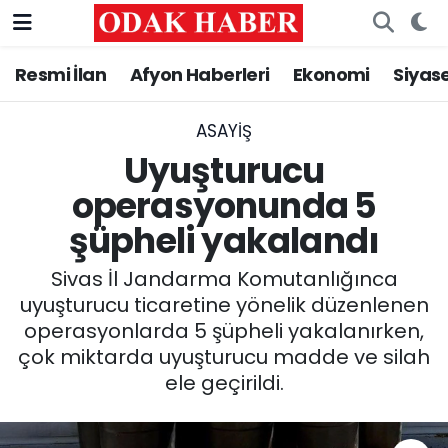
Resmi İlan
Afyon Haberleri
Ekonomi
Siyas
AFYONKARAHİSAR HABERLERİ
Nöbetçi Eczaneler
Resmi İlan
Hava Durumu
ASAYİŞ
Uyuşturucu
ASAYİŞ
Trafik Durumu
operasyonunda 5
şüpheli yakalandı
GÜNCEL
Süper Lig Puan Durumu ve Fikstür
Sivas İl Jandarma Komutanlığınca
SİYASET
Tüm Manşetler
uyuşturucu ticaretine yönelik düzenlenen
operasyonlarda 5 şüpheli yakalanırken,
EĞİTİM
Son Dakika Haberleri
çok miktarda uyuşturucu madde ve silah
ele geçirildi.
MAGAZİN
Haber Arşivi
SAĞLIK