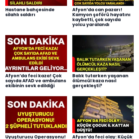
Hastane bahçesinde
Afyon’da can pazarı!
silahlı saldırı
Kamyon şoförü hayatını
kaybetti, çok sayıda
yolcu yaralandı
Afyon’da feci kaza! Çok
Balık tutarken yaşanan
sayıda AFAD ve ambulans
ölümcül kaza nasıl
ekibinin sevk edildiği
gerçekleşti?
Uyuşturucu Operasyonu!
Afyon’da feci olay: Küçük