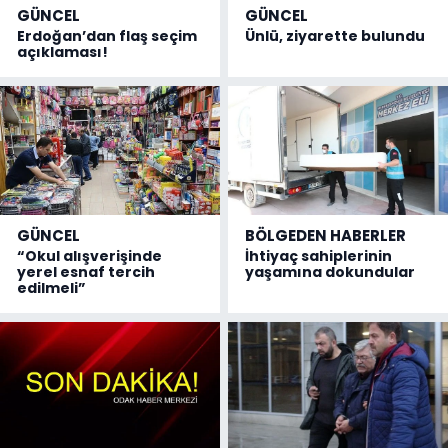
GÜNCEL
GÜNCEL
Erdoğan’dan flaş seçim
Ünlü, ziyarette bulundu
açıklaması!
GÜNCEL
BÖLGEDEN HABERLER
“Okul alışverişinde
İhtiyaç sahiplerinin
yerel esnaf tercih
yaşamına dokundular
edilmeli”