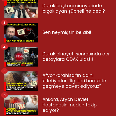
Durak başkanı cinayetinde
bıçaklayan şüpheli ne dedi?
3
Sen neymişsin be abi!
4
Durak cinayeti sonrasında acı
detaylara ODAK ulaştı!
5
Afyonkarahisar’ın adını
kirletiyorlar: “İlgilileri harekete
geçmeye davet ediyoruz”
6
Ankara, Afyon Devlet
Hastanesini neden takip
ediyor?