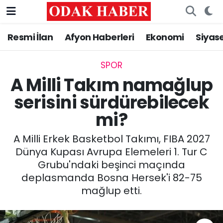
Resmi İlan
Afyon Haberleri
Ekonomi
Siyas
AFYONKARAHİSAR HABERLERİ
Nöbetçi Eczaneler
Resmi İlan
Hava Durumu
SPOR
A Milli Takım namağlup
ASAYİŞ
Trafik Durumu
serisini sürdürebilecek
mi?
GÜNCEL
Süper Lig Puan Durumu ve Fikstür
A Milli Erkek Basketbol Takımı, FIBA 2027
SİYASET
Tüm Manşetler
Dünya Kupası Avrupa Elemeleri 1. Tur C
Grubu'ndaki beşinci maçında
EĞİTİM
Son Dakika Haberleri
deplasmanda Bosna Hersek'i 82-75
mağlup etti.
MAGAZİN
Haber Arşivi
SAĞLIK