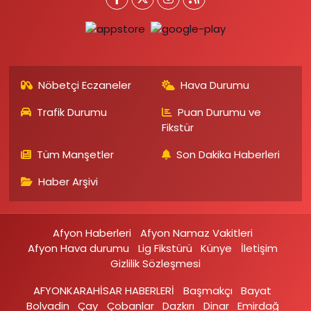
Nöbetçi Eczaneler
Hava Durumu
Trafik Durumu
Puan Durumu ve
Fikstür
Tüm Manşetler
Son Dakika Haberleri
Haber Arşivi
Afyon Haberleri
Afyon Namaz Vakitleri
Afyon Hava durumu
Lig Fikstürü
Künye
İletişim
Gizlilik Sözleşmesi
AFYONKARAHİSAR HABERLERİ
Başmakçı
Bayat
Bolvadin
Çay
Çobanlar
Dazkırı
Dinar
Emirdağ‎