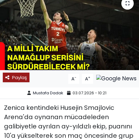
SPOR
11:11 MANŞET
Paylaş
-
+
A
A
Mustafa Dadak
03.07.2026 - 10:21
Zenica kentindeki Husejin Smajlovic
Arena'da oynanan mücadeleden
galibiyetle ayrılan ay-yıldızlı ekip, puanını
10'a yükselterek son maç öncesinde grup