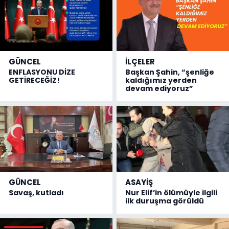
GÜNCEL
İLÇELER
ENFLASYONU DİZE
Başkan Şahin, “şenliğe
GETİRECEĞİZ!
kaldığımız yerden
devam ediyoruz”
GÜNCEL
ASAYİŞ
Savaş, kutladı
Nur Elif’in ölümüyle ilgili
ilk duruşma görüldü