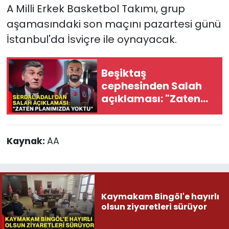
A Milli Erkek Basketbol Takımı, grup
aşamasındaki son maçını pazartesi günü
İstanbul'da İsviçre ile oynayacak.
Beşiktaş
cephesinden Salah
açıklaması: "Zaten
planımızda yoktu"
Kaynak:
AA
Kaymakam Bingöl'e hayırlı
olsun ziyaretleri sürüyor