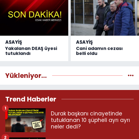
ASAYİŞ
ASAYİŞ
Yakalanan DEAŞ üyesi
Cani adamın cezası
tutuklandı
belli oldu
Yükleniyor...
Trend Haberler
1
Durak başkanı cinayetinde
tutuklanan 10 şüpheli ayrı ayrı
neler dedi?
2