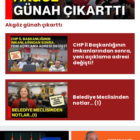
Akgöz günah çıkarttı
CHP İl Başkanlığının
imkanlarından sonra,
yeni açıklama adresi
değişti!
Belediye Meclisinden
notlar... (1)