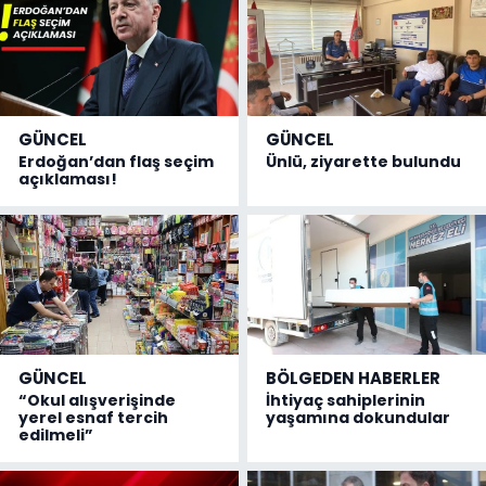
GÜNCEL
GÜNCEL
Erdoğan’dan flaş seçim
Ünlü, ziyarette bulundu
açıklaması!
GÜNCEL
BÖLGEDEN HABERLER
“Okul alışverişinde
İhtiyaç sahiplerinin
yerel esnaf tercih
yaşamına dokundular
edilmeli”