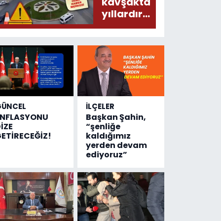
donduracak
kavşakta
olaylar
yıllardır
olmuş...
değişen
tek şey
kaza
sayısı!
GÜNCEL
İLÇELER
ENFLASYONU
Başkan Şahin,
İZE
“şenliğe
ETİRECEĞİZ!
kaldığımız
yerden devam
ediyoruz”