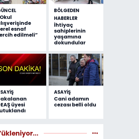
GÜNCEL
BÖLGEDEN
Okul
HABERLER
lışverişinde
İhtiyaç
erel esnaf
sahiplerinin
ercih edilmeli”
yaşamına
dokundular
SAYİŞ
ASAYİŞ
Yakalanan
Cani adamın
EAŞ üyesi
cezası belli oldu
utuklandı
Yükleniyor...