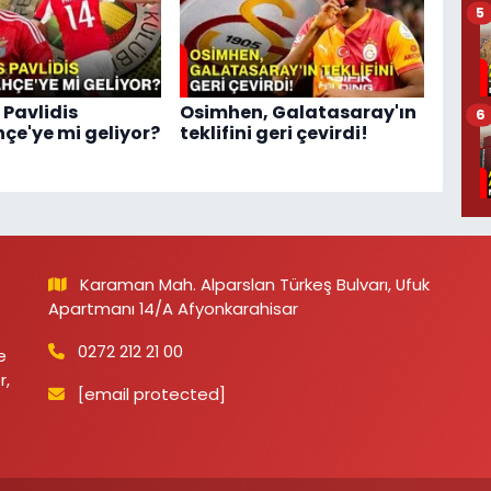
5
 Pavlidis
Osimhen, Galatasaray'ın
6
çe'ye mi geliyor?
teklifini geri çevirdi!
Karaman Mah. Alparslan Türkeş Bulvarı, Ufuk
Apartmanı 14/A Afyonkarahisar
0272 212 21 00
e
r,
[email protected]