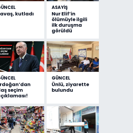
GÜNCEL
ASAYİŞ
avaş, kutladı
Nur Elif’in
ölümüyle ilgili
ilk duruşma
görüldü
GÜNCEL
GÜNCEL
Erdoğan’dan
Ünlü, ziyarette
laş seçim
bulundu
çıklaması!