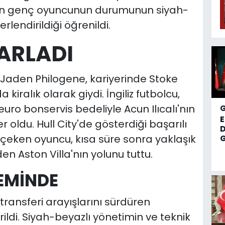
an genç oyuncunun durumunun siyah-
lendirildiği öğrenildi.
PARLADI
n Jaden Philogene, kariyerinde Stoke
 kiralık olarak giydi. İngiliz futbolcu,
euro bonservis bedeliyle Acun Ilıcalı'nın
r oldu. Hull City'de gösterdiği başarılı
D
 çeken oyuncu, kısa süre sonra yaklaşık
G
en Aston Villa'nın yolunu tuttu.
EMİNDE
transferi arayışlarını sürdüren
ldi. Siyah-beyazlı yönetimin ve teknik