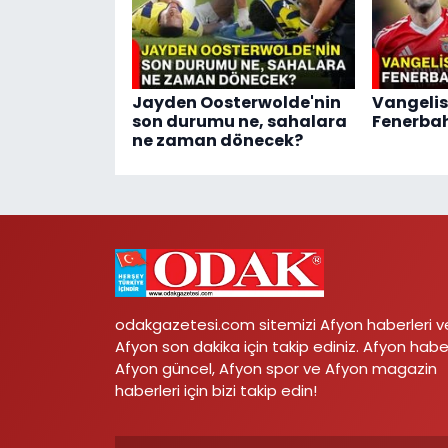
Jayden Oosterwolde'nin
Vangelis
son durumu ne, sahalara
Fenerbah
ne zaman dönecek?
odakgazetesi.com sitemizi Afyon haberleri v
Afyon son dakika için takip ediniz. Afyon habe
Afyon güncel, Afyon spor ve Afyon magazin
haberleri için bizi takip edin!