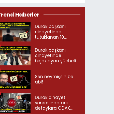
Trend Haberler
Durak başkanı
cinayetinde
tutuklanan 10
şüpheli ayrı ayrı
neler dedi?
Durak başkanı
cinayetinde
bıçaklayan şüpheli
ne dedi?
Sen neymişsin be
abi!
Durak cinayeti
sonrasında acı
detaylara ODAK
ulaştı!