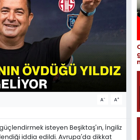
m
-
+
A
A
güçlendirmek isteyen Beşiktaş'ın, İngiliz
lendiği iddia edildi. Avrupa'da dikkat