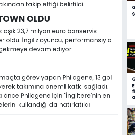
dan takip ettiği belirtildi.
S
 TOWN OLDU
laşık 23,7 milyon euro bonservis
r oldu. İngiliz oyuncu, performansıyla
ni çekmeye devam ediyor.
maçta görev yapan Philogene, 13 gol
yerek takımına önemli katkı sağladı.
f
 önce Philogene için "İngiltere'nin en
a
erini kullandığı da hatırlatıldı.