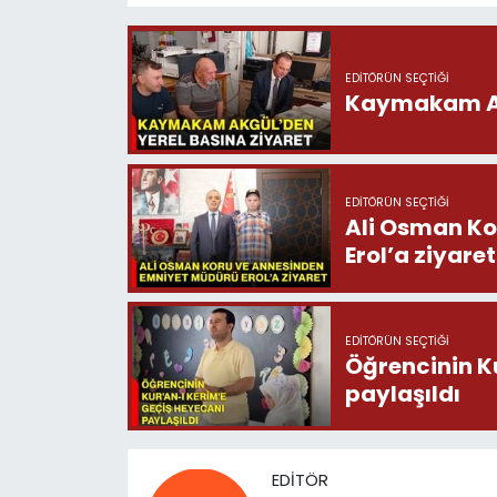
EDITÖRÜN SEÇTIĞI
Kaymakam Akg
EDITÖRÜN SEÇTIĞI
Ali Osman Ko
Erol’a ziyaret
EDITÖRÜN SEÇTIĞI
Öğrencinin K
paylaşıldı
EDITÖR