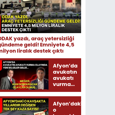
ODAK yazdı, araç yetersizliği
gündeme geldi! Emniyete 4,5
ilyon liralık destek çıktı
Afyon’da
avukatın
avukatı
vurma
olayında
yeni bilgiler
geldi...
Afyon’daki
Meğer, kan
o