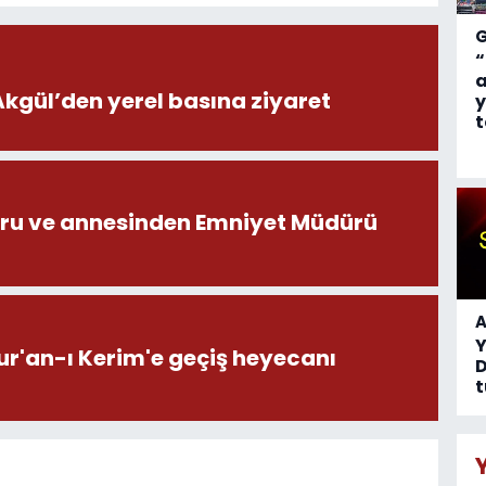
“
a
ül’den yerel basına ziyaret
y
t
ru ve annesinden Emniyet Müdürü
A
ur'an-ı Kerim'e geçiş heyecanı
D
t