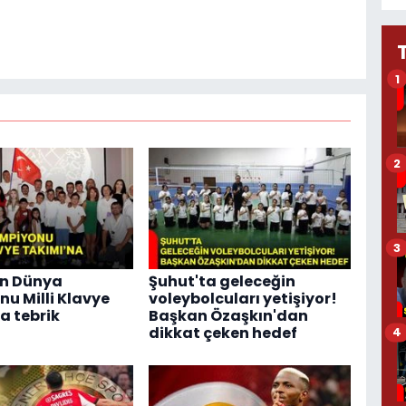
1
2
3
n Dünya
Şuhut'ta geleceğin
u Milli Klavye
voleybolcuları yetişiyor!
a tebrik
Başkan Özaşkın'dan
dikkat çeken hedef
4