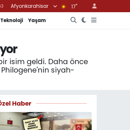
Afyonkarahisar
°
16
17
02
Teknoloji
Yaşam
07
45
iyor
70
63
bir isim geldi. Daha önce
n Philogene'nin siyah-
Özel Haber