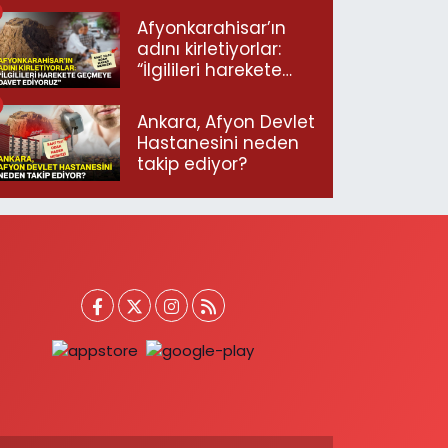
Afyonkarahisar’ın
adını kirletiyorlar:
“İlgilileri harekete
geçmeye davet
ediyoruz”
Ankara, Afyon Devlet
Hastanesini neden
takip ediyor?