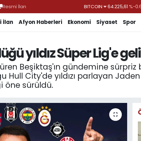
Resmi İlan
DOLAR
47,7143
%0.
EURO
55,0317
%-0.
 İlan
Afyon Haberleri
Ekonomi
Siyaset
Spor
STERLİN
64,2463
%0.
GRAM ALTIN
6510.40
%0.
düğü yıldız Süper Lig'e gel
BİST100
13.799
%
BITCOIN
64.225,61
%-0.
düren Beşiktaş'ın gündemine sürpriz 
uğu Hull City'de yıldızı parlayan Jade
ği öne sürüldü.