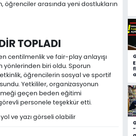
öğrenciler arasında yeni dostlukların
DİR TOPLADI
centilmenlik ve fair-play anlayışı
yönlerinden biri oldu. Sporun
f
tkinlik, öğrencilerin sosyal ve sportif
a
 sundu. Yetkililer, organizasyonun
meği geçen beden eğitimi
revli personele teşekkür etti.
“
a