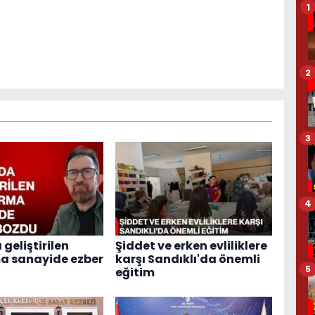
1
2
3
4
geliştirilen
Şiddet ve erken evliliklere
a sanayide ezber
karşı Sandıklı'da önemli
5
eğitim