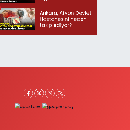
geçmeye davet
ediyoruz”
Ankara, Afyon Devlet
Hastanesini neden
takip ediyor?