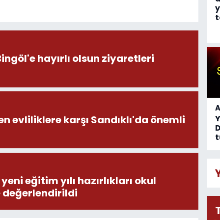
y
t
öl'e hayırlı olsun ziyaretleri
A
en evliliklere karşı Sandıklı'da önemli
D
t
eni eğitim yılı hazırlıkları okul
e değerlendirildi