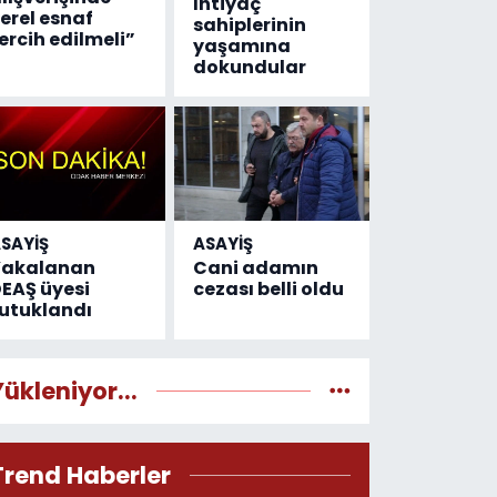
İhtiyaç
erel esnaf
sahiplerinin
ercih edilmeli”
yaşamına
dokundular
SAYİŞ
ASAYİŞ
Yakalanan
Cani adamın
EAŞ üyesi
cezası belli oldu
utuklandı
Yükleniyor...
Trend Haberler