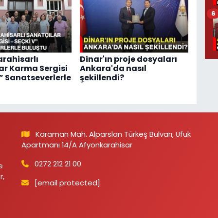
6
rahisarlı
Dinar'ın proje dosyaları
ar Karma Sergisi
Ankara'da nasıl
V” Sanatseverlerle
şekillendi?
Karaman Mah. Alparslan Türkeş Bulvarı, Ufuk
Apartmanı 14/A Afyonkarahisar
0272 212 21 00
e
r,
[email protected]