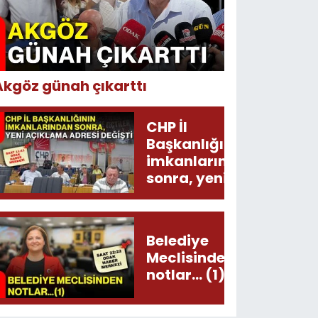
Akgöz günah çıkarttı
CHP İl
Başkanlığının
imkanlarından
sonra, yeni
açıklama
adresi değişti!
Belediye
Meclisinden
notlar... (1)