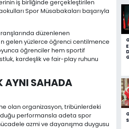
rinin iş birliğinde gerçekleştirilen
okulları Spor Müsabakaları başarıyla
branşlarında düzenlenen
n gelen yüzlerce öğrenci centilmence
oyunca öğrenciler hem sportif
D
G
stluk, kardeşlik ve fair-play ruhunu
K AYNI SAHADA
 olan organizasyon, tribünlerdeki
oyduğu performansla adeta spor
S
 mücadele azmi ve dayanışma duygusu