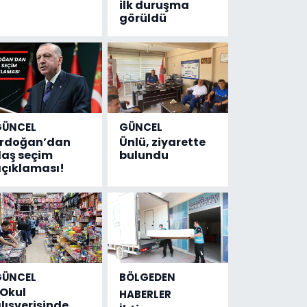
ilk duruşma
görüldü
GÜNCEL
GÜNCEL
Erdoğan’dan
Ünlü, ziyarette
laş seçim
bulundu
çıklaması!
GÜNCEL
BÖLGEDEN
Okul
HABERLER
lışverişinde