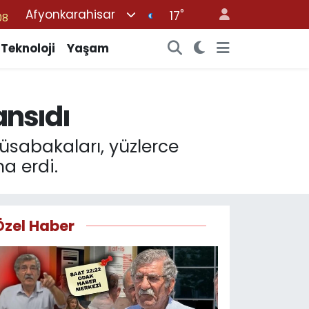
Afyonkarahisar
°
08
17
02
Teknoloji
Yaşam
16
54
ansıdı
11
32
sabakaları, yüzlerce
a erdi.
Özel Haber