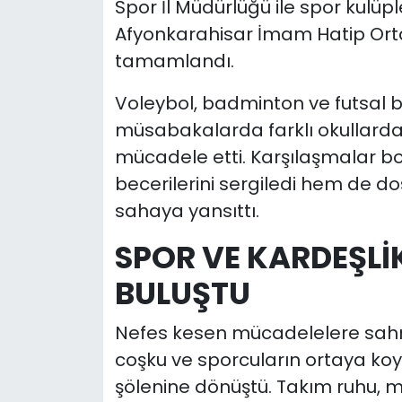
Spor İl Müdürlüğü ile spor kulüple
Afyonkarahisar İmam Hatip Orta
tamamlandı.
Voleybol, badminton ve futsal 
müsabakalarda farklı okullarda
mücadele etti. Karşılaşmalar b
becerilerini sergiledi hem de do
sahaya yansıttı.
SPOR VE KARDEŞLİ
BULUŞTU
Nefes kesen mücadelelere sahne
coşku ve sporcuların ortaya k
şölenine dönüştü. Takım ruhu,