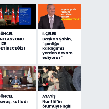
GÜNCEL
İLÇELER
ENFLASYONU
Başkan Şahin,
İZE
“şenliğe
ETİRECEĞİZ!
kaldığımız
yerden devam
ediyoruz”
GÜNCEL
ASAYİŞ
avaş, kutladı
Nur Elif’in
ölümüyle ilgili