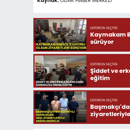
Kaynak:
ODAK HABER MERKEZİ
EDITÖRÜN SEÇTIĞI
Kaymakam Bing
sürüyor
EDITÖRÜN SEÇTIĞI
Şiddet ve erk
eğitim
EDITÖRÜN SEÇTIĞI
Başmakçı'da y
ziyaretleriyl