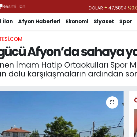
Resmi İlan
DOLAR
47,5894
%0.
EURO
55,0398
%-0.
 İlan
Afyon Haberleri
Ekonomi
Siyaset
Spor
STERLİN
64,1581
%0.
TESI.COM
GRAM ALTIN
6527.85
%0.
i gücü Afyon’da sahaya y
BİST100
13.703
%
BITCOIN
64.927,78
%1.
nen İmam Hatip Ortaokulları Spor Mü
an dolu karşılaşmaların ardından son