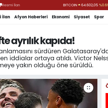
Resmi İlan
DOLAR
47,6006
%0.0
EURO
55,0250
%0.0
 İlan
Afyon Haberleri
Ekonomi
Siyaset
Spor
STERLİN
64,2398
%0.
GRAM ALTIN
6513.94
%0.3
te ayrılık kapıda!
BİST100
13.768
%4
lanlamasını sürdüren Galatasaray'da
eken iddialar ortaya atıldı. Victor Ne
etmeye yakın olduğu öne sürüldü.