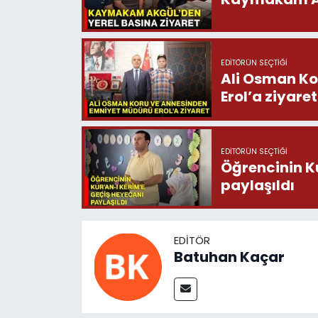
EDITÖRÜN SEÇTIĞI
Ali Osman Ko
Erol’a ziyaret
EDITÖRÜN SEÇTIĞI
Öğrencinin K
paylaşıldı
EDITÖR
Batuhan Kaçar