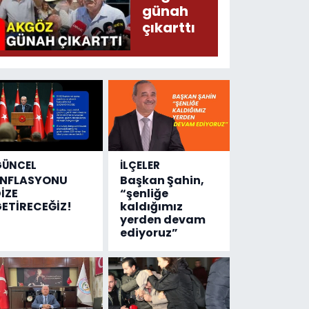
sayısı!
günah
çıkarttı
GÜNCEL
İLÇELER
ENFLASYONU
Başkan Şahin,
İZE
“şenliğe
ETİRECEĞİZ!
kaldığımız
yerden devam
ediyoruz”