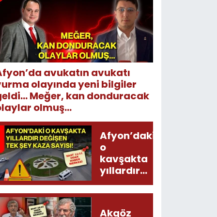
Afyon’da avukatın avukatı
vurma olayında yeni bilgiler
geldi... Meğer, kan donduracak
laylar olmuş...
Afyon’daki
o
kavşakta
yıllardır
değişen
tek şey
kaza
Akgöz