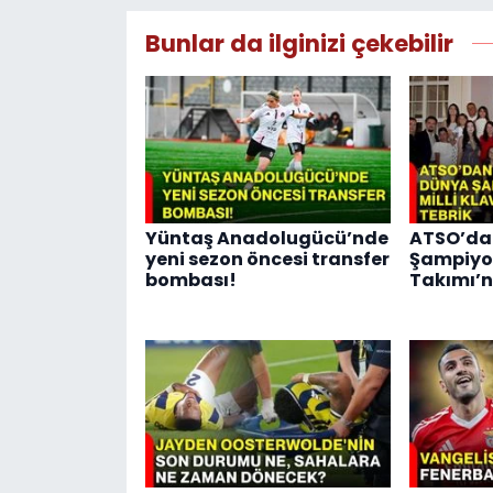
Bunlar da ilginizi çekebilir
Yüntaş Anadolugücü’nde
ATSO’da
yeni sezon öncesi transfer
Şampiyon
bombası!
Takımı’n