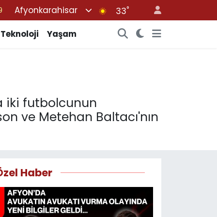
Afyonkarahisar
°
33
6
2
Teknoloji
Yaşam
2
2
8
 iki futbolcunun
lsson ve Metehan Baltacı'nın
Özel Haber