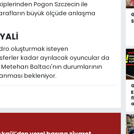
kiplerinden Pogon Szczecin ile
arafların büyük ölçüde anlaşma
S
YALİ
dro oluşturmak isteyen
sferler kadar ayrılacak oyuncular da
 Metehan Baltacı'nın durumlarının
anması bekleniyor.
f
a
ül’den yerel basına ziyaret