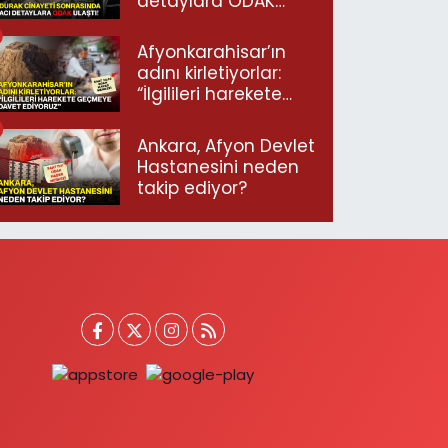
detaylara ODAK
ulaştı!
Afyonkarahisar’ın
adını kirletiyorlar:
“İlgilileri harekete
geçmeye davet
ediyoruz”
Ankara, Afyon Devlet
Hastanesini neden
takip ediyor?