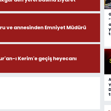
“
a
ru ve annesinden Emniyet Müdürü
y
t
ur'an-ı Kerim'e geçiş heyecanı
A
D
t