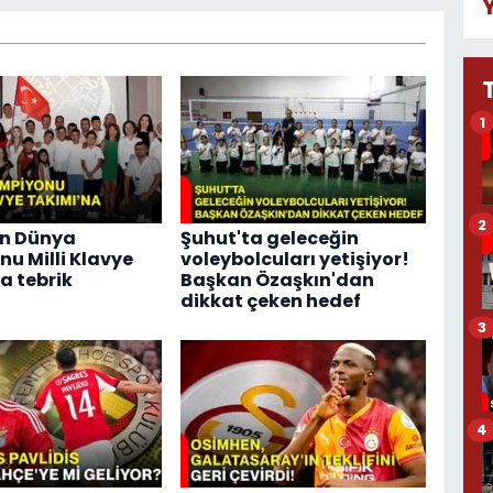
1
2
n Dünya
Şuhut'ta geleceğin
u Milli Klavye
voleybolcuları yetişiyor!
a tebrik
Başkan Özaşkın'dan
dikkat çeken hedef
3
4