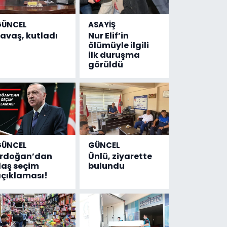
GÜNCEL
ASAYİŞ
avaş, kutladı
Nur Elif’in
ölümüyle ilgili
ilk duruşma
görüldü
GÜNCEL
GÜNCEL
Erdoğan’dan
Ünlü, ziyarette
laş seçim
bulundu
çıklaması!