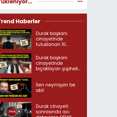
Yükleniyor...
Trend Haberler
Durak başkanı
cinayetinde
tutuklanan 10
şüpheli ayrı ayrı
neler dedi?
Durak başkanı
cinayetinde
bıçaklayan şüpheli
ne dedi?
Sen neymişsin be
abi!
Durak cinayeti
sonrasında acı