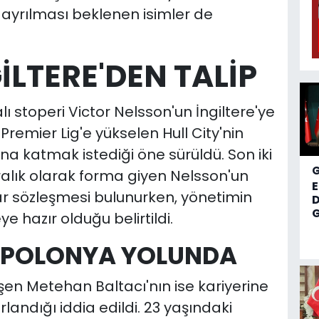
ayrılması beklenen isimler de
İLTERE'DEN TALİP
ı stoperi Victor Nelsson'un İngiltere'ye
 Premier Lig'e yükselen Hull City'nin
 katmak istediği öne sürüldü. Son iki
lık olarak forma giyen Nelsson'un
ar sözleşmesi bulunurken, yönetimin
D
G
e hazır olduğu belirtildi.
 POLONYA YOLUNDA
en Metehan Baltacı'nın ise kariyerine
ndığı iddia edildi. 23 yaşındaki