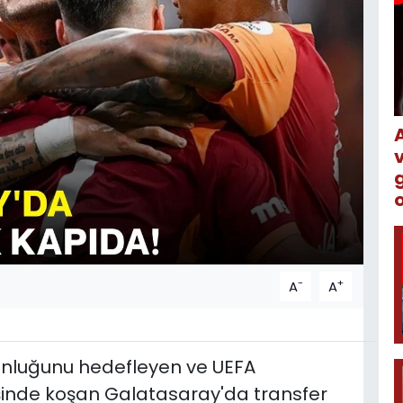
o
-
+
A
A
yonluğunu hedefleyen ve UEFA
şinde koşan Galatasaray'da transfer