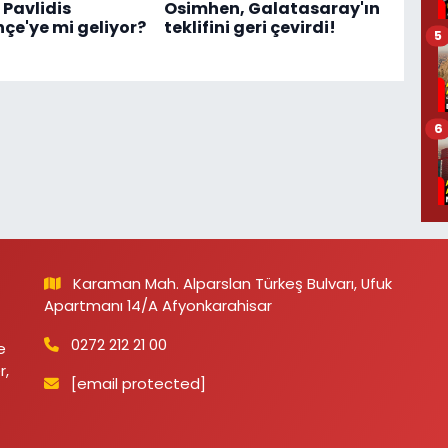
 Pavlidis
Osimhen, Galatasaray'ın
çe'ye mi geliyor?
teklifini geri çevirdi!
5
6
Karaman Mah. Alparslan Türkeş Bulvarı, Ufuk
Apartmanı 14/A Afyonkarahisar
0272 212 21 00
e
r,
[email protected]