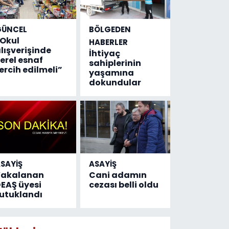
GÜNCEL
BÖLGEDEN
Okul
HABERLER
lışverişinde
İhtiyaç
erel esnaf
sahiplerinin
ercih edilmeli”
yaşamına
dokundular
SAYİŞ
ASAYİŞ
Yakalanan
Cani adamın
EAŞ üyesi
cezası belli oldu
utuklandı