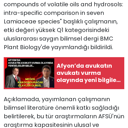
compounds of volatile oils and hydrosols:
intra-specific comparison in seven
Lamiaceae species" başlıklı çalışmanın,
etki değeri yüksek Q1 kategorisindeki
uluslararası saygın bilimsel dergi BMC
Plant Biology'de yayımlandığı bildirildi.
Afyon’da avukatın
avukatı vurma
olayında yeni bilgiler
geldi... Meğer, kan
donduracak olaylar
Açıklamada, yayımlanan çalışmanın
olmuş...
bilimsel literatüre önemli katkı sağladığı
belirtilerek, bu tür araştırmaların AFSÜ'nün
araştırma kapasitesinin ulusal ve