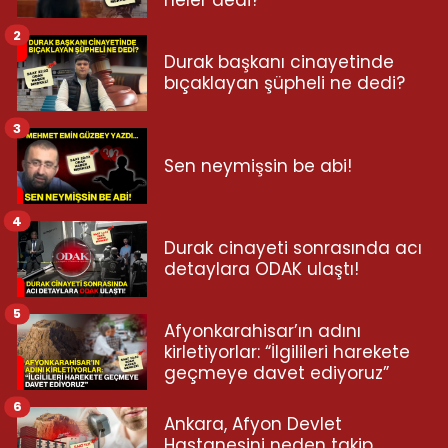
neler dedi?
2
Durak başkanı cinayetinde
bıçaklayan şüpheli ne dedi?
3
Sen neymişsin be abi!
4
Durak cinayeti sonrasında acı
detaylara ODAK ulaştı!
5
Afyonkarahisar’ın adını
kirletiyorlar: “İlgilileri harekete
geçmeye davet ediyoruz”
6
Ankara, Afyon Devlet
Hastanesini neden takip