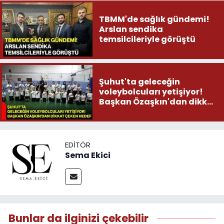
TBMM'de sağlık gündemi!
Arslan sendika
temsilcileriyle görüştü
Şuhut'ta geleceğin
voleybolcuları yetişiyor!
Başkan Özaşkın'dan dikkat
çeken hedef
EDITÖR
Sema Ekici
Bunlar da ilginizi çekebilir