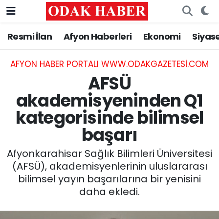
Resmi İlan
Afyon Haberleri
Ekonomi
Siyas
AFYONKARAHİSAR HABERLERİ
Nöbetçi Eczaneler
Resmi İlan
Hava Durumu
AFYON HABER PORTALI WWW.ODAKGAZETESI.COM
AFSÜ
ASAYİŞ
Trafik Durumu
akademisyeninden Q1
kategorisinde bilimsel
GÜNCEL
Süper Lig Puan Durumu ve Fikstür
başarı
SİYASET
Tüm Manşetler
Afyonkarahisar Sağlık Bilimleri Üniversitesi
EĞİTİM
Son Dakika Haberleri
(AFSÜ), akademisyenlerinin uluslararası
bilimsel yayın başarılarına bir yenisini
MAGAZİN
Haber Arşivi
daha ekledi.
SAĞLIK