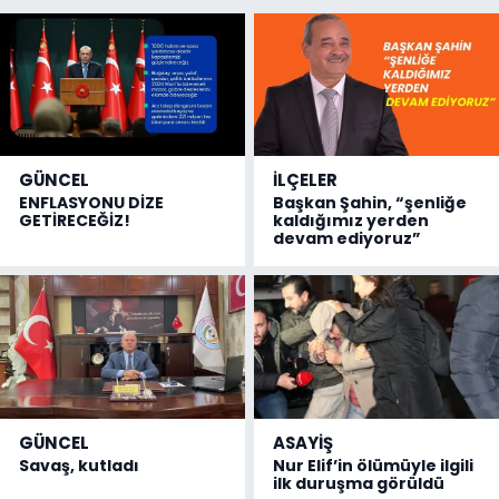
GÜNCEL
İLÇELER
ENFLASYONU DİZE
Başkan Şahin, “şenliğe
GETİRECEĞİZ!
kaldığımız yerden
devam ediyoruz”
GÜNCEL
ASAYİŞ
Savaş, kutladı
Nur Elif’in ölümüyle ilgili
ilk duruşma görüldü