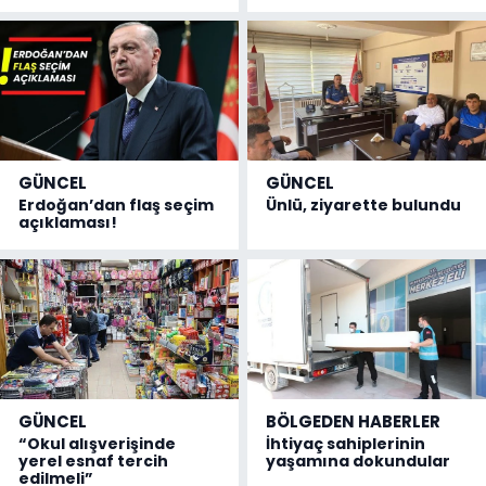
GÜNCEL
GÜNCEL
Erdoğan’dan flaş seçim
Ünlü, ziyarette bulundu
açıklaması!
GÜNCEL
BÖLGEDEN HABERLER
“Okul alışverişinde
İhtiyaç sahiplerinin
yerel esnaf tercih
yaşamına dokundular
edilmeli”