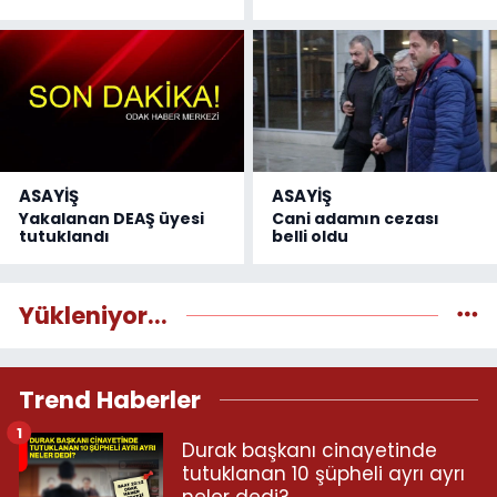
ASAYİŞ
ASAYİŞ
Yakalanan DEAŞ üyesi
Cani adamın cezası
tutuklandı
belli oldu
Yükleniyor...
Trend Haberler
1
Durak başkanı cinayetinde
tutuklanan 10 şüpheli ayrı ayrı