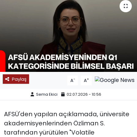
SPOR
11:11 MANŞET
Paylaş
-
+
A
A
Sema Ekici
02.07.2026 - 10:56
AFSÜ'den yapılan açıklamada, üniversite
akademisyenlerinden Özliman S.
tarafından yürütülen "Volatile