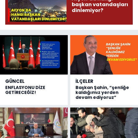
başkan vatandaşları
dinlemiyor?
GÜNCEL
İLÇELER
ENFLASYONU DİZE
Başkan Şahin, “şenliğe
GETİRECEĞİZ!
kaldığımız yerden
devam ediyoruz”