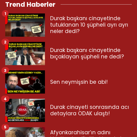
Trend Haberler
1
Durak başkanı cinayetinde
tutuklanan 10 şüpheli ayrı ayrı
neler dedi?
2
Durak başkanı cinayetinde
bıçaklayan şüpheli ne dedi?
3
Sen neymişsin be abi!
4
Durak cinayeti sonrasında acı
detaylara ODAK ulaştı!
5
Afyonkarahisar’ın adını