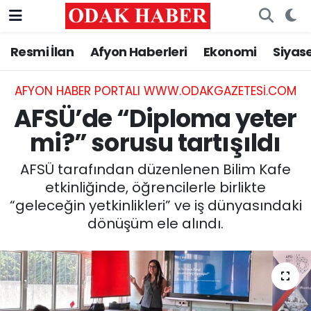
Resmi İlan
Afyon Haberleri
Ekonomi
Siyas
AFYONKARAHİSAR HABERLERİ
Nöbetçi Eczaneler
Resmi İlan
Hava Durumu
AFYON HABER PORTALI WWW.ODAKGAZETESI.COM
AFSÜ’de “Diploma yeter
ASAYİŞ
Trafik Durumu
mi?” sorusu tartışıldı
GÜNCEL
Süper Lig Puan Durumu ve Fikstür
AFSÜ tarafından düzenlenen Bilim Kafe
etkinliğinde, öğrencilerle birlikte
SİYASET
Tüm Manşetler
“geleceğin yetkinlikleri” ve iş dünyasındaki
dönüşüm ele alındı.
EĞİTİM
Son Dakika Haberleri
MAGAZİN
Haber Arşivi
SAĞLIK