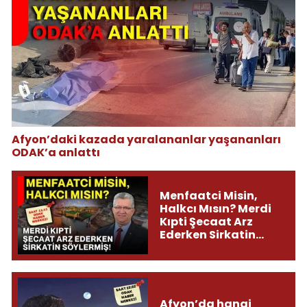
Afyon’daki kazada yaralananlar yaşananları
ODAK’a anlattı
Menfaatci Misin,
Halkcı Mısın? Merdi
Kıpti Şecaat Arz
Ederken Sirkatin
Söylermiş!
Afyon’da hangi