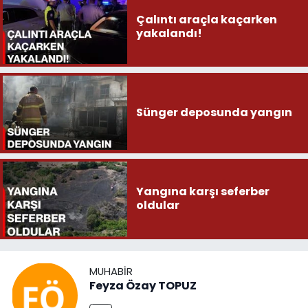
Çalıntı araçla kaçarken
yakalandı!
Sünger deposunda yangın
Yangına karşı seferber
oldular
MUHABIR
Feyza Özay TOPUZ