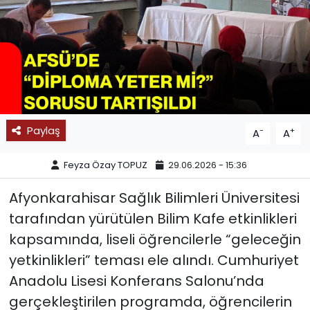
SPOR
11:11 MANŞET
Paylaş
-
+
A
A
Feyza Özay TOPUZ
29.06.2026 - 15:36
Afyonkarahisar Sağlık Bilimleri Üniversitesi
tarafından yürütülen Bilim Kafe etkinlikleri
kapsamında, liseli öğrencilerle “geleceğin
yetkinlikleri” teması ele alındı. Cumhuriyet
Anadolu Lisesi Konferans Salonu’nda
gerçekleştirilen programda, öğrencilerin