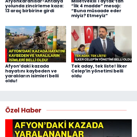
Afyonkarahisar-Antalya
Milletvekili Taytak’tan
yolunda zincirleme kaza:
“İlk 4 madde” mesajı:
13 araç birbirine girdi
“Buna müsaade eder
miyiz? Etmeyiz”
Afyon’daki kazada
Tek aday, tek liste! İlker
hayatını kaybeden ve
Celep’in yönetimi belli
yaralıların isimleri belli
oldu
oldu!
Özel Haber