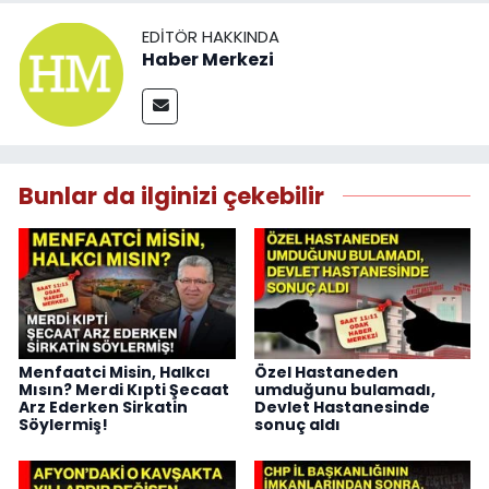
EDITÖR HAKKINDA
Haber Merkezi
Bunlar da ilginizi çekebilir
Menfaatci Misin, Halkcı
Özel Hastaneden
Mısın? Merdi Kıpti Şecaat
umduğunu bulamadı,
Arz Ederken Sirkatin
Devlet Hastanesinde
Söylermiş!
sonuç aldı