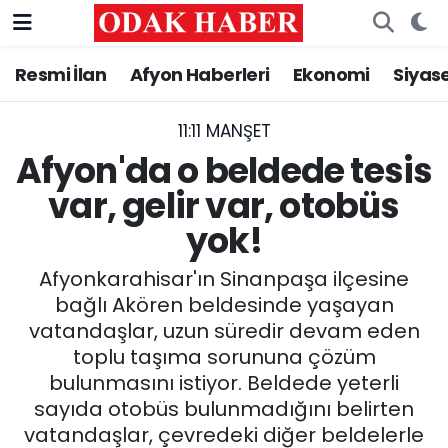
Resmi İlan
Afyon Haberleri
Ekonomi
Siyas
AFYONKARAHİSAR HABERLERİ
Nöbetçi Eczaneler
Resmi İlan
Hava Durumu
11:11 MANŞET
Afyon'da o beldede tesis
ASAYİŞ
Trafik Durumu
var, gelir var, otobüs
yok!
GÜNCEL
Süper Lig Puan Durumu ve Fikstür
Afyonkarahisar'ın Sinanpaşa ilçesine
SİYASET
Tüm Manşetler
bağlı Akören beldesinde yaşayan
vatandaşlar, uzun süredir devam eden
EĞİTİM
Son Dakika Haberleri
toplu taşıma sorununa çözüm
bulunmasını istiyor. Beldede yeterli
MAGAZİN
Haber Arşivi
sayıda otobüs bulunmadığını belirten
SAĞLIK
vatandaşlar, çevredeki diğer beldelerle