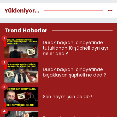
Yükleniyor...
Trend Haberler
1
Durak başkanı cinayetinde
tutuklanan 10 şüpheli ayrı ayrı
neler dedi?
2
Durak başkanı cinayetinde
bıçaklayan şüpheli ne dedi?
3
Sen neymişsin be abi!
4