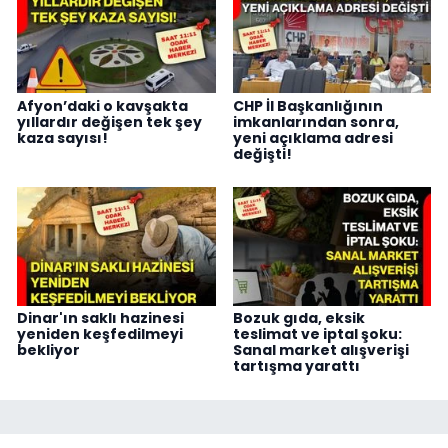
Afyon’daki o kavşakta
CHP İl Başkanlığının
yıllardır değişen tek şey
imkanlarından sonra,
kaza sayısı!
yeni açıklama adresi
değişti!
Dinar'ın saklı hazinesi
Bozuk gıda, eksik
yeniden keşfedilmeyi
teslimat ve iptal şoku:
bekliyor
Sanal market alışverişi
tartışma yarattı