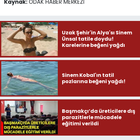
Kaynak:
ODAK HABER MERKEZİ
Uzak Şehir'in Alya'sı Sinem
Ünsal tatile doydu!
Karelerine beğeni yağdı
Sinem Kobal'ın tatil
pozlarına beğeni yağdı!
Başmakçı’da üreticilere dış
parazitlerle mücadele
eğitimi verildi