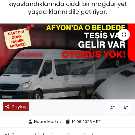
kıyaslandıklarında ciddi bir mağduriyet
SPOR
yaşadıklarını dile getiriyor.
11:11 MANŞET
Paylaş
-
+
A
A
Haber Merkezi
14.06.2026 - 11:11