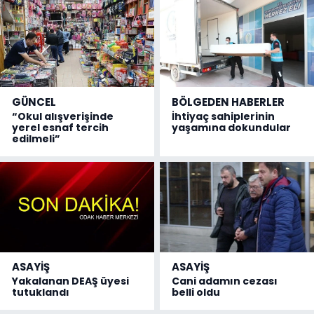
GÜNCEL
BÖLGEDEN HABERLER
“Okul alışverişinde
İhtiyaç sahiplerinin
yerel esnaf tercih
yaşamına dokundular
edilmeli”
ASAYİŞ
ASAYİŞ
Yakalanan DEAŞ üyesi
Cani adamın cezası
tutuklandı
belli oldu