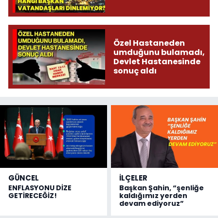
Özel Hastaneden
umduğunu bulamadı,
Devlet Hastanesinde
sonuç aldı
GÜNCEL
İLÇELER
ENFLASYONU DİZE
Başkan Şahin, “şenliğe
GETİRECEĞİZ!
kaldığımız yerden
devam ediyoruz”