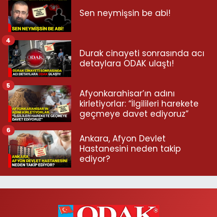
Sen neymişsin be abi!
4
Durak cinayeti sonrasında acı
detaylara ODAK ulaştı!
5
Afyonkarahisar’ın adını
kirletiyorlar: “İlgilileri harekete
geçmeye davet ediyoruz”
6
Ankara, Afyon Devlet
Hastanesini neden takip
ediyor?