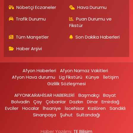
Nöbetçi Eczaneler
Hava Durumu
Trafik Durumu
Puan Durumu ve
Fikstür
Tüm Manşetler
Son Dakika Haberleri
Haber Arşivi
Afyon Haberleri
Afyon Namaz Vakitleri
Afyon Hava durumu
Lig Fikstürü
Künye
İletişim
Gizlilik Sözleşmesi
AFYONKARAHİSAR HABERLERİ
Başmakçı
Bayat
Bolvadin
Çay
Çobanlar
Dazkırı
Dinar
Emirdağ‎
Evciler‎
Hocalar
İhsaniye‎
İscehisar
Kızılören‎
Sandıklı‎
Sinanpaşa
Şuhut
Sultandağı
Haber Yazılımı:
TE Bilişim