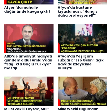
Afyon’da mahalle
Afyon’da hastane
düğününde kavga çıktı!
kıyaslaması: “Hangisi
daha profesyonel?”
ABD’de ameliyat maliyeti
Afyon’da Yeşilçam
gündem oldu! Arslan’dan
rüzgarı: “Ezo Gelin” açık
“Sağlıkta Güçlü Türkiye”
havada izleyiciyle
mesajı
buluştu
Milletvekili Taytak, MHP
Milletvekili Olgun’dan