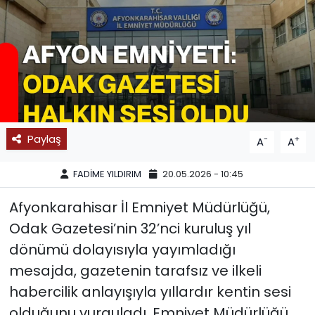
SPOR
11:11 MANŞET
Paylaş
-
+
A
A
FADİME YILDIRIM
20.05.2026 - 10:45
Afyonkarahisar İl Emniyet Müdürlüğü,
Odak Gazetesi’nin 32’nci kuruluş yıl
dönümü dolayısıyla yayımladığı
mesajda, gazetenin tarafsız ve ilkeli
habercilik anlayışıyla yıllardır kentin sesi
olduğunu vurguladı. Emniyet Müdürlüğü