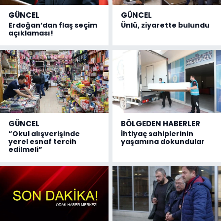
GÜNCEL
GÜNCEL
Erdoğan’dan flaş seçim
Ünlü, ziyarette bulundu
açıklaması!
GÜNCEL
BÖLGEDEN HABERLER
“Okul alışverişinde
İhtiyaç sahiplerinin
yerel esnaf tercih
yaşamına dokundular
edilmeli”