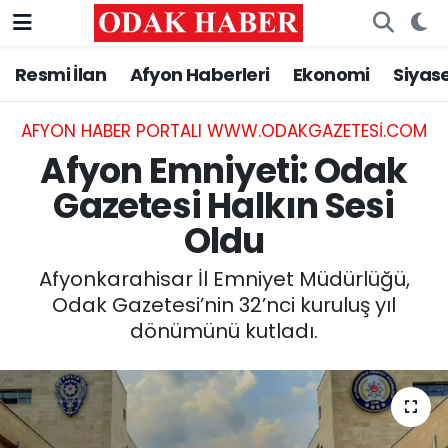
Resmi İlan
Afyon Haberleri
Ekonomi
Siyas
AFYONKARAHİSAR HABERLERİ
Nöbetçi Eczaneler
Resmi İlan
Hava Durumu
AFYON HABER PORTALI WWW.ODAKGAZETESI.COM
Afyon Emniyeti: Odak
ASAYİŞ
Trafik Durumu
Gazetesi Halkın Sesi
Oldu
GÜNCEL
Süper Lig Puan Durumu ve Fikstür
Afyonkarahisar İl Emniyet Müdürlüğü,
SİYASET
Tüm Manşetler
Odak Gazetesi’nin 32’nci kuruluş yıl
dönümünü kutladı.
EĞİTİM
Son Dakika Haberleri
MAGAZİN
Haber Arşivi
SAĞLIK