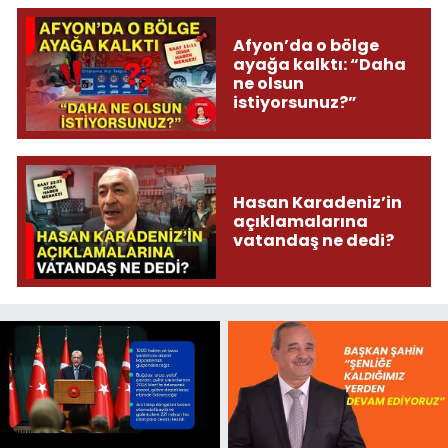
Afyon’da o bölge
ayağa kalktı: “Daha
ne olsun
istiyorsunuz?”
Hasan Karadeniz’in
açıklamalarına
vatandaş ne dedi?