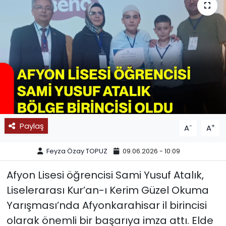
SPOR
11:11 MANŞET
Paylaş
-
+
A
A
Feyza Özay TOPUZ
09.06.2026 - 10:09
Afyon Lisesi öğrencisi Sami Yusuf Atalık,
Liselerarası Kur’an-ı Kerim Güzel Okuma
Yarışması’nda Afyonkarahisar il birincisi
olarak önemli bir başarıya imza attı. Elde