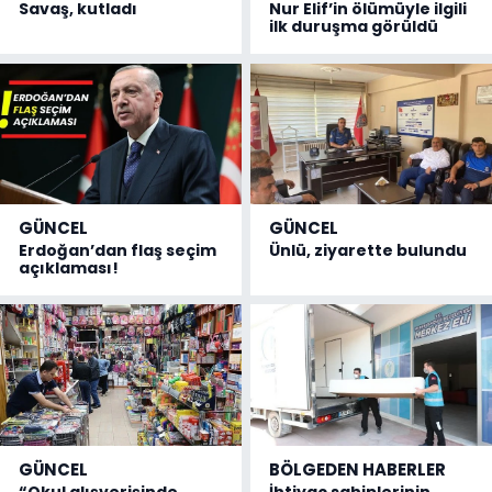
Savaş, kutladı
Nur Elif’in ölümüyle ilgili
ilk duruşma görüldü
GÜNCEL
GÜNCEL
Erdoğan’dan flaş seçim
Ünlü, ziyarette bulundu
açıklaması!
GÜNCEL
BÖLGEDEN HABERLER
“Okul alışverişinde
İhtiyaç sahiplerinin