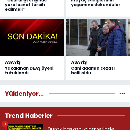
yerel esnaf tercih
yaşamına dokundular
edilmeli”
ASAYİŞ
ASAYİŞ
Yakalanan DEAŞ üyesi
Cani adamın cezası
tutuklandı
belli oldu
Yükleniyor...
Trend Haberler
1
Durak başkanı cinayetinde