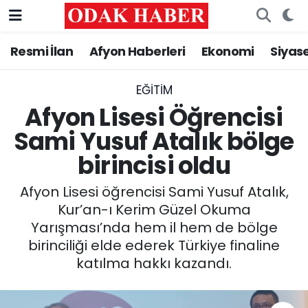
Resmi İlan
Afyon Haberleri
Ekonomi
Siyas
AFYONKARAHİSAR HABERLERİ
Nöbetçi Eczaneler
Resmi İlan
Hava Durumu
EĞITIM
Afyon Lisesi Öğrencisi
ASAYİŞ
Trafik Durumu
Sami Yusuf Atalık bölge
birincisi oldu
GÜNCEL
Süper Lig Puan Durumu ve Fikstür
Afyon Lisesi öğrencisi Sami Yusuf Atalık,
SİYASET
Tüm Manşetler
Kur’an-ı Kerim Güzel Okuma
Yarışması’nda hem il hem de bölge
EĞİTİM
Son Dakika Haberleri
birinciliği elde ederek Türkiye finaline
katılma hakkı kazandı.
MAGAZİN
Haber Arşivi
SAĞLIK