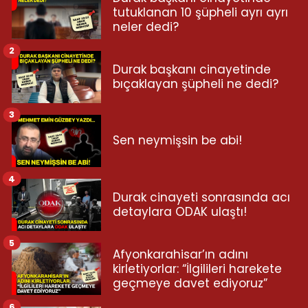
tutuklanan 10 şüpheli ayrı ayrı
neler dedi?
2
Durak başkanı cinayetinde
bıçaklayan şüpheli ne dedi?
3
Sen neymişsin be abi!
4
Durak cinayeti sonrasında acı
detaylara ODAK ulaştı!
5
Afyonkarahisar’ın adını
kirletiyorlar: “İlgilileri harekete
geçmeye davet ediyoruz”
6