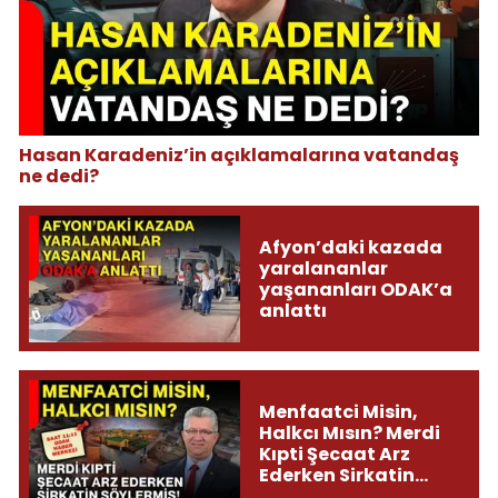
Hasan Karadeniz’in açıklamalarına vatandaş
ne dedi?
Afyon’daki kazada
yaralananlar
yaşananları ODAK’a
anlattı
Menfaatci Misin,
Halkcı Mısın? Merdi
Kıpti Şecaat Arz
Ederken Sirkatin
Söylermiş!