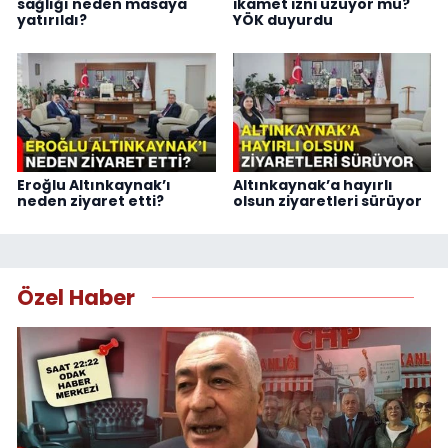
sağlığı neden masaya
ikamet izni uzuyor mu?
yatırıldı?
YÖK duyurdu
Eroğlu Altınkaynak’ı
Altınkaynak’a hayırlı
neden ziyaret etti?
olsun ziyaretleri sürüyor
Özel Haber