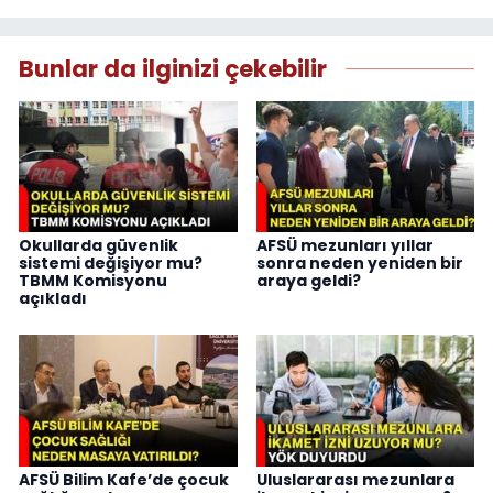
Bunlar da ilginizi çekebilir
Okullarda güvenlik
AFSÜ mezunları yıllar
sistemi değişiyor mu?
sonra neden yeniden bir
TBMM Komisyonu
araya geldi?
açıkladı
AFSÜ Bilim Kafe’de çocuk
Uluslararası mezunlara