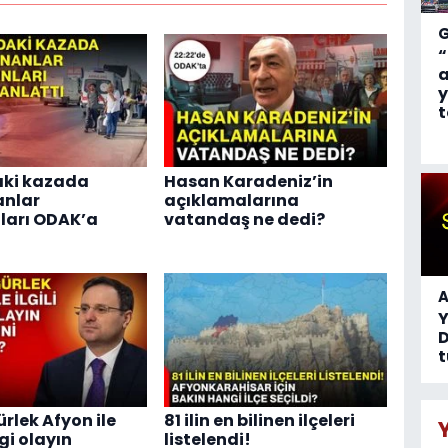
“
a
y
t
aki kazada
Hasan Karadeniz’in
anlar
açıklamalarına
ları ODAK’a
vatandaş ne dedi?
A
D
t
rlek Afyon ile
81 ilin en bilinen ilçeleri
ngi olayın
listelendi!