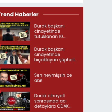
Trend Haberler
Durak başkanı
cinayetinde
tutuklanan 10
şüpheli ayrı ayrı
neler dedi?
Durak başkanı
cinayetinde
bıçaklayan şüpheli
ne dedi?
Sen neymişsin be
abi!
Durak cinayeti
sonrasında acı
detaylara ODAK
ulaştı!