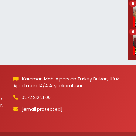
5
6
Karaman Mah. Alparslan Türkeş Bulvarı, Ufuk
Apartmanı 14/A Afyonkarahisar
0272 212 21 00
e
r,
[email protected]