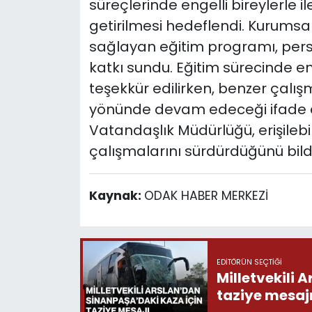
süreçlerinde engelli bireylerle i
getirilmesi hedeflendi. Kurumsal
sağlayan eğitim programı, perso
katkı sundu. Eğitim sürecinde 
teşekkür edilirken, benzer çalış
yönünde devam edeceği ifade edi
Vatandaşlık Müdürlüğü, erişilebi
çalışmalarını sürdürdüğünü bildi
Kaynak:
ODAK HABER MERKEZİ
EDITÖRÜN SEÇTIĞI
Milletvekili 
taziye mesaj