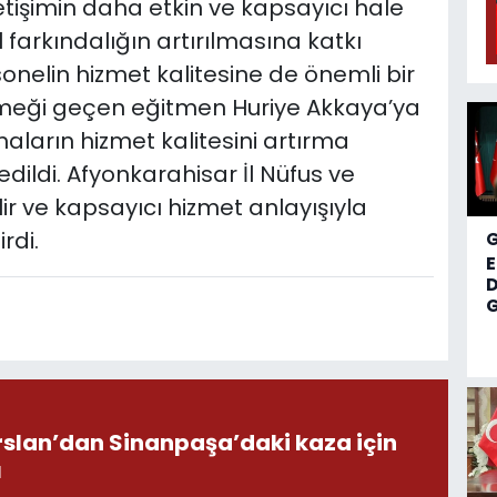
letişimin daha etkin ve kapsayıcı hale
 farkındalığın artırılmasına katkı
nelin hizmet kalitesine de önemli bir
emeği geçen eğitmen Huriye Akkaya’ya
maların hizmet kalitesini artırma
ldi. Afyonkarahisar İl Nüfus ve
lir ve kapsayıcı hizmet anlayışıyla
rdi.
D
G
Arslan’dan Sinanpaşa’daki kaza için
ı