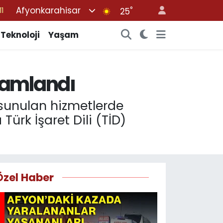
Afyonkarahisar
°
8
25
2
Teknoloji
Yaşam
8
3
mamlandı
4
11
 sunulan hizmetlerde
 Türk İşaret Dili (TİD)
Özel Haber