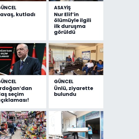
GÜNCEL
ASAYİŞ
avaş, kutladı
Nur Elif’in
ölümüyle ilgili
ilk duruşma
görüldü
GÜNCEL
GÜNCEL
Erdoğan’dan
Ünlü, ziyarette
laş seçim
bulundu
çıklaması!