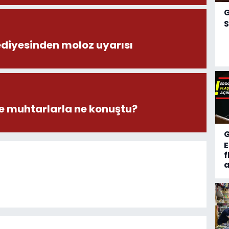
S
ediyesinden moloz uyarısı
 muhtarlarla ne konuştu?
f
a