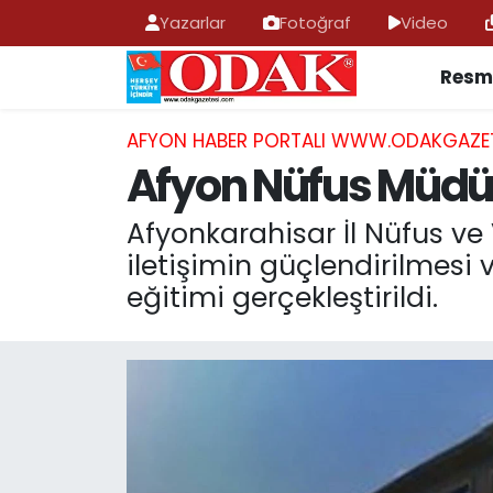
Yazarlar
Fotoğraf
Video
Resmi
AFYONKARAHİSAR HABERLERİ
Nöbetçi Eczaneler
Resmi İlan
Hava Durumu
AFYON HABER PORTALI WWW.ODAKGAZE
Afyon Nüfus Müdü
ASAYİŞ
Trafik Durumu
Afyonkarahisar İl Nüfus v
GÜNCEL
Süper Lig Puan Durumu ve Fikstür
iletişimin güçlendirilmesi ve
eğitimi gerçekleştirildi.
SİYASET
Tüm Manşetler
EĞİTİM
Son Dakika Haberleri
MAGAZİN
Haber Arşivi
SAĞLIK