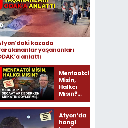
Afyon’daki kazada
yaralananlar yaşananları
ODAK’a anlattı
Menfaatci
Misin,
Halkcı
Mısın?
Merdi
Kıpti
Şecaat
Afyon’da
Arz
hangi