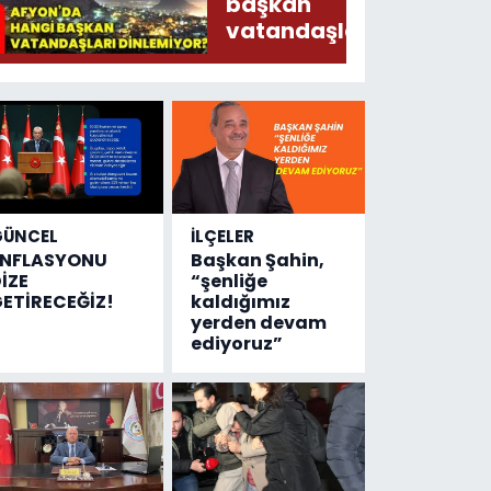
Ederken
başkan
Sirkatin
vatandaşları
Söylermiş!
dinlemiyor?
GÜNCEL
İLÇELER
ENFLASYONU
Başkan Şahin,
İZE
“şenliğe
ETİRECEĞİZ!
kaldığımız
yerden devam
ediyoruz”