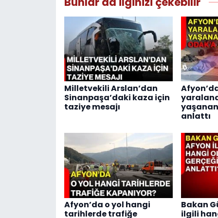
Bunlar da ilginizi çekebilir
Milletvekili Arslan’dan
Afyon’d
Sinanpaşa’daki kaza için
yaralan
taziye mesajı
yaşanan
anlattı
Afyon’da o yol hangi
Bakan Gü
tarihlerde trafiğe
ilgili ha