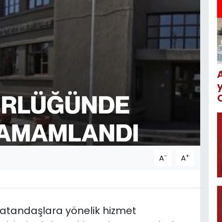
-
+
A
A
vatandaşlara yönelik hizmet