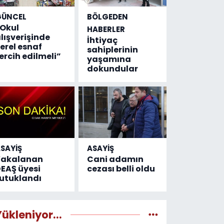
GÜNCEL
BÖLGEDEN
Okul
HABERLER
lışverişinde
İhtiyaç
erel esnaf
sahiplerinin
ercih edilmeli”
yaşamına
dokundular
SAYİŞ
ASAYİŞ
Yakalanan
Cani adamın
EAŞ üyesi
cezası belli oldu
utuklandı
Yükleniyor...