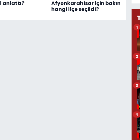
i anlattı?
Afyonkarahisar için bakın
hangi ilçe seçildi?
1
2
3
4