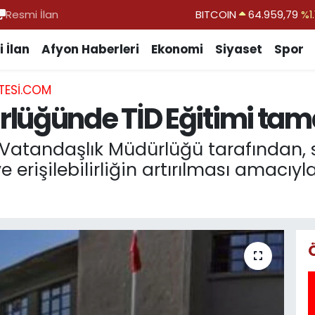
Resmi İlan
DOLAR
47,7436
%0.1
EURO
55,2510
%0.3
 İlan
Afyon Haberleri
Ekonomi
Siyaset
Spor
STERLİN
64,4811
%0.3
TESI.COM
GRAM ALTIN
6660.55
%0.0
rlüğünde TİD Eğitimi ta
BİST100
13.779
%-1
BITCOIN
64.959,79
%1.
e Vatandaşlık Müdürlüğü tarafından,
 erişilebilirliğin artırılması amacıyla