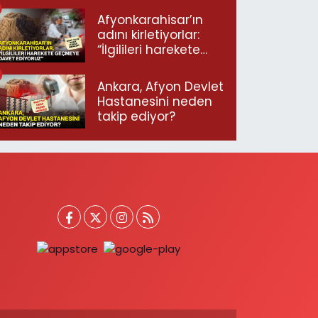
Afyonkarahisar’ın
adını kirletiyorlar:
“İlgilileri harekete
geçmeye davet
ediyoruz”
Ankara, Afyon Devlet
Hastanesini neden
takip ediyor?