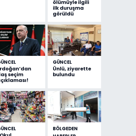
ölümüyle ilgili
ilk duruşma
görüldü
GÜNCEL
GÜNCEL
Erdoğan’dan
Ünlü, ziyarette
laş seçim
bulundu
çıklaması!
GÜNCEL
BÖLGEDEN
Okul