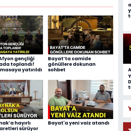
a
y
t
Afyon gençliği
Bayat’ta camide
ada toplandı!
gönüllere dokunan
 masaya yatırıldı
sohbet
A
D
t
nak’a hayırlı
Bayat'a yeni vaiz atandı
aretleri sürüyor