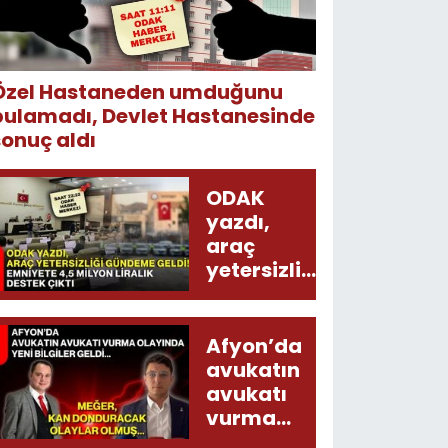
Özel Hastaneden umduğunu
bulamadı, Devlet Hastanesinde
sonuç aldı
ODAK
yazdı,
araç
yetersizliği
gündeme
geldi!
Emniyete
Afyon’da
4,5 milyon
avukatın
liralık
avukatı
destek
vurma
çıktı
olayında