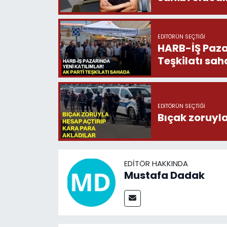
EDITÖRÜN SEÇTIĞI
HARB-İŞ Pazarınd
Teşkilatı sa
EDITÖRÜN SEÇTIĞI
Bıçak zoruyla
EDITÖR HAKKINDA
Mustafa Dadak