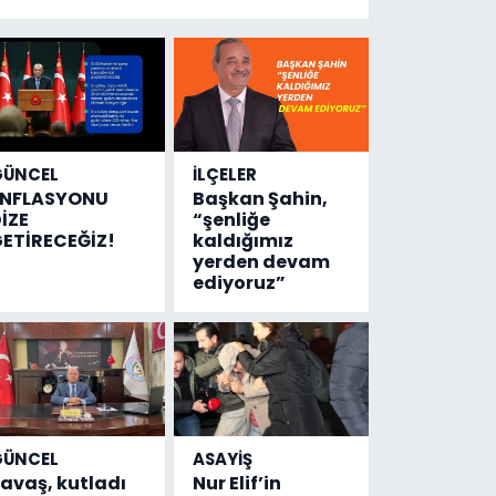
yeni bilgiler
geldi...
Meğer, kan
donduracak
olaylar
olmuş...
GÜNCEL
İLÇELER
ENFLASYONU
Başkan Şahin,
İZE
“şenliğe
ETİRECEĞİZ!
kaldığımız
yerden devam
ediyoruz”
GÜNCEL
ASAYİŞ
avaş, kutladı
Nur Elif’in