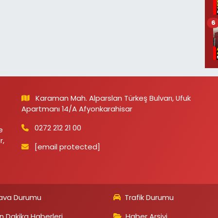
6
Karaman Mah. Alparslan Türkeş Bulvarı, Ufuk
Apartmanı 14/A Afyonkarahisar
0272 212 21 00
e
r,
[email protected]
ava Durumu
Trafik Durumu
n Dakika Haberleri
Haber Arşivi