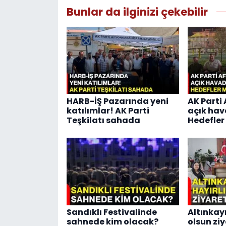
Bunlar da ilginizi çekebilir
HARB-İŞ Pazarında yeni
AK Parti 
katılımlar! AK Parti
açık hav
Teşkilatı sahada
Hedefler
Sandıklı Festivalinde
Altınkay
sahnede kim olacak?
olsun ziy