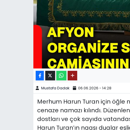
SPOR
11:11 MANŞET
Mustafa Dadak
06.06.2026 - 14:28
Merhum Harun Turan için öğle 
cenaze namazı kılındı. Düzenlene
dostları ve çok sayıda vatanda
Harun Turan’ın naaşı dualar eş