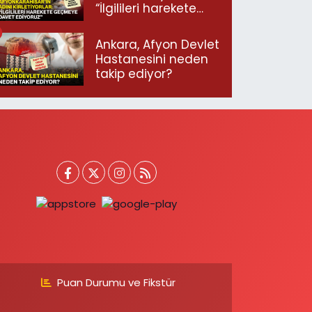
“İlgilileri harekete
geçmeye davet
ediyoruz”
Ankara, Afyon Devlet
Hastanesini neden
takip ediyor?
Puan Durumu ve Fikstür