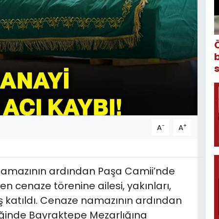
-
+
A
A
namazının ardından Paşa Camii’nde
n cenaze törenine ailesi, yakınları,
ş katıldı. Cenaze namazının ardından
liğinde Bayraktepe Mezarlığına