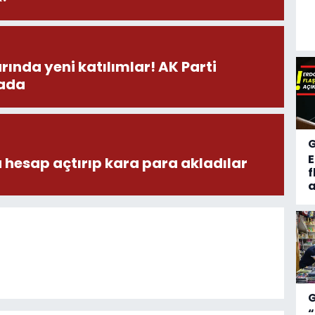
a yeni katılımlar! AK Parti
hada
 hesap açtırıp kara para akladılar
f
a
“