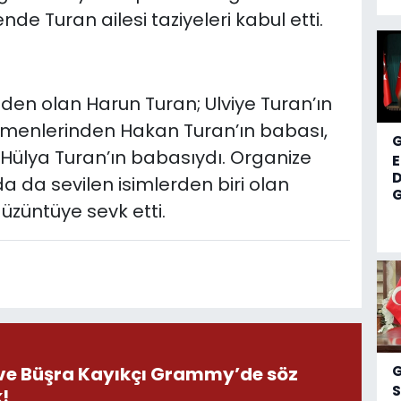
nde Turan ailesi taziyeleri kabul etti.
den olan Harun Turan; Ulviye Turan’ın
tmenlerinden Hakan Turan’ın babası,
 Hülya Turan’ın babasıydı. Organize
D
a da sevilen isimlerden biri olan
G
 üzüntüye sevk etti.
ı ve Büşra Kayıkçı Grammy’de söz
S
!