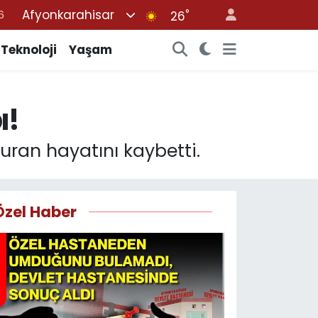
Afyonkarahisar
°
6
26
2
Teknoloji
Yaşam
7
4
ı!
4
6
ran hayatını kaybetti.
Özel Haber