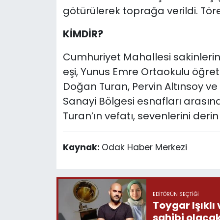
götürülerek toprağa verildi. Töre
KİMDİR?
Cumhuriyet Mahallesi sakinlerin
eşi, Yunus Emre Ortaokulu öğre
Doğan Turan, Pervin Altınsoy ve
Sanayi Bölgesi esnafları arasınd
Turan’ın vefatı, sevenlerini derin
Kaynak:
Odak Haber Merkezi
EDITÖRÜN SEÇTIĞI
Toygar Işıkl
sahibi olacak