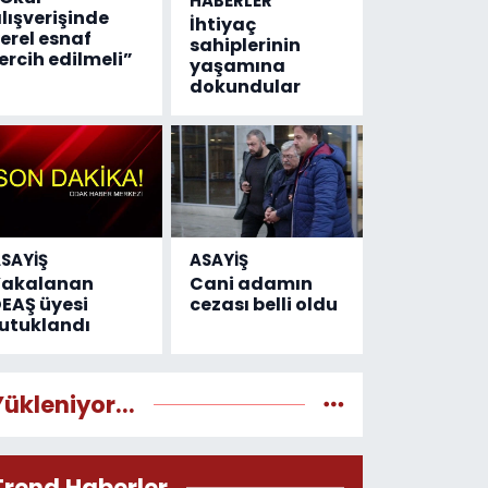
HABERLER
lışverişinde
İhtiyaç
erel esnaf
sahiplerinin
ercih edilmeli”
yaşamına
dokundular
SAYİŞ
ASAYİŞ
Yakalanan
Cani adamın
EAŞ üyesi
cezası belli oldu
utuklandı
Yükleniyor...
Trend Haberler