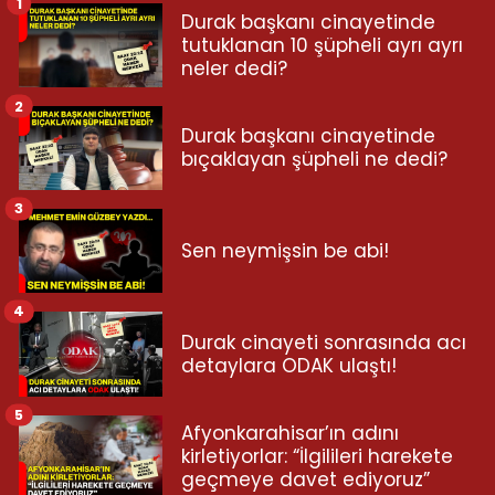
1
Durak başkanı cinayetinde
tutuklanan 10 şüpheli ayrı ayrı
neler dedi?
2
Durak başkanı cinayetinde
bıçaklayan şüpheli ne dedi?
3
Sen neymişsin be abi!
4
Durak cinayeti sonrasında acı
detaylara ODAK ulaştı!
5
Afyonkarahisar’ın adını
kirletiyorlar: “İlgilileri harekete
geçmeye davet ediyoruz”