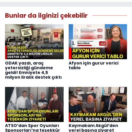
Bunlar da ilginizi çekebilir
ODAK yazdı, araç
Afyon için gurur verici
yetersizliği gündeme
tablo
geldi! Emniyete 4,5
milyon liralık destek çıktı
ATSO’dan Spor Oyunları
Kaymakam Akgül’den
Sponsorları’na teşekkür
yerel basına ziyaret