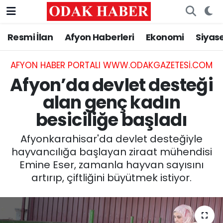
Resmi İlan
Afyon Haberleri
Ekonomi
Siyas
AFYONKARAHİSAR HABERLERİ
Nöbetçi Eczaneler
Resmi İlan
Hava Durumu
AFYON HABER PORTALI WWW.ODAKGAZETESI.COM
Afyon’da devlet desteği
ASAYİŞ
Trafik Durumu
alan genç kadın
besiciliğe başladı
GÜNCEL
Süper Lig Puan Durumu ve Fikstür
Afyonkarahisar'da devlet desteğiyle
SİYASET
Tüm Manşetler
hayvancılığa başlayan ziraat mühendisi
Emine Eser, zamanla hayvan sayısını
EĞİTİM
Son Dakika Haberleri
artırıp, çiftliğini büyütmek istiyor.
MAGAZİN
Haber Arşivi
SAĞLIK