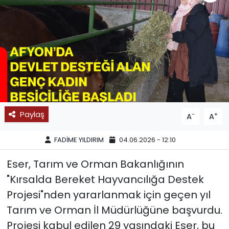
SPOR
11:11 MANŞET
Paylaş
-
+
A
A
FADİME YILDIRIM
04.06.2026 - 12:10
Eser, Tarım ve Orman Bakanlığının
"Kırsalda Bereket Hayvancılığa Destek
Projesi"nden yararlanmak için geçen yıl
Tarım ve Orman İl Müdürlüğüne başvurdu.
Projesi kabul edilen 29 yaşındaki Eser, bu