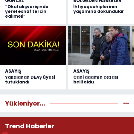
GÜNCEL
BÖLGEDEN HABERLER
“Okul alışverişinde
İhtiyaç sahiplerinin
yerel esnaf tercih
yaşamına dokundular
edilmeli”
ASAYİŞ
ASAYİŞ
Yakalanan DEAŞ üyesi
Cani adamın cezası
tutuklandı
belli oldu
Yükleniyor...
Trend Haberler