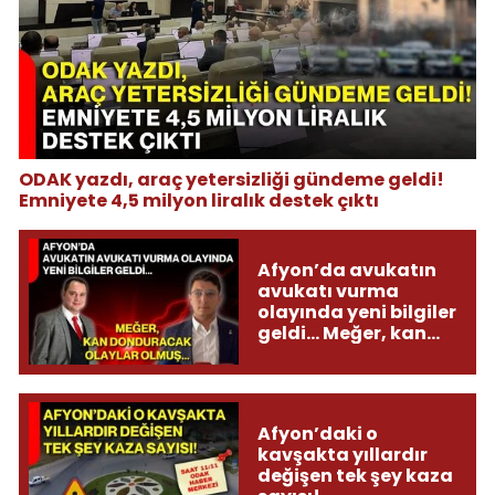
ODAK yazdı, araç yetersizliği gündeme geldi!
Emniyete 4,5 milyon liralık destek çıktı
Afyon’da avukatın
avukatı vurma
olayında yeni bilgiler
geldi... Meğer, kan
donduracak olaylar
olmuş...
Afyon’daki o
kavşakta yıllardır
değişen tek şey kaza