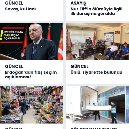
GÜNCEL
ASAYİŞ
Savaş, kutladı
Nur Elif’in ölümüyle ilgili
ilk duruşma görüldü
GÜNCEL
GÜNCEL
Erdoğan’dan flaş seçim
Ünlü, ziyarette bulundu
açıklaması!