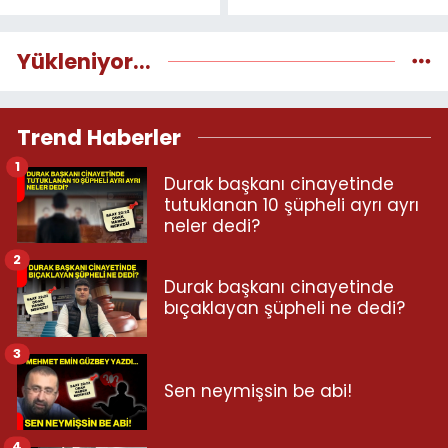
Yükleniyor...
Trend Haberler
1
Durak başkanı cinayetinde
tutuklanan 10 şüpheli ayrı ayrı
neler dedi?
2
Durak başkanı cinayetinde
bıçaklayan şüpheli ne dedi?
3
Sen neymişsin be abi!
4