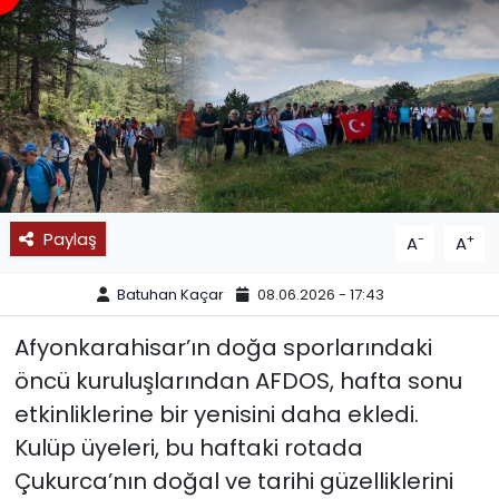
SPOR
11:11 MANŞET
Paylaş
-
+
A
A
Batuhan Kaçar
08.06.2026 - 17:43
Afyonkarahisar’ın doğa sporlarındaki
öncü kuruluşlarından AFDOS, hafta sonu
etkinliklerine bir yenisini daha ekledi.
Kulüp üyeleri, bu haftaki rotada
Çukurca’nın doğal ve tarihi güzelliklerini