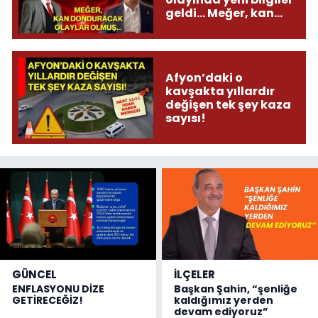
geldi... Meğer, kan
donduracak olaylar
olmuş...
Afyon’daki o
kavşakta yıllardır
değişen tek şey kaza
sayısı!
GÜNCEL
İLÇELER
ENFLASYONU DİZE
Başkan Şahin, “şenliğe
GETİRECEĞİZ!
kaldığımız yerden
devam ediyoruz”