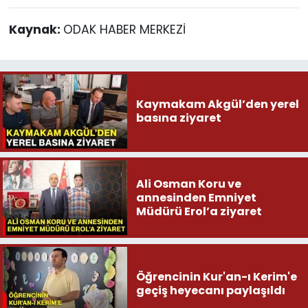
Kaynak:
ODAK HABER MERKEZİ
Kaymakam Akgül’den yerel
basına ziyaret
Ali Osman Koru ve
annesinden Emniyet
Müdürü Erol’a ziyaret
Öğrencinin Kur'an-ı Kerim'e
geçiş heyecanı paylaşıldı