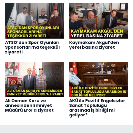
ATSO’dan Spor Oyunları
Kaymakam Akgül’den
Sponsorları’na teşekkür
yerel basına ziyaret
ziyareti
Ali Osman Koru ve
AKÜ ile Pozitif Engelsizler
annesinden Emniyet
Sanat Topluluğu
Müdürü Erol’a ziyaret
arasında iş birliği mi
geliyor?