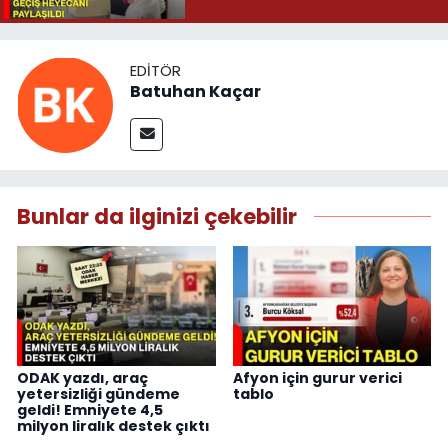
EDITÖR
Batuhan Kaçar
Bunlar da ilginizi çekebilir
ODAK yazdı, araç
Afyon için gurur verici
yetersizliği gündeme
tablo
geldi! Emniyete 4,5
milyon liralık destek çıktı