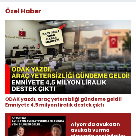
Özel Haber
ODAK yazdı, araç yetersizliği gündeme geldi!
Emniyete 4,5 milyon liralık destek çıktı
Afyon’da avukatın
avukatı vurma
olayında yeni bilgiler