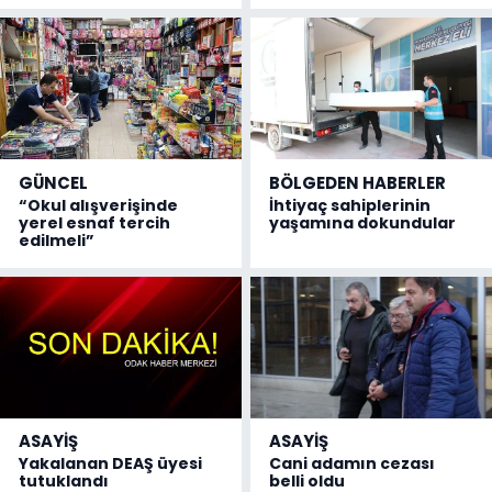
GÜNCEL
BÖLGEDEN HABERLER
“Okul alışverişinde
İhtiyaç sahiplerinin
yerel esnaf tercih
yaşamına dokundular
edilmeli”
ASAYİŞ
ASAYİŞ
Yakalanan DEAŞ üyesi
Cani adamın cezası
tutuklandı
belli oldu