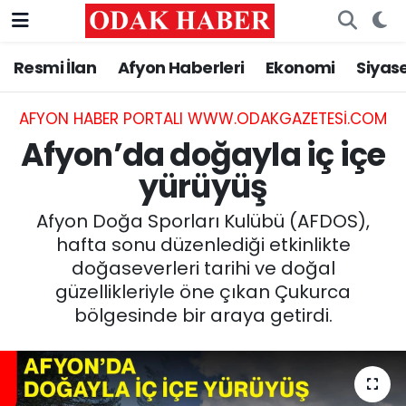
Resmi İlan
Afyon Haberleri
Ekonomi
Siyas
AFYONKARAHİSAR HABERLERİ
Nöbetçi Eczaneler
Resmi İlan
Hava Durumu
AFYON HABER PORTALI WWW.ODAKGAZETESI.COM
Afyon’da doğayla iç içe
ASAYİŞ
Trafik Durumu
yürüyüş
GÜNCEL
Süper Lig Puan Durumu ve Fikstür
Afyon Doğa Sporları Kulübü (AFDOS),
hafta sonu düzenlediği etkinlikte
SİYASET
Tüm Manşetler
doğaseverleri tarihi ve doğal
güzellikleriyle öne çıkan Çukurca
EĞİTİM
Son Dakika Haberleri
bölgesinde bir araya getirdi.
MAGAZİN
Haber Arşivi
SAĞLIK