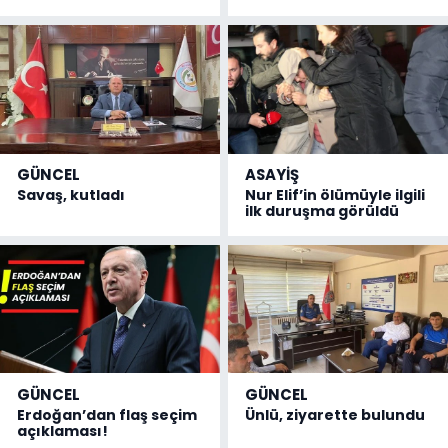
GÜNCEL
ASAYİŞ
Savaş, kutladı
Nur Elif’in ölümüyle ilgili
ilk duruşma görüldü
GÜNCEL
GÜNCEL
Erdoğan’dan flaş seçim
Ünlü, ziyarette bulundu
açıklaması!