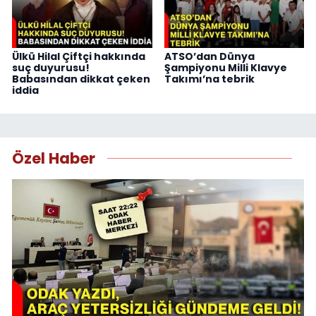
Ülkü Hilal Çiftçi hakkında
ATSO’dan Dünya
suç duyurusu!
Şampiyonu Milli Klavye
Babasından dikkat çeken
Takımı’na tebrik
iddia
Özel Haber