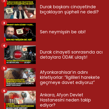
2
Durak başkanı cinayetinde
bıçaklayan şüpheli ne dedi?
3
Sen neymişsin be abi!
4
Durak cinayeti sonrasında acı
detaylara ODAK ulaştı!
5
Afyonkarahisar’ın adını
kirletiyorlar: “İlgilileri harekete
geçmeye davet ediyoruz”
6
Ankara, Afyon Devlet
Hastanesini neden takip
ediyor?