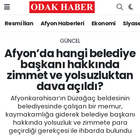
Resmi İlan
Afyon Haberleri
Ekonomi
Siyas
AFYONKARAHİSAR HABERLERİ
Nöbetçi Eczaneler
Resmi İlan
Hava Durumu
GÜNCEL
Afyon’da hangi belediye
ASAYİŞ
Trafik Durumu
başkanı hakkında
zimmet ve yolsuzluktan
GÜNCEL
Süper Lig Puan Durumu ve Fikstür
dava açıldı?
SİYASET
Tüm Manşetler
Afyonkarahisar’ın Düzağaç beldesinin
EĞİTİM
Son Dakika Haberleri
belediyesinde çalışan bir memur,
kaymakamlığa giderek belediye başkanı
MAGAZİN
Haber Arşivi
hakkında yolsuzluk ve zimmete para
geçirdiği gerekçesi ile ihbarda bulundu
SAĞLIK