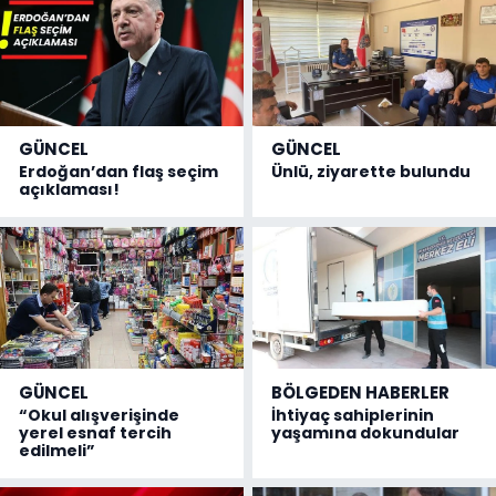
GÜNCEL
GÜNCEL
Erdoğan’dan flaş seçim
Ünlü, ziyarette bulundu
açıklaması!
GÜNCEL
BÖLGEDEN HABERLER
“Okul alışverişinde
İhtiyaç sahiplerinin
yerel esnaf tercih
yaşamına dokundular
edilmeli”