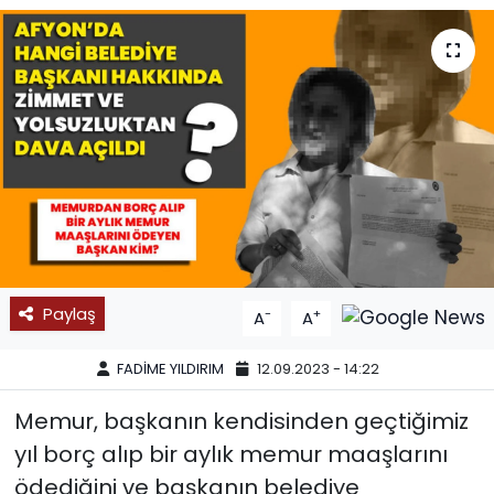
SPOR
11:11 MANŞET
Paylaş
-
+
A
A
FADİME YILDIRIM
12.09.2023 - 14:22
Memur, başkanın kendisinden geçtiğimiz
yıl borç alıp bir aylık memur maaşlarını
ödediğini ve başkanın belediye