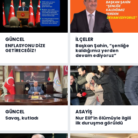
GÜNCEL
İLÇELER
ENFLASYONU DİZE
Başkan Şahin, “şenliğe
GETİRECEĞİZ!
kaldığımız yerden
devam ediyoruz”
GÜNCEL
ASAYİŞ
Savaş, kutladı
Nur Elif’in ölümüyle ilgili
ilk duruşma görüldü