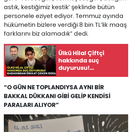
astık, kestiğimiz kestik’ şeklinde bütün
personele eziyet ediyor. Temmuz ayında
hükümetin bizlere verdiği 8 bin TL’lik maaş
farklarını biz alamadık” dedi.
Ülkü Hilal Çiftçi
hakkında suç
duyurusu!
Babasından dikkat
çeken iddia
“O GÜN NE TOPLANDIYSA AYNI BİR
BAKKAL DÜKKANI GİBİ GELİP KENDİSİ
PARALARI ALIYOR”