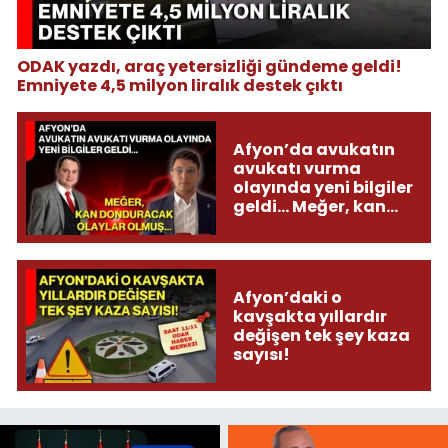
ODAK yazdı, araç yetersizliği gündeme geldi!
Emniyete 4,5 milyon liralık destek çıktı
Afyon’da avukatın
avukatı vurma
olayında yeni bilgiler
geldi... Meğer, kan
donduracak olaylar
olmuş...
Afyon’daki o
kavşakta yıllardır
değişen tek şey kaza
sayısı!