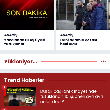
ASAYİŞ
ASAYİŞ
Yakalanan DEAŞ üyesi
Cani adamın cezası
tutuklandı
belli oldu
Yükleniyor...
Trend Haberler
1
Durak başkanı cinayetinde
tutuklanan 10 şüpheli ayrı ayrı
neler dedi?