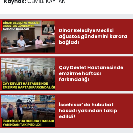
Kaynak:
CEMİLE KAYTAN
Dinar Belediye Meclisi
ağustos gündemini karara
bağladı
Çay Devlet Hastanesinde
emzirme haftası
farkındalığı
İscehisar’da hububat
hasadı yakından takip
edildi!