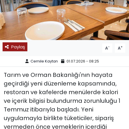
SPOR
11:11 MANŞET
Paylaş
-
+
A
A
Cemile Kaytan
01.07.2026 - 08:25
Tarım ve Orman Bakanlığı'nın hayata
geçirdiği yeni düzenleme kapsamında,
restoran ve kafelerde menülerde kalori
ve içerik bilgisi bulundurma zorunluluğu 1
Temmuz itibarıyla başladı. Yeni
uygulamayla birlikte tüketiciler, sipariş
vermeden önce yemeklerin içerdiği