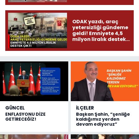
ODAK yazdı, araç
yetersizliği gündeme
geldi! Emniyete 4,5
milyon liralık destek
çıktı
GÜNCEL
İLÇELER
ENFLASYONU DİZE
Başkan Şahin, “şenliğe
GETİRECEĞİZ!
kaldığımız yerden
devam ediyoruz”