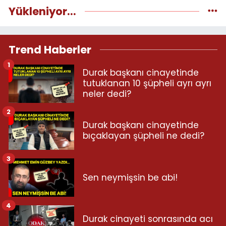
Yükleniyor...
Trend Haberler
1
Durak başkanı cinayetinde
tutuklanan 10 şüpheli ayrı ayrı
neler dedi?
2
Durak başkanı cinayetinde
bıçaklayan şüpheli ne dedi?
3
Sen neymişsin be abi!
4
Durak cinayeti sonrasında acı