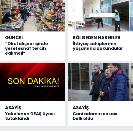
GÜNCEL
BÖLGEDEN HABERLER
“Okul alışverişinde
İhtiyaç sahiplerinin
yerel esnaf tercih
yaşamına dokundular
edilmeli”
ASAYİŞ
ASAYİŞ
Yakalanan DEAŞ üyesi
Cani adamın cezası
tutuklandı
belli oldu