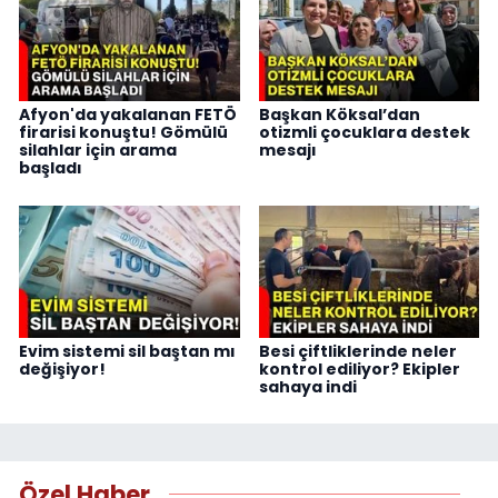
Afyon'da yakalanan FETÖ
Başkan Köksal’dan
firarisi konuştu! Gömülü
otizmli çocuklara destek
silahlar için arama
mesajı
başladı
Evim sistemi sil baştan mı
Besi çiftliklerinde neler
değişiyor!
kontrol ediliyor? Ekipler
sahaya indi
Özel Haber