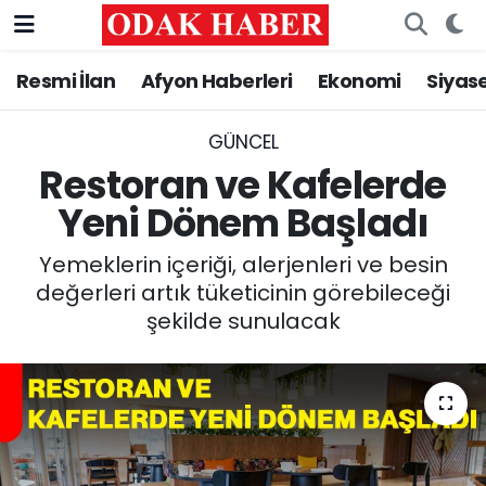
Resmi İlan
Afyon Haberleri
Ekonomi
Siyas
AFYONKARAHİSAR HABERLERİ
Nöbetçi Eczaneler
Resmi İlan
Hava Durumu
GÜNCEL
Restoran ve Kafelerde
ASAYİŞ
Trafik Durumu
Yeni Dönem Başladı
GÜNCEL
Süper Lig Puan Durumu ve Fikstür
Yemeklerin içeriği, alerjenleri ve besin
değerleri artık tüketicinin görebileceği
SİYASET
Tüm Manşetler
şekilde sunulacak
EĞİTİM
Son Dakika Haberleri
MAGAZİN
Haber Arşivi
SAĞLIK