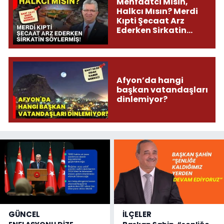
Menfaatci Misin,
Halkcı Mısın? Merdi
Kıpti Şecaat Arz
Ederken Sirkatin
Söylermiş!
Afyon’da hangi
başkan vatandaşları
dinlemiyor?
GÜNCEL
İLÇELER