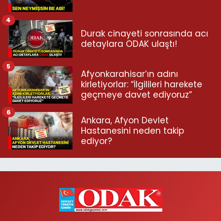
4
Durak cinayeti sonrasında acı
detaylara ODAK ulaştı!
5
Afyonkarahisar’ın adını
kirletiyorlar: “İlgilileri harekete
geçmeye davet ediyoruz”
6
Ankara, Afyon Devlet
Hastanesini neden takip
ediyor?