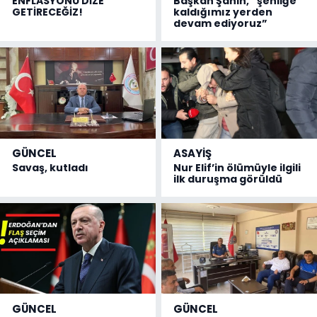
ENFLASYONU DİZE
Başkan Şahin, “şenliğe
GETİRECEĞİZ!
kaldığımız yerden
devam ediyoruz”
GÜNCEL
ASAYİŞ
Savaş, kutladı
Nur Elif’in ölümüyle ilgili
ilk duruşma görüldü
GÜNCEL
GÜNCEL