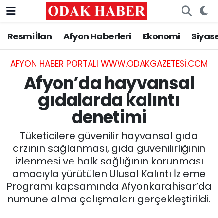
Resmi İlan
Afyon Haberleri
Ekonomi
Siyas
AFYONKARAHİSAR HABERLERİ
Nöbetçi Eczaneler
Resmi İlan
Hava Durumu
AFYON HABER PORTALI WWW.ODAKGAZETESI.COM
Afyon’da hayvansal
ASAYİŞ
Trafik Durumu
gıdalarda kalıntı
denetimi
GÜNCEL
Süper Lig Puan Durumu ve Fikstür
Tüketicilere güvenilir hayvansal gıda
SİYASET
Tüm Manşetler
arzının sağlanması, gıda güvenilirliğinin
izlenmesi ve halk sağlığının korunması
EĞİTİM
Son Dakika Haberleri
amacıyla yürütülen Ulusal Kalıntı İzleme
Programı kapsamında Afyonkarahisar’da
MAGAZİN
Haber Arşivi
numune alma çalışmaları gerçekleştirildi.
SAĞLIK