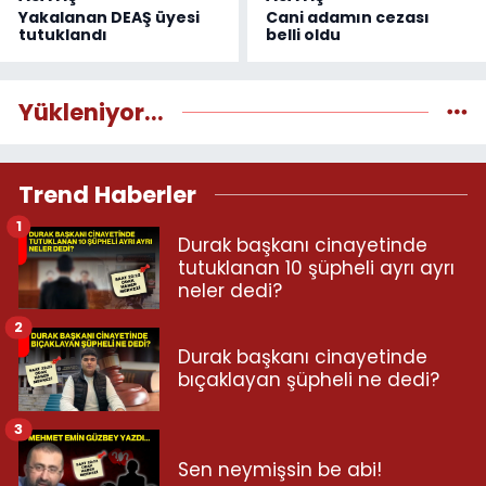
Yakalanan DEAŞ üyesi
Cani adamın cezası
tutuklandı
belli oldu
Yükleniyor...
Trend Haberler
1
Durak başkanı cinayetinde
tutuklanan 10 şüpheli ayrı ayrı
neler dedi?
2
Durak başkanı cinayetinde
bıçaklayan şüpheli ne dedi?
3
Sen neymişsin be abi!