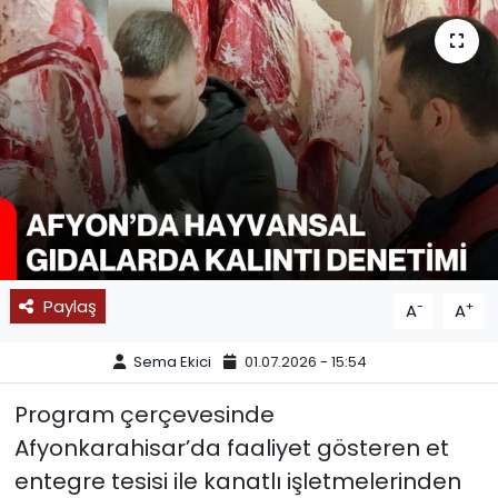
SPOR
11:11 MANŞET
Paylaş
-
+
A
A
Sema Ekici
01.07.2026 - 15:54
Program çerçevesinde
Afyonkarahisar’da faaliyet gösteren et
entegre tesisi ile kanatlı işletmelerinden