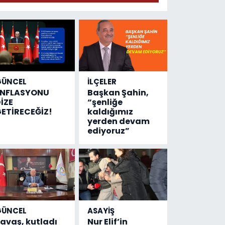
geldi!
Emniyete
4,5 milyon
liralık
destek
çıktı
GÜNCEL
İLÇELER
ENFLASYONU
Başkan Şahin,
İZE
“şenliğe
ETİRECEĞİZ!
kaldığımız
yerden devam
ediyoruz”
GÜNCEL
ASAYİŞ
avaş, kutladı
Nur Elif’in