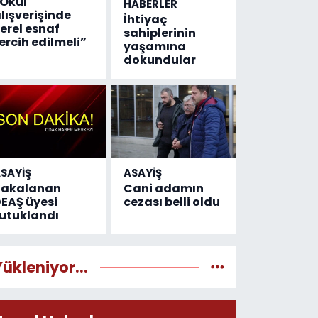
Okul
HABERLER
lışverişinde
İhtiyaç
erel esnaf
sahiplerinin
ercih edilmeli”
yaşamına
dokundular
SAYİŞ
ASAYİŞ
Yakalanan
Cani adamın
EAŞ üyesi
cezası belli oldu
utuklandı
Yükleniyor...