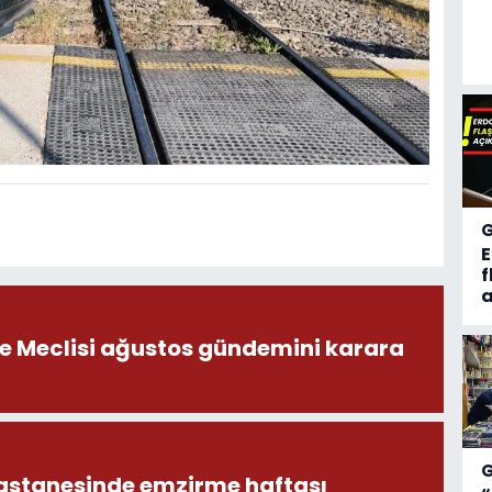
f
a
ye Meclisi ağustos gündemini karara
astanesinde emzirme haftası