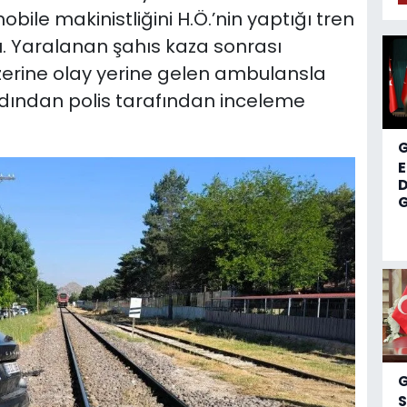
bile makinistliğini H.Ö.’nin yaptığı tren
. Yaralanan şahıs kaza sonrası
zerine olay yerine gelen ambulansla
rdından polis tarafından inceleme
D
G
S