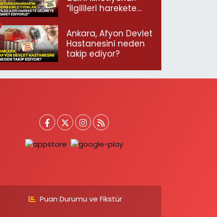
“İlgilileri harekete
geçmeye davet
ediyoruz”
Ankara, Afyon Devlet
Hastanesini neden
takip ediyor?
Puan Durumu ve Fikstür