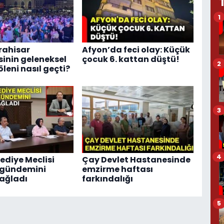
1
rahisar
Afyon’da feci olay: Küçük
sinin geleneksel
çocuk 6. kattan düştü!
2
leni nasıl geçti?
3
4
ediye Meclisi
Çay Devlet Hastanesinde
 gündemini
emzirme haftası
ağladı
farkındalığı
5