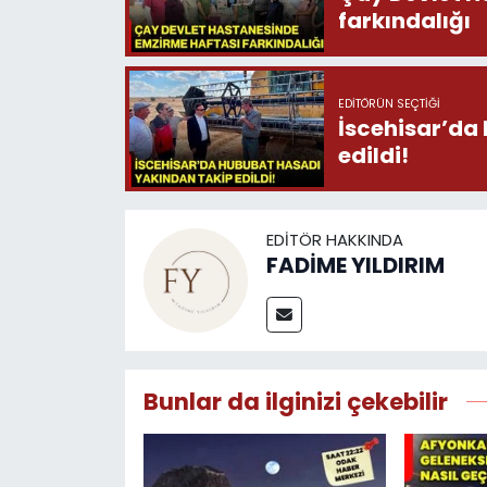
farkındalığı
EDITÖRÜN SEÇTIĞI
İscehisar’da
edildi!
EDITÖR HAKKINDA
FADİME YILDIRIM
Bunlar da ilginizi çekebilir