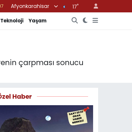
Afyonkarahisar
°
18
17
32
Teknoloji
Yaşam
38
03
14
87
renin çarpması sonucu
Özel Haber