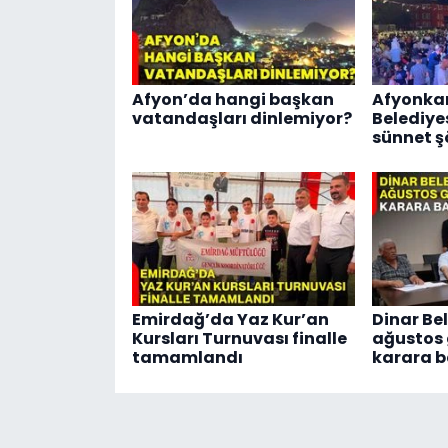
Afyon’da hangi başkan
Afyonka
vatandaşları dinlemiyor?
Belediye
sünnet şö
Emirdağ’da Yaz Kur’an
Dinar Bel
Kursları Turnuvası finalle
ağustos
tamamlandı
karara b