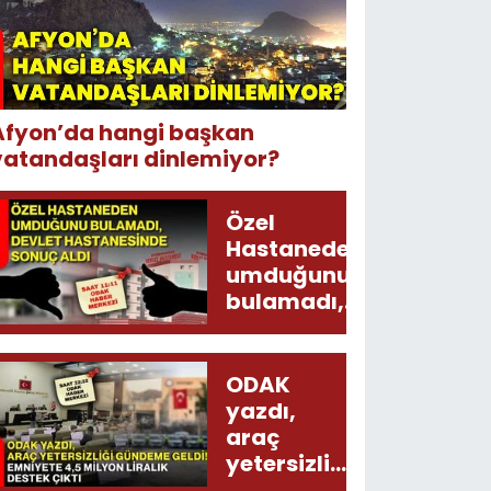
Afyon’da hangi başkan
vatandaşları dinlemiyor?
Özel
Hastaneden
umduğunu
bulamadı,
Devlet
Hastanesinde
sonuç aldı
ODAK
yazdı,
araç
yetersizliği
gündeme