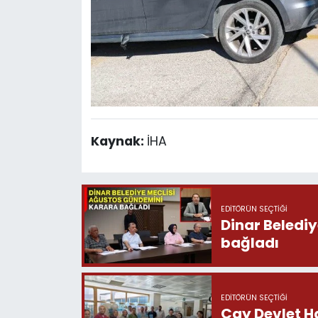
Kaynak:
İHA
EDITÖRÜN SEÇTIĞI
Dinar Beledi
bağladı
EDITÖRÜN SEÇTIĞI
Çay Devlet H