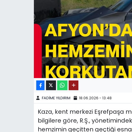
SPOR
11:11 MANŞET
FADİME YILDIRIM
18.06.2026 - 13:48
Kaza, kent merkezi Eşrefpaşa m
bilgilere göre, R.Ş., yönetiminde
hemzimin geçitten geçtiği esn