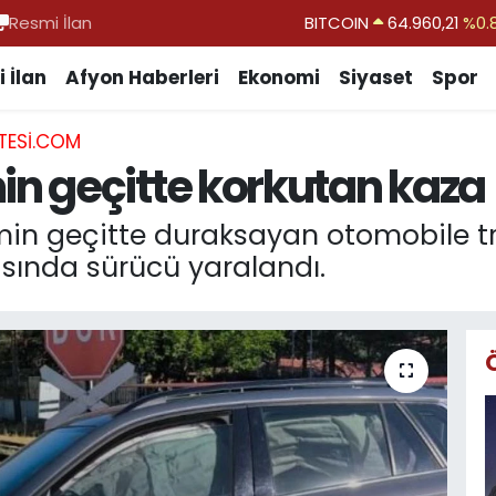
Resmi İlan
DOLAR
47,7436
%0.
EURO
55,2510
%0.
 İlan
Afyon Haberleri
Ekonomi
Siyaset
Spor
STERLİN
64,4811
%0.
TESI.COM
GRAM ALTIN
6660.55
%0.
n geçitte korkutan kaza
BİST100
13.779
%-
BITCOIN
64.960,21
%0.
in geçitte duraksayan otomobile t
sında sürücü yaralandı.