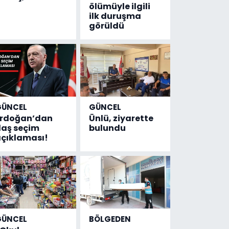
ölümüyle ilgili
ilk duruşma
görüldü
GÜNCEL
GÜNCEL
Erdoğan’dan
Ünlü, ziyarette
laş seçim
bulundu
çıklaması!
GÜNCEL
BÖLGEDEN