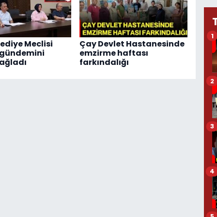
1
ediye Meclisi
Çay Devlet Hastanesinde
 gündemini
emzirme haftası
ağladı
farkındalığı
2
3
4
5