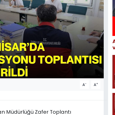
-
+
A
A
an Müdürlüğü Zafer Toplantı