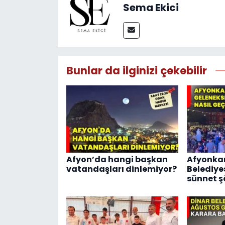
Sema Ekici
Bunlar da ilginizi çekebilir
Afyon’da hangi başkan
Afyonka
vatandaşları dinlemiyor?
Belediye
sünnet şö