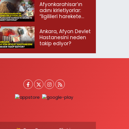
Afyonkarahisar’ın
adını kirletiyorlar:
“İlgilileri harekete
geçmeye davet
ediyoruz”
Ankara, Afyon Devlet
Hastanesini neden
takip ediyor?