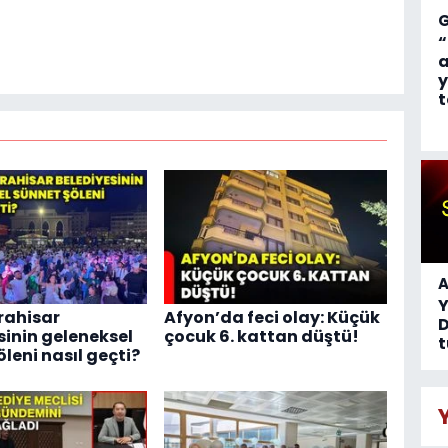
“
a
y
t
A
rahisar
Afyon’da feci olay: Küçük
D
sinin geleneksel
çocuk 6. kattan düştü!
t
leni nasıl geçti?