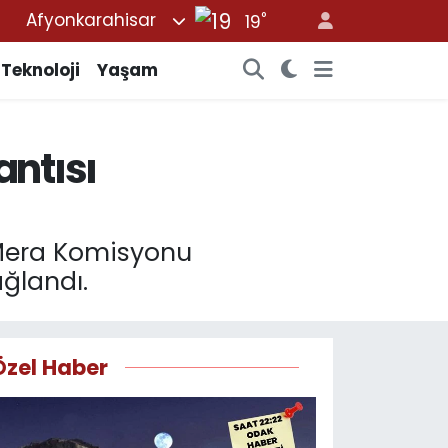
°
Afyonkarahisar
19
8
2
Teknoloji
Yaşam
8
9
antısı
4
7
 Mera Komisyonu
ağlandı.
Özel Haber