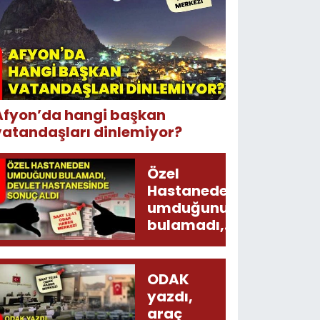
Afyon’da hangi başkan
vatandaşları dinlemiyor?
Özel
Hastaneden
umduğunu
bulamadı,
Devlet
Hastanesinde
sonuç aldı
ODAK
yazdı,
araç