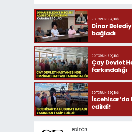
EDITÖRÜN SEÇTIĞI
Dinar Beledi
bağladı
EDITÖRÜN SEÇTIĞI
Çay Devlet H
farkındalığı
EDITÖRÜN SEÇTIĞI
İscehisar’da
edildi!
EDITÖR