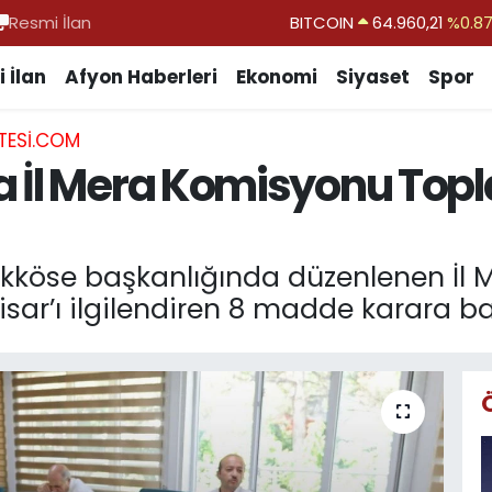
Resmi İlan
DOLAR
47,7436
%0.1
EURO
55,2510
%0.3
 İlan
Afyon Haberleri
Ekonomi
Siyaset
Spor
STERLİN
64,4811
%0.3
TESI.COM
GRAM ALTIN
6648.99
%2.5
 İl Mera Komisyonu Topl
BİST100
13.779
%-1
BITCOIN
64.960,21
%0.8
ükköse başkanlığında düzenlenen İl
isar’ı ilgilendiren 8 madde karara b