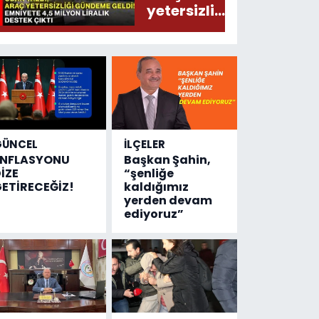
yetersizliği
gündeme
geldi!
Emniyete
4,5 milyon
liralık
destek
çıktı
GÜNCEL
İLÇELER
ENFLASYONU
Başkan Şahin,
İZE
“şenliğe
ETİRECEĞİZ!
kaldığımız
yerden devam
ediyoruz”