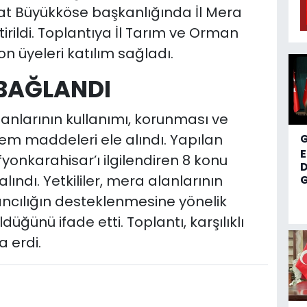
rat Büyükköse başkanlığında İl Mera
rildi. Toplantıya İl Tarım ve Orman
n üyeleri katılım sağladı.
BAĞLANDI
lanlarının kullanımı, korunması ve
dem maddeleri ele alındı. Yapılan
onkarahisar’ı ilgilendiren 8 konu
D
ındı. Yetkililer, mera alanlarının
G
ancılığın desteklenmesine yönelik
düğünü ifade etti. Toplantı, karşılıklı
a erdi.