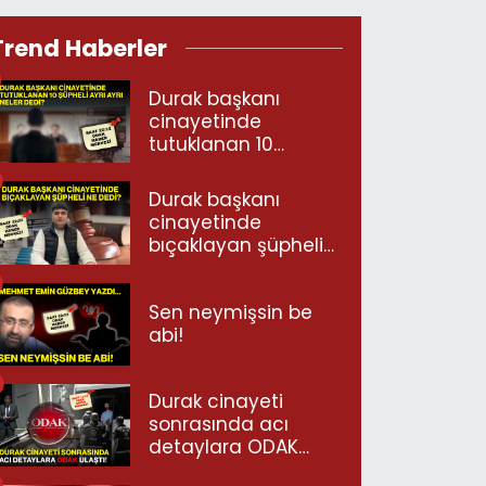
Trend Haberler
Durak başkanı
cinayetinde
tutuklanan 10
şüpheli ayrı ayrı
neler dedi?
Durak başkanı
cinayetinde
bıçaklayan şüpheli
ne dedi?
Sen neymişsin be
abi!
Durak cinayeti
sonrasında acı
detaylara ODAK
ulaştı!