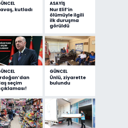
GÜNCEL
ASAYİŞ
avaş, kutladı
Nur Elif’in
ölümüyle ilgili
ilk duruşma
görüldü
GÜNCEL
GÜNCEL
Erdoğan’dan
Ünlü, ziyarette
laş seçim
bulundu
çıklaması!