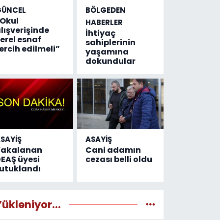
GÜNCEL
BÖLGEDEN
Okul
HABERLER
lışverişinde
İhtiyaç
erel esnaf
sahiplerinin
ercih edilmeli”
yaşamına
dokundular
SAYİŞ
ASAYİŞ
Yakalanan
Cani adamın
EAŞ üyesi
cezası belli oldu
utuklandı
Yükleniyor...