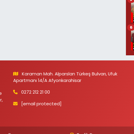
6
Karaman Mah. Alparslan Türkeş Bulvarı, Ufuk
Apartmanı 14/A Afyonkarahisar
0272 212 21 00
e
r,
[email protected]