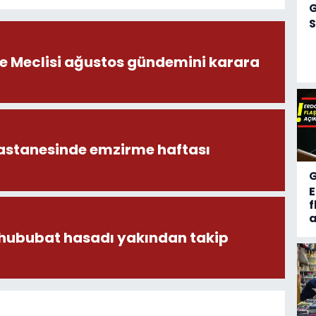
S
ye Meclisi ağustos gündemini karara
astanesinde emzirme haftası
f
a
 hububat hasadı yakından takip