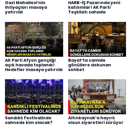
Gazi Mahallesi’nin
HARB-İŞ Pazarında yeni
ihtiyaçları masaya
katılımlar! AK Parti
yatırıldı
Teşkilatı sahada
AK Parti Afyon gençliği
Bayat’ta camide
açık havada toplandı!
gönüllere dokunan
Hedefler masaya yatırıldı
sohbet
Sandıklı Festivalinde
Altınkaynak’a hayırlı
sahnede kim olacak?
olsun ziyaretleri sürüyor