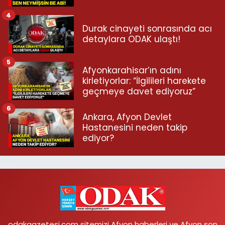
4
Durak cinayeti sonrasında acı
detaylara ODAK ulaştı!
5
Afyonkarahisar’ın adını
kirletiyorlar: “İlgilileri harekete
geçmeye davet ediyoruz”
6
Ankara, Afyon Devlet
Hastanesini neden takip
ediyor?
odakgazetesi.com sitemizi Afyon haberleri ve Afyon son