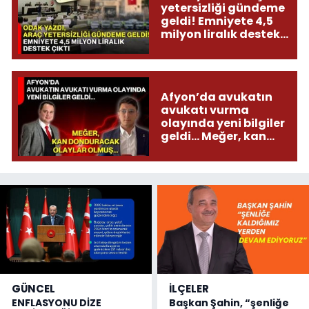
yetersizliği gündeme
geldi! Emniyete 4,5
milyon liralık destek
çıktı
Afyon’da avukatın
avukatı vurma
olayında yeni bilgiler
geldi... Meğer, kan
donduracak olaylar
olmuş...
GÜNCEL
İLÇELER
ENFLASYONU DİZE
Başkan Şahin, “şenliğe