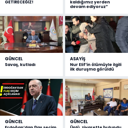
GETİRECEĞİZ!
kaldığımız yerden
devam ediyoruz”
GÜNCEL
ASAYİŞ
Savaş, kutladı
Nur Elif’in ölümüyle ilgili
ilk duruşma görüldü
GÜNCEL
GÜNCEL
Erdoğan’dan flaş seçim
Ünlü, ziyarette bulundu