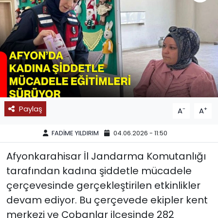
SPOR
11:11 MANŞET
Paylaş
-
+
A
A
FADİME YILDIRIM
04.06.2026 - 11:50
Afyonkarahisar İl Jandarma Komutanlığı
tarafından kadına şiddetle mücadele
çerçevesinde gerçekleştirilen etkinlikler
devam ediyor. Bu çerçevede ekipler kent
merkezi ve Çobanlar ilçesinde 282