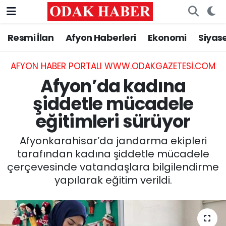
Resmi İlan
Afyon Haberleri
Ekonomi
Siyas
AFYONKARAHİSAR HABERLERİ
Nöbetçi Eczaneler
Resmi İlan
Hava Durumu
AFYON HABER PORTALI WWW.ODAKGAZETESI.COM
Afyon’da kadına
ASAYİŞ
Trafik Durumu
şiddetle mücadele
eğitimleri sürüyor
GÜNCEL
Süper Lig Puan Durumu ve Fikstür
Afyonkarahisar’da jandarma ekipleri
SİYASET
Tüm Manşetler
tarafından kadına şiddetle mücadele
çerçevesinde vatandaşlara bilgilendirme
EĞİTİM
Son Dakika Haberleri
yapılarak eğitim verildi.
MAGAZİN
Haber Arşivi
SAĞLIK