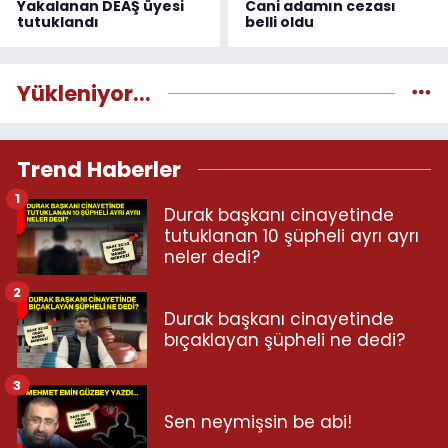
Yakalanan DEAŞ üyesi
Cani adamın cezası
tutuklandı
belli oldu
Yükleniyor...
Trend Haberler
1
Durak başkanı cinayetinde
tutuklanan 10 şüpheli ayrı ayrı
neler dedi?
2
Durak başkanı cinayetinde
bıçaklayan şüpheli ne dedi?
3
Sen neymişsin be abi!