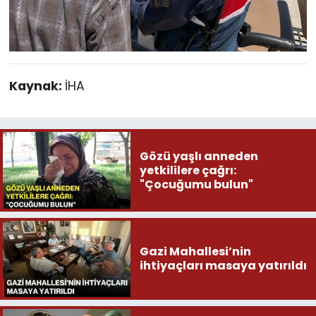
Kaynak:
İHA
Gözü yaşlı anneden
yetkililere çağrı:
"Çocuğumu bulun"
Gazi Mahallesi’nin
ihtiyaçları masaya yatırıldı