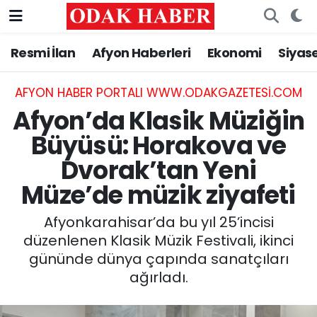
Resmi İlan
Afyon Haberleri
Ekonomi
Siyas
AFYONKARAHİSAR HABERLERİ
Nöbetçi Eczaneler
Resmi İlan
Hava Durumu
AFYON HABER PORTALI WWW.ODAKGAZETESI.COM
Afyon’da Klasik Müziğin
ASAYİŞ
Trafik Durumu
Büyüsü: Horakova ve
Dvorak’tan Yeni
GÜNCEL
Süper Lig Puan Durumu ve Fikstür
Müze’de müzik ziyafeti
SİYASET
Tüm Manşetler
Afyonkarahisar’da bu yıl 25’incisi
EĞİTİM
Son Dakika Haberleri
düzenlenen Klasik Müzik Festivali, ikinci
gününde dünya çapında sanatçıları
MAGAZİN
Haber Arşivi
ağırladı.
SAĞLIK