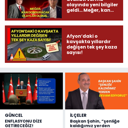
olayında yeni bilgiler
geldi... Meğer, kan
donduracak olaylar
olmuş...
Afyon’daki o
kavşakta yıllardır
değişen tek şey kaza
sayısı!
GÜNCEL
İLÇELER
ENFLASYONU DİZE
Başkan Şahin, “şenliğe
GETİRECEĞİZ!
kaldığımız yerden