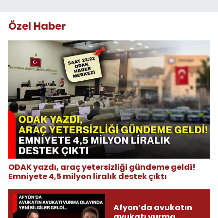
Özel Haber
ODAK yazdı, araç yetersizliği gündeme geldi!
Emniyete 4,5 milyon liralık destek çıktı
Afyon’da avukatın
avukatı vurma