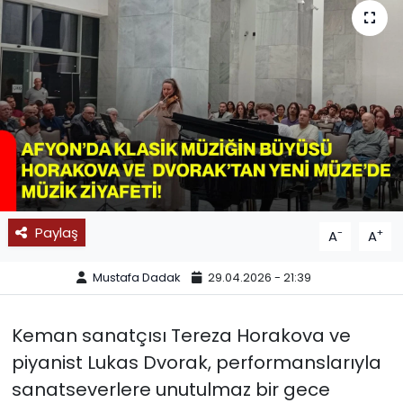
SPOR
11:11 MANŞET
Paylaş
-
+
A
A
Mustafa Dadak
29.04.2026 - 21:39
Keman sanatçısı Tereza Horakova ve
piyanist Lukas Dvorak, performanslarıyla
sanatseverlere unutulmaz bir gece