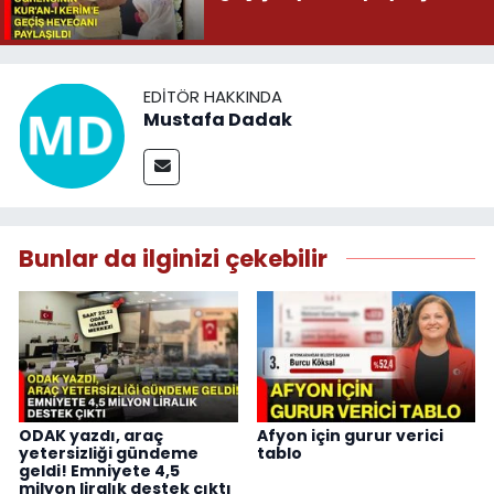
EDITÖR HAKKINDA
Mustafa Dadak
Bunlar da ilginizi çekebilir
ODAK yazdı, araç
Afyon için gurur verici
yetersizliği gündeme
tablo
geldi! Emniyete 4,5
milyon liralık destek çıktı