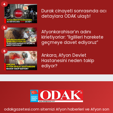
4
Durak cinayeti sonrasında acı
detaylara ODAK ulaştı!
5
Afyonkarahisar’ın adını
kirletiyorlar: “İlgilileri harekete
geçmeye davet ediyoruz”
6
Ankara, Afyon Devlet
Hastanesini neden takip
ediyor?
odakgazetesi.com sitemizi Afyon haberleri ve Afyon son