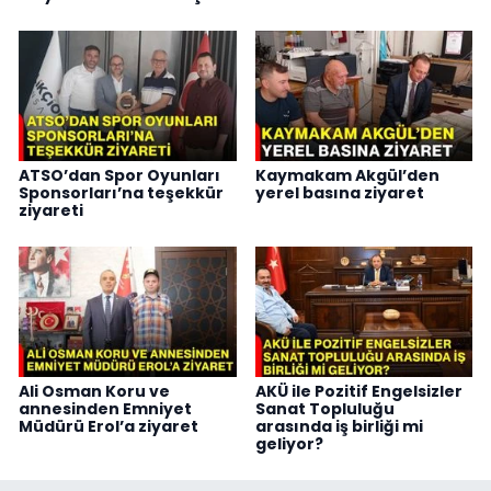
ATSO’dan Spor Oyunları
Kaymakam Akgül’den
Sponsorları’na teşekkür
yerel basına ziyaret
ziyareti
Ali Osman Koru ve
AKÜ ile Pozitif Engelsizler
annesinden Emniyet
Sanat Topluluğu
Müdürü Erol’a ziyaret
arasında iş birliği mi
geliyor?