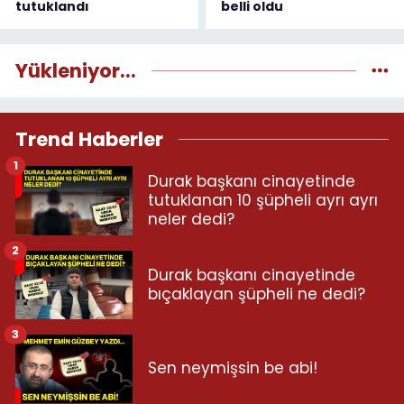
tutuklandı
belli oldu
Yükleniyor...
Trend Haberler
1
Durak başkanı cinayetinde
tutuklanan 10 şüpheli ayrı ayrı
neler dedi?
2
Durak başkanı cinayetinde
bıçaklayan şüpheli ne dedi?
3
Sen neymişsin be abi!