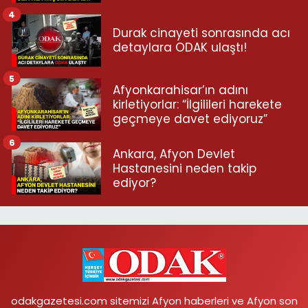
4
Durak cinayeti sonrasında acı
detaylara ODAK ulaştı!
5
Afyonkarahisar’ın adını
kirletiyorlar: “İlgilileri harekete
geçmeye davet ediyoruz”
6
Ankara, Afyon Devlet
Hastanesini neden takip
ediyor?
odakgazetesi.com sitemizi Afyon haberleri ve Afyon son