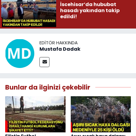
İscehisar’da hububat
hasadı yakından takip
edildi!
EDITÖR HAKKINDA
Mustafa Dadak
Bunlar da ilginizi çekebilir
Filistin Futbol
Aşırı sıcak hava dalgası