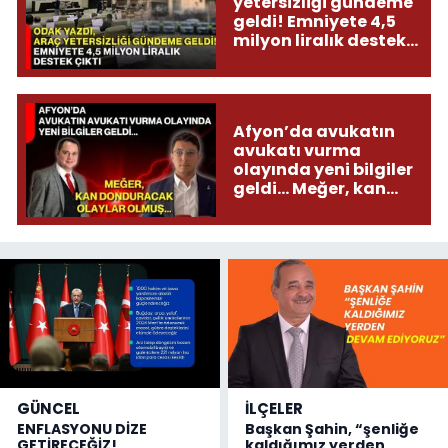
yetersizliği gündeme
geldi! Emniyete 4,5
milyon liralık destek
çıktı
Afyon’da avukatın
avukatı vurma
olayında yeni bilgiler
geldi... Meğer, kan
donduracak olaylar
olmuş...
GÜNCEL
İLÇELER
ENFLASYONU DİZE
Başkan Şahin, “şenliğe
GETİRECEĞİZ!
kaldığımız yerden