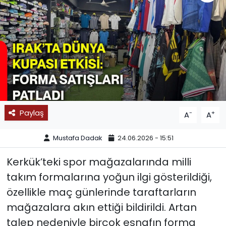
SPOR
11:11 MANŞET
Paylaş
-
+
A
A
Mustafa Dadak
24.06.2026 - 15:51
Kerkük’teki spor mağazalarında milli
takım formalarına yoğun ilgi gösterildiği,
özellikle maç günlerinde taraftarların
mağazalara akın ettiği bildirildi. Artan
talep nedeniyle birçok esnafın forma