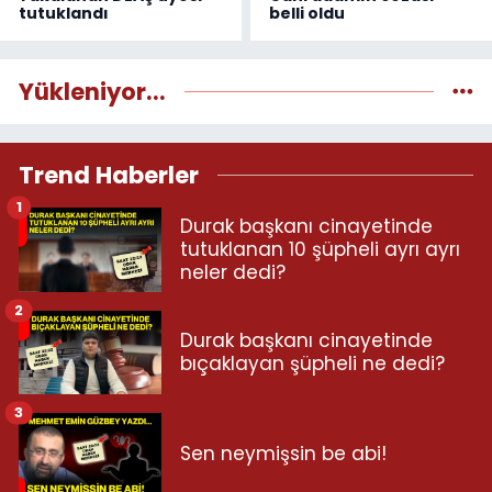
tutuklandı
belli oldu
Yükleniyor...
Trend Haberler
1
Durak başkanı cinayetinde
tutuklanan 10 şüpheli ayrı ayrı
neler dedi?
2
Durak başkanı cinayetinde
bıçaklayan şüpheli ne dedi?
3
Sen neymişsin be abi!