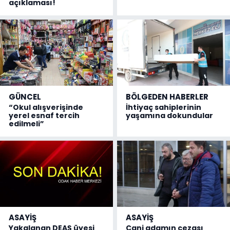
açıklaması!
GÜNCEL
BÖLGEDEN HABERLER
“Okul alışverişinde
İhtiyaç sahiplerinin
yerel esnaf tercih
yaşamına dokundular
edilmeli”
ASAYİŞ
ASAYİŞ
Yakalanan DEAŞ üyesi
Cani adamın cezası