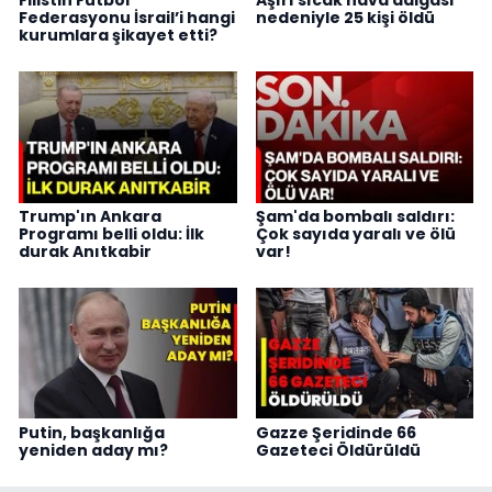
Federasyonu İsrail’i hangi
nedeniyle 25 kişi öldü
kurumlara şikayet etti?
Trump'ın Ankara
Şam'da bombalı saldırı:
Programı belli oldu: İlk
Çok sayıda yaralı ve ölü
durak Anıtkabir
var!
Putin, başkanlığa
Gazze Şeridinde 66
yeniden aday mı?
Gazeteci Öldürüldü