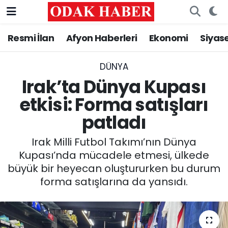
Resmi İlan
Afyon Haberleri
Ekonomi
Siyas
AFYONKARAHİSAR HABERLERİ
Nöbetçi Eczaneler
Resmi İlan
Hava Durumu
DÜNYA
Irak’ta Dünya Kupası
ASAYİŞ
Trafik Durumu
etkisi: Forma satışları
patladı
GÜNCEL
Süper Lig Puan Durumu ve Fikstür
Irak Milli Futbol Takımı’nın Dünya
SİYASET
Tüm Manşetler
Kupası’nda mücadele etmesi, ülkede
büyük bir heyecan oluştururken bu durum
EĞİTİM
Son Dakika Haberleri
forma satışlarına da yansıdı.
MAGAZİN
Haber Arşivi
SAĞLIK