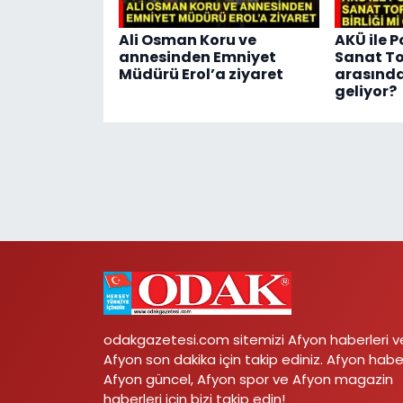
Ali Osman Koru ve
AKÜ ile P
annesinden Emniyet
Sanat T
Müdürü Erol’a ziyaret
arasında 
geliyor?
odakgazetesi.com sitemizi Afyon haberleri v
Afyon son dakika için takip ediniz. Afyon habe
Afyon güncel, Afyon spor ve Afyon magazin
haberleri için bizi takip edin!