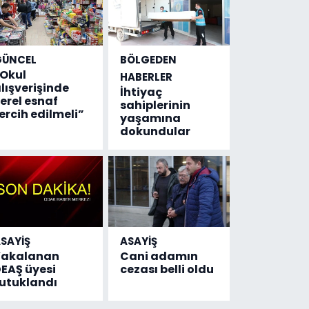
GÜNCEL
BÖLGEDEN
Okul
HABERLER
lışverişinde
İhtiyaç
erel esnaf
sahiplerinin
ercih edilmeli”
yaşamına
dokundular
SAYİŞ
ASAYİŞ
Yakalanan
Cani adamın
EAŞ üyesi
cezası belli oldu
utuklandı