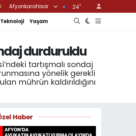
Afyonkarahisar
°
6
24
2
Teknoloji
Yaşam
2
2
sondaj durduruldu
0
6
i’ndeki tartışmalı sondaj
korunmasına yönelik gerekli
ulan mührün kaldırıldığını
Özel Haber