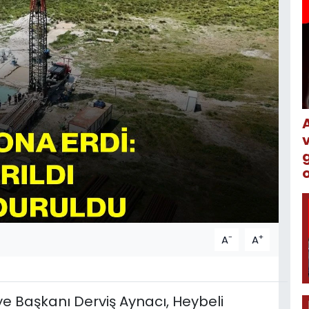
o
-
+
A
A
e Başkanı Derviş Aynacı, Heybeli