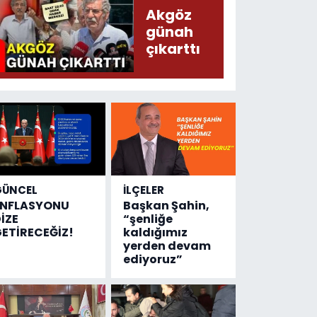
kaza
Akgöz
sayısı!
günah
çıkarttı
GÜNCEL
İLÇELER
ENFLASYONU
Başkan Şahin,
İZE
“şenliğe
ETİRECEĞİZ!
kaldığımız
yerden devam
ediyoruz”