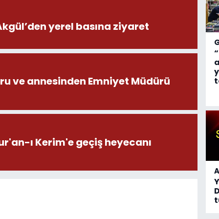
ül’den yerel basına ziyaret
“
a
y
ru ve annesinden Emniyet Müdürü
t
ur'an-ı Kerim'e geçiş heyecanı
A
D
t