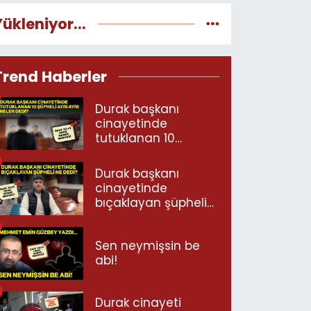
Yükleniyor...
Trend Haberler
Durak başkanı
cinayetinde
tutuklanan 10
şüpheli ayrı ayrı
neler dedi?
Durak başkanı
cinayetinde
bıçaklayan şüpheli
ne dedi?
Sen neymişsin be
abi!
Durak cinayeti