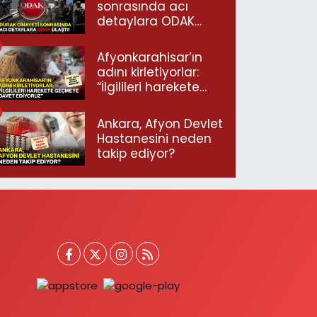
sonrasında acı
detaylara ODAK
ulaştı!
Afyonkarahisar’ın
adını kirletiyorlar:
“İlgilileri harekete
geçmeye davet
ediyoruz”
Ankara, Afyon Devlet
Hastanesini neden
takip ediyor?