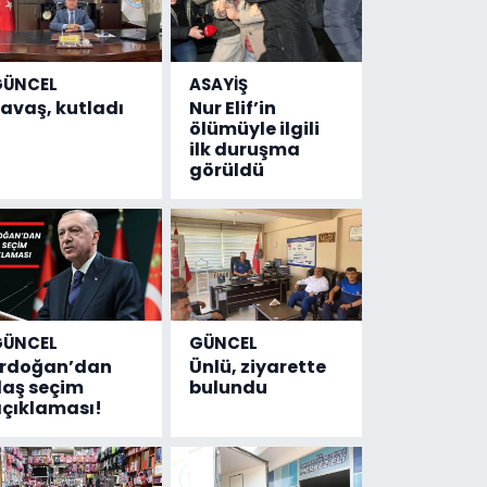
GÜNCEL
ASAYİŞ
avaş, kutladı
Nur Elif’in
ölümüyle ilgili
ilk duruşma
görüldü
GÜNCEL
GÜNCEL
Erdoğan’dan
Ünlü, ziyarette
laş seçim
bulundu
çıklaması!