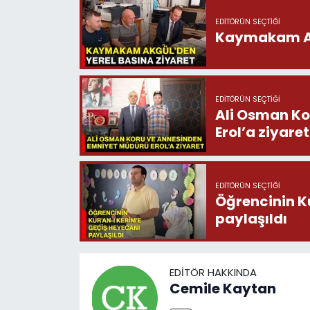
EDITÖRÜN SEÇTIĞI
Kaymakam Akg
EDITÖRÜN SEÇTIĞI
Ali Osman Ko
Erol’a ziyaret
EDITÖRÜN SEÇTIĞI
Öğrencinin K
paylaşıldı
EDITÖR HAKKINDA
Cemile Kaytan