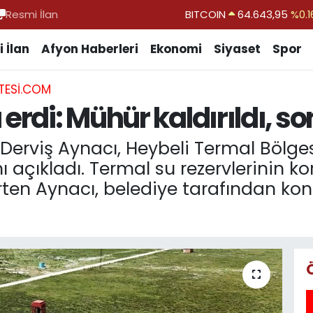
Resmi İlan
DOLAR
47,6006
%0.0
EURO
55,0250
%0.0
 İlan
Afyon Haberleri
Ekonomi
Siyaset
Spor
STERLİN
64,2398
%0.
TESI.COM
GRAM ALTIN
6500.87
%0.1
 erdi: Mühür kaldırıldı, 
BİST100
13.799
%7
BITCOIN
64.643,95
%0.1
Derviş Aynacı, Heybeli Termal Bölges
ını açıkladı. Termal su rezervlerinin 
irten Aynacı, belediye tarafından kon