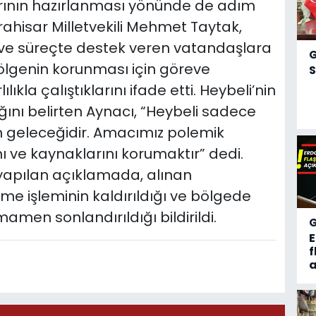
rının hazırlanması yönünde de adım
rahisar Milletvekili Mehmet Taytak,
ve süreçte destek veren vatandaşlara
ölgenin korunması için göreve
S
ıkla çalıştıklarını ifade etti. Heybeli’nin
ğını belirten Aynacı, “Heybeli sadece
’in geleceğidir. Amacımız polemik
nı ve kaynaklarını korumaktır” dedi.
 yapılan açıklamada, alınan
e işleminin kaldırıldığı ve bölgede
amen sonlandırıldığı bildirildi.
f
a