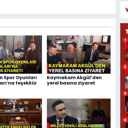
1
2
 Spor Oyunları
Kaymakam Akgül’den
arı’na teşekkür
yerel basına ziyaret
3
4