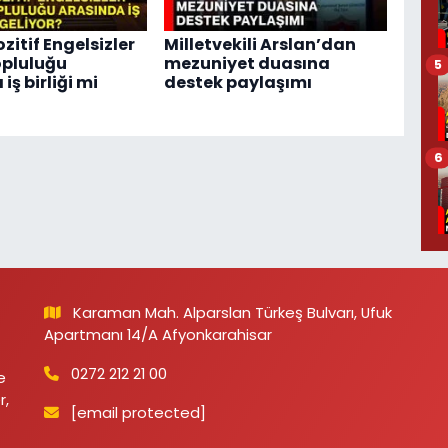
ozitif Engelsizler
Milletvekili Arslan’dan
opluluğu
mezuniyet duasına
5
iş birliği mi
destek paylaşımı
6
Karaman Mah. Alparslan Türkeş Bulvarı, Ufuk
Apartmanı 14/A Afyonkarahisar
0272 212 21 00
e
r,
[email protected]