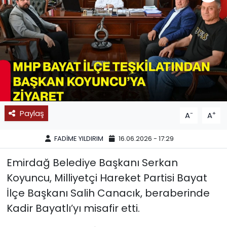
SPOR
11:11 MANŞET
Paylaş
-
+
A
A
FADİME YILDIRIM
16.06.2026 - 17:29
Emirdağ Belediye Başkanı Serkan
Koyuncu, Milliyetçi Hareket Partisi Bayat
İlçe Başkanı Salih Canacık, beraberinde
Kadir Bayatlı’yı misafir etti.