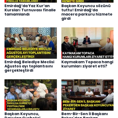
Emirdağ’da Yaz Kur’an
Başkan Koyuncu sözünü
Kursları Turnuvası finalle
tuttu! Emirdağ’da
tamamlandı
macera parkuru hizmete
girdi
Emirdağ Belediye Meclisi
Kaymakam Topaca hangi
Ağustos ayı toplantısını
kurumları ziyaret etti?
gerçekleştirdi
Başkan Koyuncu,
Bem-Bir-Sen İl Başkanı
Davulga Gurbetçi
Peker'den Başkan