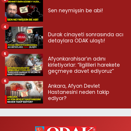
Sen neymişsin be abi!
4
Durak cinayeti sonrasında acı
detaylara ODAK ulaştı!
5
Afyonkarahisar’ın adını
kirletiyorlar: “İlgilileri harekete
geçmeye davet ediyoruz”
6
Ankara, Afyon Devlet
Hastanesini neden takip
ediyor?