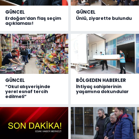
GÜNCEL
GÜNCEL
Erdoğan’dan flaş seçim
Ünlü, ziyarette bulundu
açıklaması!
GÜNCEL
BÖLGEDEN HABERLER
“Okul alışverişinde
İhtiyaç sahiplerinin
yerel esnaf tercih
yaşamına dokundular
edilmeli”