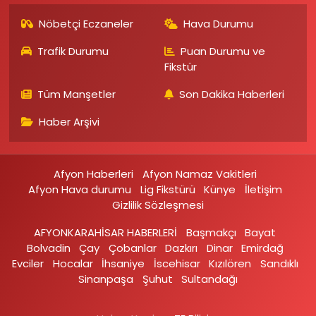
Nöbetçi Eczaneler
Hava Durumu
Trafik Durumu
Puan Durumu ve
Fikstür
Tüm Manşetler
Son Dakika Haberleri
Haber Arşivi
Afyon Haberleri
Afyon Namaz Vakitleri
Afyon Hava durumu
Lig Fikstürü
Künye
İletişim
Gizlilik Sözleşmesi
AFYONKARAHİSAR HABERLERİ
Başmakçı
Bayat
Bolvadin
Çay
Çobanlar
Dazkırı
Dinar
Emirdağ‎
Evciler‎
Hocalar
İhsaniye‎
İscehisar
Kızılören‎
Sandıklı‎
Sinanpaşa
Şuhut
Sultandağı