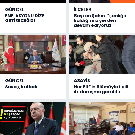
GÜNCEL
İLÇELER
ENFLASYONU DİZE
Başkan Şahin, “şenliğe
GETİRECEĞİZ!
kaldığımız yerden
devam ediyoruz”
GÜNCEL
ASAYİŞ
Savaş, kutladı
Nur Elif’in ölümüyle ilgili
ilk duruşma görüldü