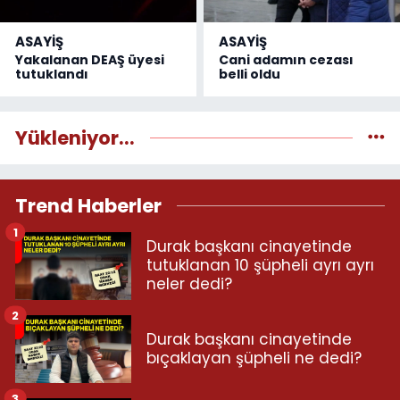
ASAYİŞ
ASAYİŞ
Yakalanan DEAŞ üyesi
Cani adamın cezası
tutuklandı
belli oldu
Yükleniyor...
Trend Haberler
1
Durak başkanı cinayetinde
tutuklanan 10 şüpheli ayrı ayrı
neler dedi?
2
Durak başkanı cinayetinde
bıçaklayan şüpheli ne dedi?
3