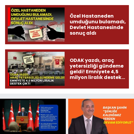
Özel Hastaneden
umduğunu bulamadı,
Devlet Hastanesinde
sonuç aldı
ODAK yazdı, araç
yetersizliği gündeme
geldi! Emniyete 4,5
milyon liralık destek
çıktı