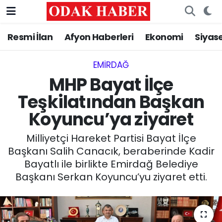
Resmi İlan
Afyon Haberleri
Ekonomi
Siyas
AFYONKARAHİSAR HABERLERİ
Nöbetçi Eczaneler
Resmi İlan
Hava Durumu
EMIRDAĞ‎
MHP Bayat İlçe
ASAYİŞ
Trafik Durumu
Teşkilatından Başkan
Koyuncu’ya ziyaret
GÜNCEL
Süper Lig Puan Durumu ve Fikstür
Milliyetçi Hareket Partisi Bayat İlçe
SİYASET
Tüm Manşetler
Başkanı Salih Canacık, beraberinde Kadir
Bayatlı ile birlikte Emirdağ Belediye
EĞİTİM
Son Dakika Haberleri
Başkanı Serkan Koyuncu’yu ziyaret etti.
MAGAZİN
Haber Arşivi
SAĞLIK