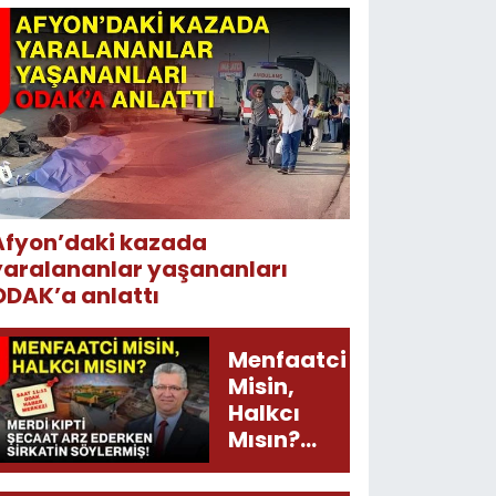
Afyon’daki kazada
yaralananlar yaşananları
ODAK’a anlattı
Menfaatci
Misin,
Halkcı
Mısın?
Merdi
Kıpti