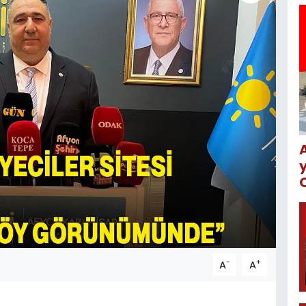
-
+
A
A