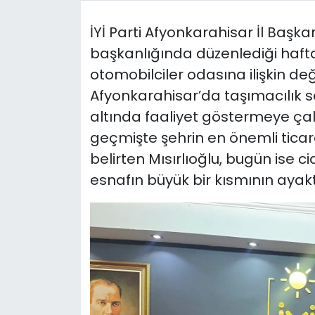
İYİ Parti Afyonkarahisar İl Başka
başkanlığında düzenlediği hafta
otomobilciler odasına ilişkin d
Afyonkarahisar’da taşımacılık 
altında faaliyet göstermeye çalışt
geçmişte şehrin en önemli ticar
belirten Mısırlıoğlu, bugün ise c
esnafın büyük bir kısmının ayak