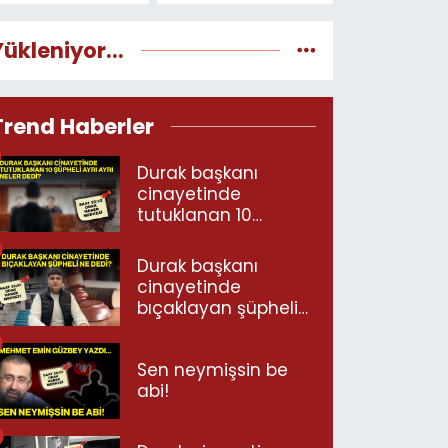
Yükleniyor...
Trend Haberler
Durak başkanı
cinayetinde
tutuklanan 10
şüpheli ayrı ayrı
neler dedi?
Durak başkanı
cinayetinde
bıçaklayan şüpheli
ne dedi?
Sen neymişsin be
abi!