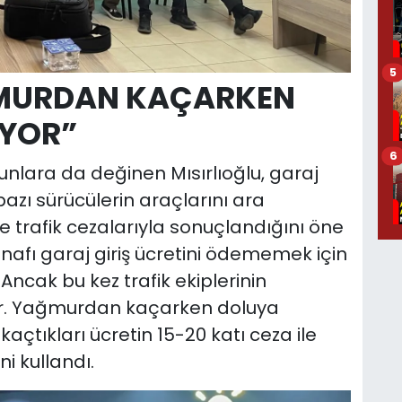
5
MURDAN KAÇARKEN
IYOR”
6
unlara da değinen Mısırlıoğlu, garaj
bazı sürücülerin araçlarını ara
se trafik cezalarıyla sonuçlandığını öne
nafı garaj giriş ücretini ödememek için
Ancak bu kez trafik ekiplerinin
yor. Yağmurdan kaçarken doluya
çtıkları ücretin 15-20 katı ceza ile
ni kullandı.