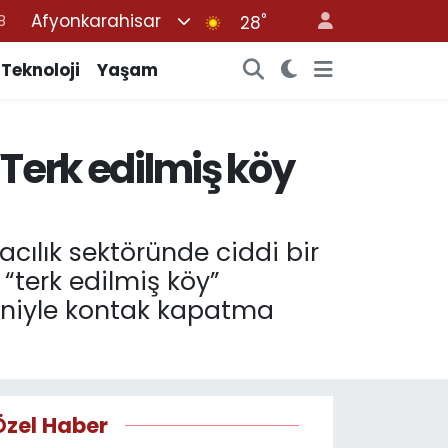
Afyonkarahisar
°
8
28
2
Teknoloji
Yaşam
8
3
“Terk edilmiş köy
4
8
acılık sektöründe ciddi bir
 “terk edilmiş köy”
eniyle kontak kapatma
Özel Haber