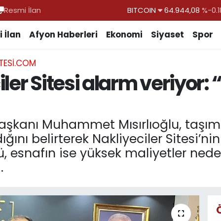
Resmi İlan
DOLAR
47,7436
%0.1
EURO
55,2510
%0.3
 İlan
Afyon Haberleri
Ekonomi
Siyaset
Spor
STERLİN
64,4811
%0.3
TESI.COM
GRAM ALTIN
6660.55
%0.0
ler Sitesi alarm veriyor: 
BİST100
13.779
%-1
BITCOIN
64.944,08
%-0.1
 Başkanı Muhammet Mısırlıoğlu, taşım
ı belirterek Nakliyeciler Sitesi’nin
esnafın ise yüksek maliyetler ned
.