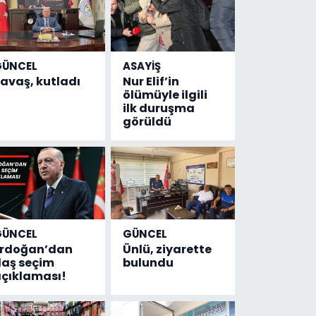
GÜNCEL
ASAYİŞ
avaş, kutladı
Nur Elif’in
ölümüyle ilgili
ilk duruşma
görüldü
GÜNCEL
GÜNCEL
Erdoğan’dan
Ünlü, ziyarette
laş seçim
bulundu
çıklaması!