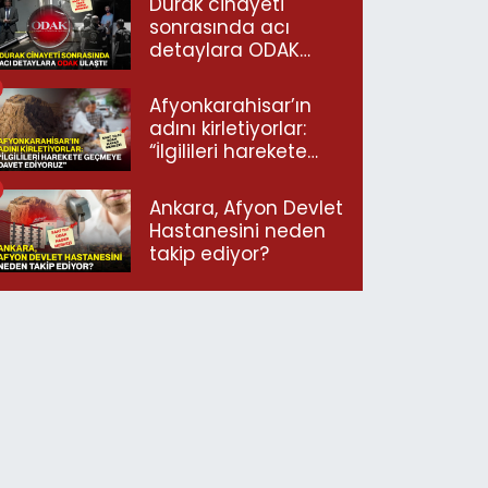
Durak cinayeti
sonrasında acı
detaylara ODAK
ulaştı!
Afyonkarahisar’ın
adını kirletiyorlar:
“İlgilileri harekete
geçmeye davet
ediyoruz”
Ankara, Afyon Devlet
Hastanesini neden
takip ediyor?