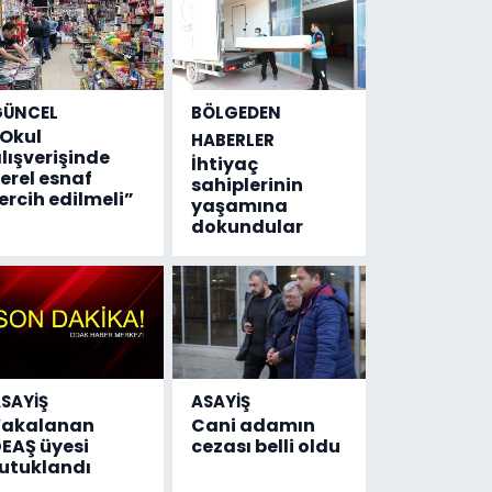
GÜNCEL
BÖLGEDEN
Okul
HABERLER
lışverişinde
İhtiyaç
erel esnaf
sahiplerinin
ercih edilmeli”
yaşamına
dokundular
SAYİŞ
ASAYİŞ
Yakalanan
Cani adamın
EAŞ üyesi
cezası belli oldu
utuklandı