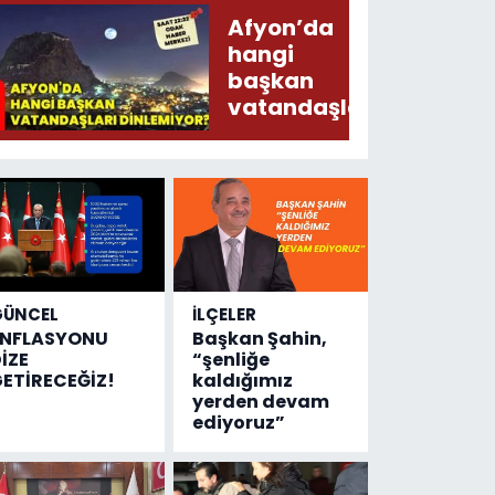
Şecaat
Afyon’da
Arz
hangi
Ederken
başkan
Sirkatin
vatandaşları
Söylermiş!
dinlemiyor?
GÜNCEL
İLÇELER
ENFLASYONU
Başkan Şahin,
İZE
“şenliğe
ETİRECEĞİZ!
kaldığımız
yerden devam
ediyoruz”