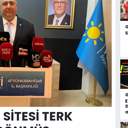
S
f
 SİTESİ TERK
a