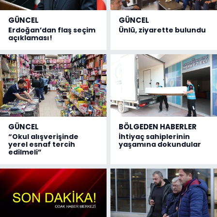
GÜNCEL
GÜNCEL
Erdoğan’dan flaş seçim
Ünlü, ziyarette bulundu
açıklaması!
GÜNCEL
BÖLGEDEN HABERLER
“Okul alışverişinde
İhtiyaç sahiplerinin
yerel esnaf tercih
yaşamına dokundular
edilmeli”