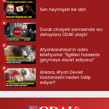
3
Sen neymişsin be abi!
4
Durak cinayeti sonrasında acı
detaylara ODAK ulaştı!
5
Afyonkarahisar’ın adını
kirletiyorlar: “İlgilileri harekete
geçmeye davet ediyoruz”
6
Ankara, Afyon Devlet
Hastanesini neden takip
ediyor?