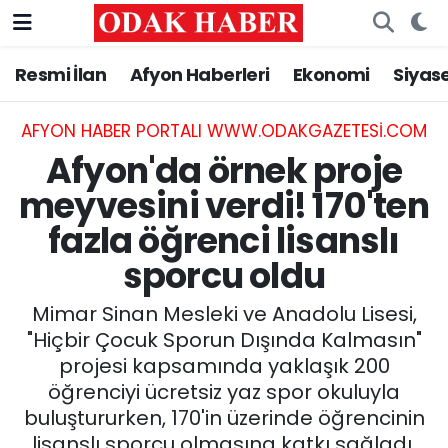
Resmi İlan
Afyon Haberleri
Ekonomi
Siyas
AFYONKARAHİSAR HABERLERİ
Nöbetçi Eczaneler
Resmi İlan
Hava Durumu
AFYON HABER PORTALI WWW.ODAKGAZETESI.COM
Afyon'da örnek proje
ASAYİŞ
Trafik Durumu
meyvesini verdi! 170'ten
fazla öğrenci lisanslı
GÜNCEL
Süper Lig Puan Durumu ve Fikstür
sporcu oldu
SİYASET
Tüm Manşetler
Mimar Sinan Mesleki ve Anadolu Lisesi,
EĞİTİM
Son Dakika Haberleri
"Hiçbir Çocuk Sporun Dışında Kalmasın"
projesi kapsamında yaklaşık 200
MAGAZİN
Haber Arşivi
öğrenciyi ücretsiz yaz spor okuluyla
buluştururken, 170'in üzerinde öğrencinin
SAĞLIK
lisanslı sporcu olmasına katkı sağladı.