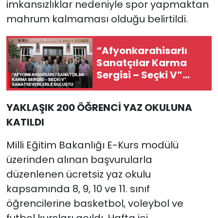
imkansızlıklar nedeniyle spor yapmaktan
mahrum kalmaması olduğu belirtildi.
“Afyonkarahisarlı
Sanatçılar Karma
Sergisi – Seçki V”
Sanatseverlerle
Buluştu
YAKLAŞIK 200 ÖĞRENCİ YAZ OKULUNA
KATILDI
Milli Eğitim Bakanlığı E-Kurs modülü
üzerinden alınan başvurularla
düzenlenen ücretsiz yaz okulu
kapsamında 8, 9, 10 ve 11. sınıf
öğrencilerine basketbol, voleybol ve
futbol kursları açıldı. Hafta içi