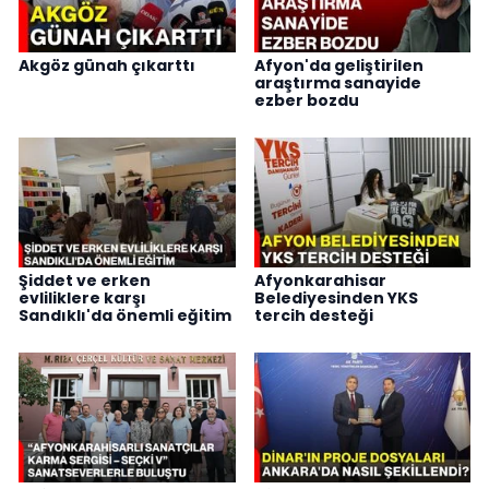
Akgöz günah çıkarttı
Afyon'da geliştirilen
araştırma sanayide
ezber bozdu
Şiddet ve erken
Afyonkarahisar
evliliklere karşı
Belediyesinden YKS
Sandıklı'da önemli eğitim
tercih desteği