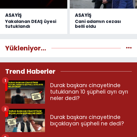
ASAYİŞ
ASAYİŞ
Yakalanan DEAŞ üyesi
Cani adamın cezası
tutuklandı
belli oldu
Yükleniyor...
Trend Haberler
1
Durak başkanı cinayetinde
tutuklanan 10 şüpheli ayrı ayrı
neler dedi?
2
Durak başkanı cinayetinde
bıçaklayan şüpheli ne dedi?