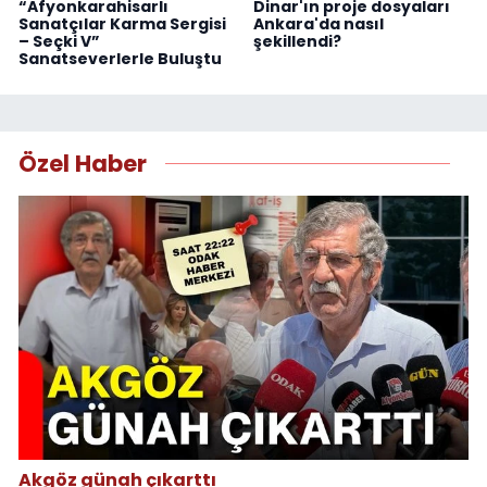
“Afyonkarahisarlı
Dinar'ın proje dosyaları
Sanatçılar Karma Sergisi
Ankara'da nasıl
– Seçki V”
şekillendi?
Sanatseverlerle Buluştu
Özel Haber
Akgöz günah çıkarttı