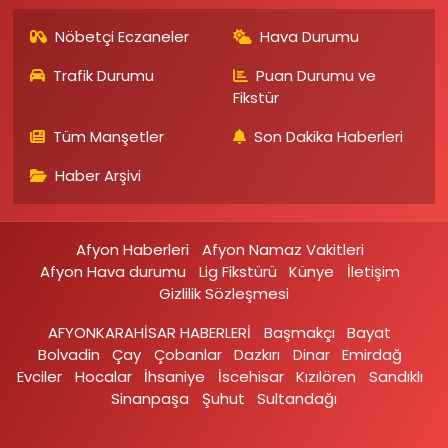
Nöbetçi Eczaneler
Hava Durumu
Trafik Durumu
Puan Durumu ve
Fikstür
Tüm Manşetler
Son Dakika Haberleri
Haber Arşivi
Afyon Haberleri
Afyon Namaz Vakitleri
Afyon Hava durumu
Lig Fikstürü
Künye
İletişim
Gizlilik Sözleşmesi
AFYONKARAHİSAR HABERLERİ
Başmakçı
Bayat
Bolvadin
Çay
Çobanlar
Dazkırı
Dinar
Emirdağ‎
Evciler‎
Hocalar
İhsaniye‎
İscehisar
Kızılören‎
Sandıklı‎
Sinanpaşa
Şuhut
Sultandağı