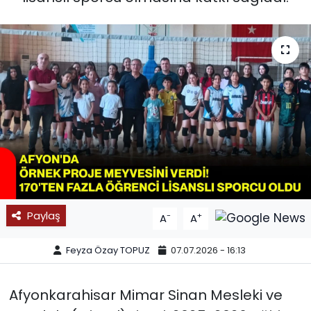
SPOR
11:11 MANŞET
Paylaş
-
+
A
A
Feyza Özay TOPUZ
07.07.2026 - 16:13
Afyonkarahisar Mimar Sinan Mesleki ve