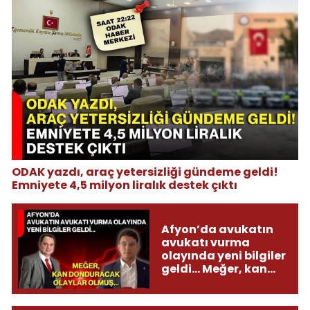
ODAK yazdı, araç yetersizliği gündeme geldi!
Emniyete 4,5 milyon liralık destek çıktı
Afyon’da avukatın
avukatı vurma
olayında yeni bilgiler
geldi... Meğer, kan
donduracak olaylar
olmuş...