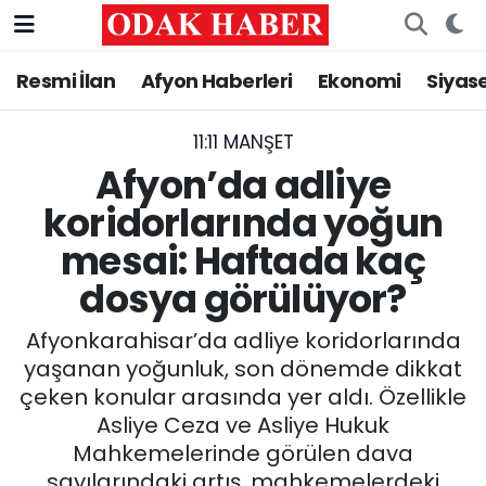
Resmi İlan
Afyon Haberleri
Ekonomi
Siyas
AFYONKARAHİSAR HABERLERİ
Nöbetçi Eczaneler
Resmi İlan
Hava Durumu
11:11 MANŞET
Afyon’da adliye
ASAYİŞ
Trafik Durumu
koridorlarında yoğun
mesai: Haftada kaç
GÜNCEL
Süper Lig Puan Durumu ve Fikstür
dosya görülüyor?
SİYASET
Tüm Manşetler
Afyonkarahisar’da adliye koridorlarında
EĞİTİM
Son Dakika Haberleri
yaşanan yoğunluk, son dönemde dikkat
çeken konular arasında yer aldı. Özellikle
MAGAZİN
Haber Arşivi
Asliye Ceza ve Asliye Hukuk
Mahkemelerinde görülen dava
SAĞLIK
sayılarındaki artış, mahkemelerdeki