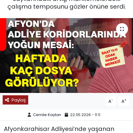
çalışma temposunu gözler önüne serdi.
SPOR
11:11 MANŞET
Paylaş
-
+
A
A
Cemile Kaytan
22.05.2026 - 11:11
Afyonkarahisar Adliyesi’nde yaşanan