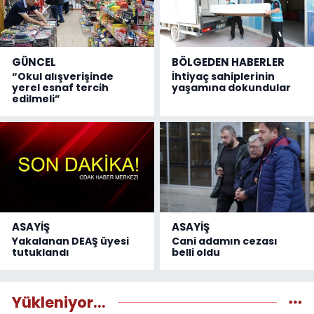
GÜNCEL
BÖLGEDEN HABERLER
“Okul alışverişinde
İhtiyaç sahiplerinin
yerel esnaf tercih
yaşamına dokundular
edilmeli”
ASAYİŞ
ASAYİŞ
Yakalanan DEAŞ üyesi
Cani adamın cezası
tutuklandı
belli oldu
Yükleniyor...