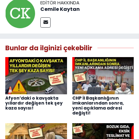
EDITÖR HAKKINDA
Cemile Kaytan
Bunlar da ilginizi çekebilir
Afyon’daki o kavşakta
CHP İl Başkanlığının
yıllardır değişen tek şey
imkanlarından sonra,
kaza sayısı!
yeni açıklama adresi
değişti!