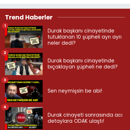
Trend Haberler
1
Durak başkanı cinayetinde
tutuklanan 10 şüpheli ayrı ayrı
neler dedi?
2
Durak başkanı cinayetinde
bıçaklayan şüpheli ne dedi?
3
Sen neymişsin be abi!
4
Durak cinayeti sonrasında acı
detaylara ODAK ulaştı!