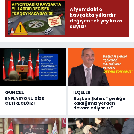
Afyon’daki o
kavşakta yıllardır
değişen tek şey kaza
sayısı!
GÜNCEL
İLÇELER
ENFLASYONU DİZE
Başkan Şahin, “şenliğe
GETİRECEĞİZ!
kaldığımız yerden
devam ediyoruz”