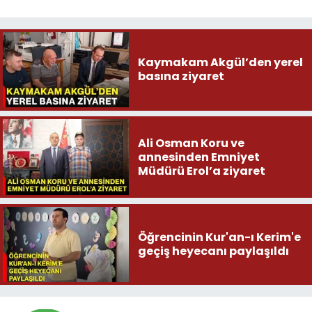
Kaymakam Akgül’den yerel
basına ziyaret
Ali Osman Koru ve
annesinden Emniyet
Müdürü Erol’a ziyaret
Öğrencinin Kur'an-ı Kerim'e
geçiş heyecanı paylaşıldı