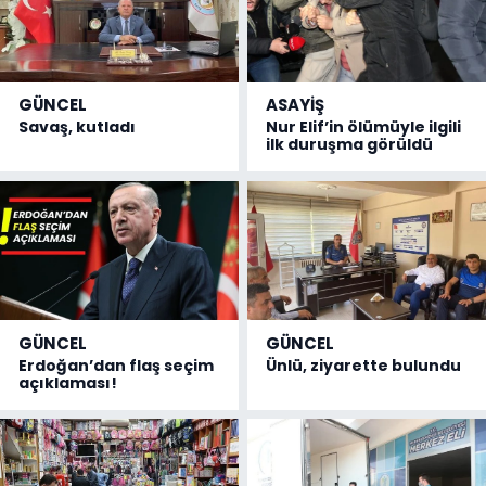
GÜNCEL
ASAYİŞ
Savaş, kutladı
Nur Elif’in ölümüyle ilgili
ilk duruşma görüldü
GÜNCEL
GÜNCEL
Erdoğan’dan flaş seçim
Ünlü, ziyarette bulundu
açıklaması!