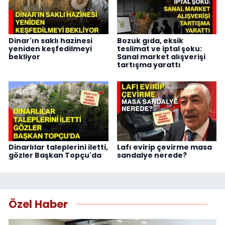
Dinar'ın saklı hazinesi
Bozuk gıda, eksik
yeniden keşfedilmeyi
teslimat ve iptal şoku:
bekliyor
Sanal market alışverişi
tartışma yarattı
Dinarlılar taleplerini iletti,
Lafı evirip çevirme masa
gözler Başkan Topçu'da
sandalye nerede?
Özel Haber