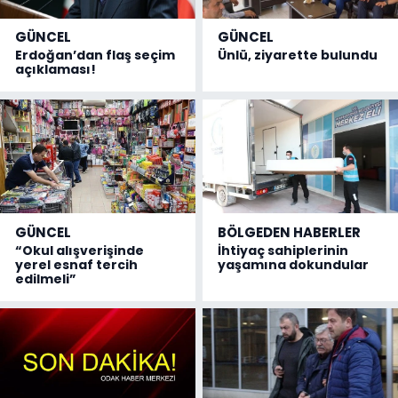
GÜNCEL
GÜNCEL
Erdoğan’dan flaş seçim
Ünlü, ziyarette bulundu
açıklaması!
GÜNCEL
BÖLGEDEN HABERLER
“Okul alışverişinde
İhtiyaç sahiplerinin
yerel esnaf tercih
yaşamına dokundular
edilmeli”