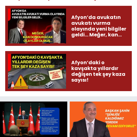
Afyon’da avukatın
avukatı vurma
olayında yeni bilgiler
geldi... Meğer, kan
donduracak olaylar
olmuş...
Afyon’daki o
kavşakta yıllardır
değişen tek şey kaza
sayısı!