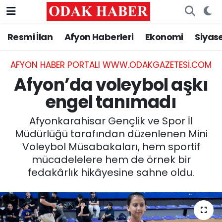
Resmi İlan
Afyon Haberleri
Ekonomi
Siyas
AFYONKARAHİSAR HABERLERİ
Nöbetçi Eczaneler
Resmi İlan
Hava Durumu
AFYON HABER PORTALI WWW.ODAKGAZETESI.COM
Afyon’da voleybol aşkı
ASAYİŞ
Trafik Durumu
engel tanımadı
GÜNCEL
Süper Lig Puan Durumu ve Fikstür
Afyonkarahisar Gençlik ve Spor İl
Müdürlüğü tarafından düzenlenen Mini
SİYASET
Tüm Manşetler
Voleybol Müsabakaları, hem sportif
mücadelelere hem de örnek bir
EĞİTİM
Son Dakika Haberleri
fedakârlık hikâyesine sahne oldu.
MAGAZİN
Haber Arşivi
SAĞLIK