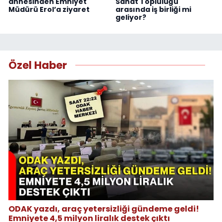
annesinden Emniyet
Sanat Topluluğu
Müdürü Erol’a ziyaret
arasında iş birliği mi
geliyor?
Özel Haber
ODAK yazdı, araç yetersizliği gündeme geldi!
Emniyete 4,5 milyon liralık destek çıktı