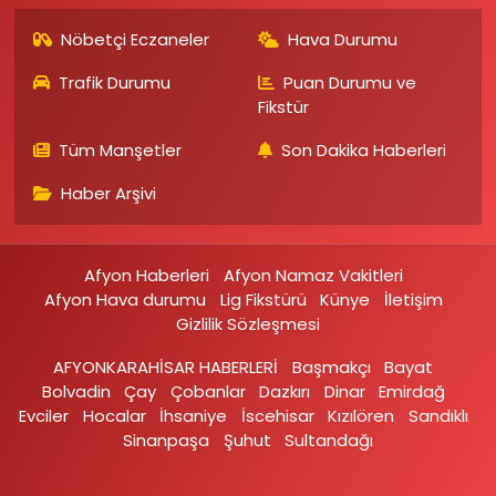
Nöbetçi Eczaneler
Hava Durumu
Trafik Durumu
Puan Durumu ve
Fikstür
Tüm Manşetler
Son Dakika Haberleri
Haber Arşivi
Afyon Haberleri
Afyon Namaz Vakitleri
Afyon Hava durumu
Lig Fikstürü
Künye
İletişim
Gizlilik Sözleşmesi
AFYONKARAHİSAR HABERLERİ
Başmakçı
Bayat
Bolvadin
Çay
Çobanlar
Dazkırı
Dinar
Emirdağ‎
Evciler‎
Hocalar
İhsaniye‎
İscehisar
Kızılören‎
Sandıklı‎
Sinanpaşa
Şuhut
Sultandağı