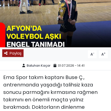
SPOR
11:11 MANŞET
Paylaş
-
+
A
A
Batuhan Kaçar
01.07.2026 - 14:41
Ema Spor takım kaptanı Buse Ç.,
antrenmanda yaşadığı talihsiz kaza
sonucu parmağını kırmasına rağmen
takımını en önemli maçta yalnız
bırakmadı. Doktorların dinlenme