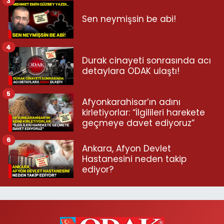
3
Sen neymişsin be abi!
4
Durak cinayeti sonrasında acı
detaylara ODAK ulaştı!
5
Afyonkarahisar’ın adını
kirletiyorlar: “İlgilileri harekete
geçmeye davet ediyoruz”
6
Ankara, Afyon Devlet
Hastanesini neden takip
ediyor?