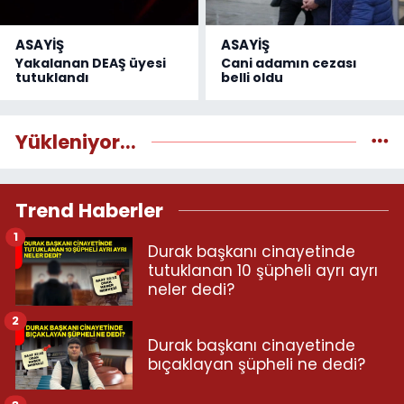
ASAYİŞ
ASAYİŞ
Yakalanan DEAŞ üyesi
Cani adamın cezası
tutuklandı
belli oldu
Yükleniyor...
Trend Haberler
1
Durak başkanı cinayetinde
tutuklanan 10 şüpheli ayrı ayrı
neler dedi?
2
Durak başkanı cinayetinde
bıçaklayan şüpheli ne dedi?