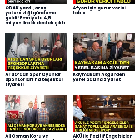
ODAK yazdı, araç
Afyon için gurur verici
yetersizliği gündeme
tablo
geldi! Emniyete 4,5
milyon liralık destek çıktı
ATSO’dan Spor Oyunları
Kaymakam Akgül’den
Sponsorları’na teşekkür
yerel basına ziyaret
ziyareti
Ali Osman Koru ve
AKÜ ile Pozitif Engelsizler