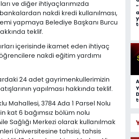
rı ve diğer ihtiyaçlarımızda
“
bankalardan nakdi kredi kullanılması,
a
y
ü işlemi yapmaya Belediye Başkanı Burcu
t
akkında teklif.
rları içerisinde ikamet eden ihtiyaç
) öğrencilere nakdi eğitim yardımı
flardaki 24 adet gayrimenkullerimizin
A
tışlarının yapılması hakkında teklif.
D
t
lu Mahallesi, 3784 Ada 1 Parsel Nolu
in kat 6 bağımsız bölüm nolu
le Sağlığı Merkezi olarak kullanılmak
leri Üniversitesine tahsisi, tahsis