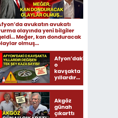
Afyon’da avukatın avukatı
vurma olayında yeni bilgiler
geldi... Meğer, kan donduracak
laylar olmuş...
Afyon’daki
o
kavşakta
yıllardır
değişen
tek şey
kaza
Akgöz
sayısı!
günah
çıkarttı