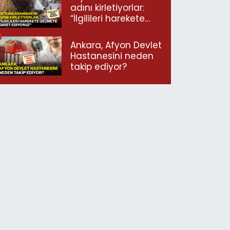
adını kirletiyorlar:
“İlgilileri harekete
geçmeye davet
ediyoruz”
Ankara, Afyon Devlet
Hastanesini neden
takip ediyor?