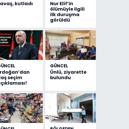
avaş, kutladı
Nur Elif’in
ölümüyle ilgili
ilk duruşma
görüldü
GÜNCEL
GÜNCEL
Erdoğan’dan
Ünlü, ziyarette
laş seçim
bulundu
çıklaması!
GÜNCEL
BÖLGEDEN