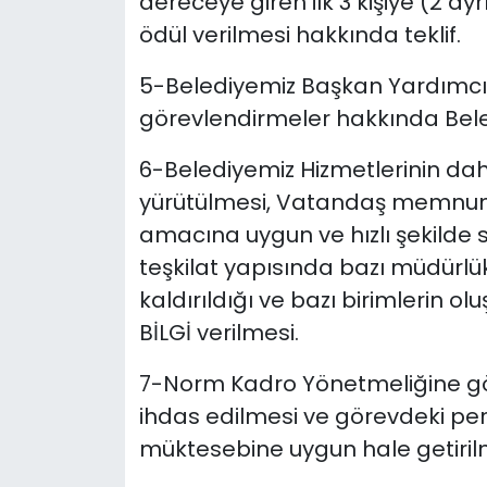
dereceye giren ilk 3 kişiye (2 ay
ödül verilmesi hakkında teklif.
5-Belediyemiz Başkan Yardımcıl
görevlendirmeler hakkında Beled
6-Belediyemiz Hizmetlerinin daha 
yürütülmesi, Vatandaş memnuniy
amacına uygun ve hızlı şekilde 
teşkilat yapısında bazı müdürlük
kaldırıldığı ve bazı birimlerin 
BİLGİ verilmesi.
7-Norm Kadro Yönetmeliğine gö
ihdas edilmesi ve görevdeki per
müktesebine uygun hale getirilme