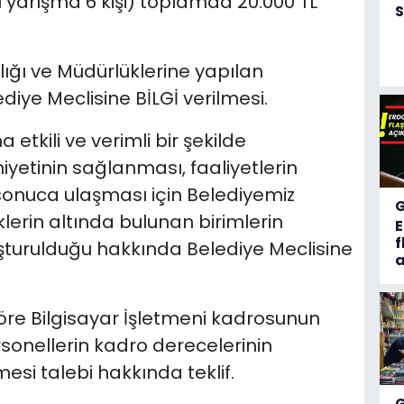
rı yarışma 6 kişi) toplamda 20.000 TL
S
ığı ve Müdürlüklerine yapılan
iye Meclisine BİLGİ verilmesi.
etkili ve verimli bir şekilde
etinin sağlanması, faaliyetlerin
sonuca ulaşması için Belediyemiz
lerin altında bulunan birimlerin
f
oluşturulduğu hakkında Belediye Meclisine
a
re Bilgisayar İşletmeni kadrosunun
sonellerin kadro derecelerinin
si talebi hakkında teklif.