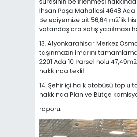
süresinin belirlenmesi hakkında t
İhsan Paşa Mahallesi 4648 Ada 
Belediyemize ait 56,64 m2'lik hi
vatandaşlara satış yapılması ha
13. Afyonkarahisar Merkez Osma
taşınmazın imarını tamamlamak i
2201 Ada 10 Parsel nolu 47,49m2'l
hakkında teklif.
14. Şehir içi halk otobüsü toplu 
hakkında Plan ve Bütçe komisy
raporu.