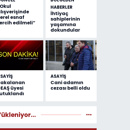
Okul
HABERLER
lışverişinde
İhtiyaç
erel esnaf
sahiplerinin
ercih edilmeli”
yaşamına
dokundular
SAYİŞ
ASAYİŞ
Yakalanan
Cani adamın
EAŞ üyesi
cezası belli oldu
utuklandı
Yükleniyor...