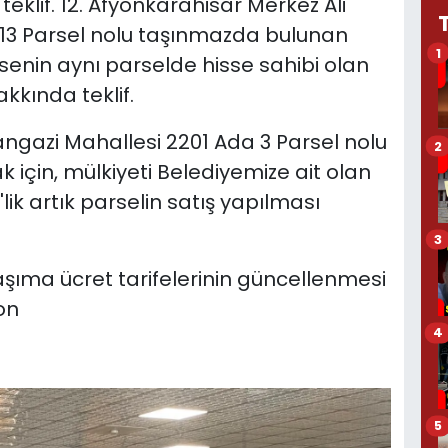
eklif. 12. Afyonkarahisar Merkez Ali
13 Parsel nolu taşınmazda bulunan
1
ssenin aynı parselde hisse sahibi olan
kkında teklif.
ngazi Mahallesi 2201 Ada 3 Parsel nolu
2
çin, mülkiyeti Belediyemize ait olan
ik artık parselin satış yapılması
3
taşıma ücret tarifelerinin güncellenmesi
on
4
5