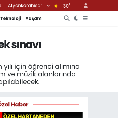
Afyonkarahisar
°
7
30
1
Teknoloji
Yaşam
2
4
ek sınavı
4
6
yılı için öğrenci alımına
im ve müzik alanlarında
apılabilecek.
Özel Haber