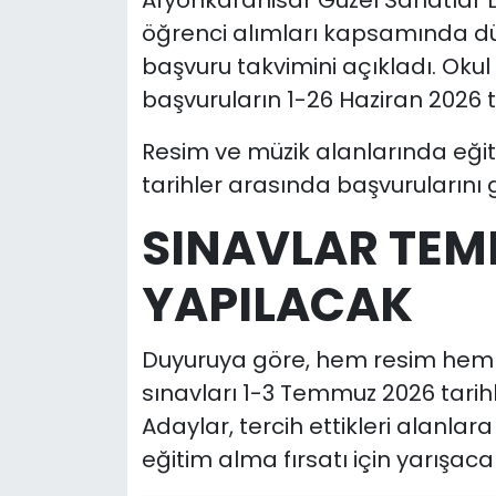
Afyonkarahisar Güzel Sanatlar Li
öğrenci alımları kapsamında düz
başvuru takvimini açıkladı. Oku
başvuruların 1-26 Haziran 2026 ta
Resim ve müzik alanlarında eğiti
tarihler arasında başvurularını 
SINAVLAR TEM
YAPILACAK
Duyuruya göre, hem resim hem 
sınavları 1-3 Temmuz 2026 tarihl
Adaylar, tercih ettikleri alanlar
eğitim alma fırsatı için yarışaca