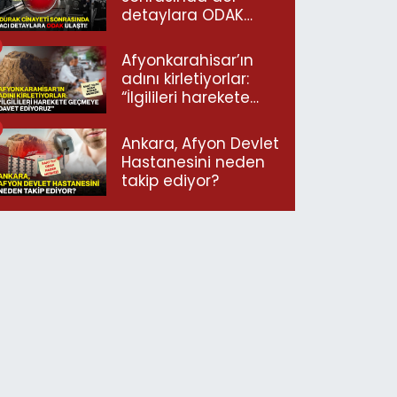
detaylara ODAK
ulaştı!
Afyonkarahisar’ın
adını kirletiyorlar:
“İlgilileri harekete
geçmeye davet
ediyoruz”
Ankara, Afyon Devlet
Hastanesini neden
takip ediyor?