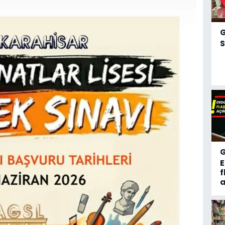
S
f
a