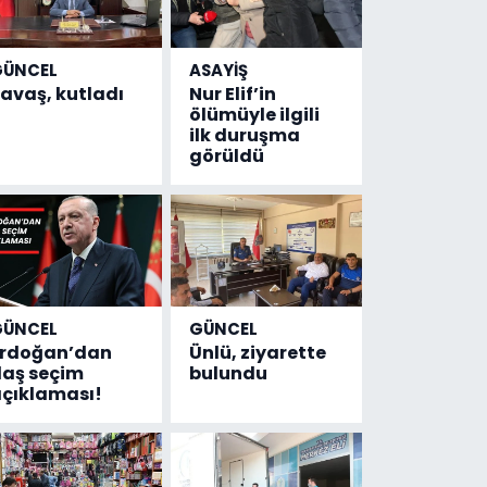
GÜNCEL
ASAYİŞ
avaş, kutladı
Nur Elif’in
ölümüyle ilgili
ilk duruşma
görüldü
GÜNCEL
GÜNCEL
Erdoğan’dan
Ünlü, ziyarette
laş seçim
bulundu
çıklaması!