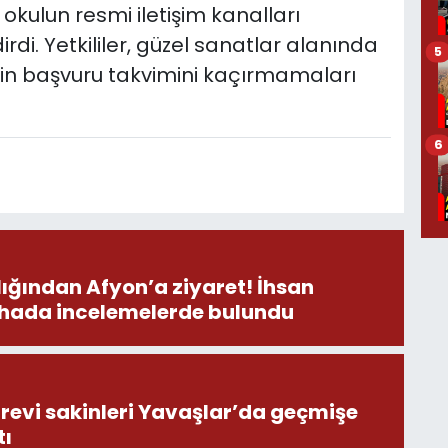
in okulun resmi iletişim kanalları
irdi. Yetkililer, güzel sanatlar alanında
5
rin başvuru takvimini kaçırmamaları
6
ından Afyon’a ziyaret! İhsan
ahada incelemelerde bulundu
revi sakinleri Yavaşlar’da geçmişe
tı