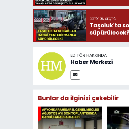
EDITÖRÜN SEÇTIĞI
Taşoluk'ta s
süpürülecek
EDITÖR HAKKINDA
Haber Merkezi
Bunlar da ilginizi çekebilir