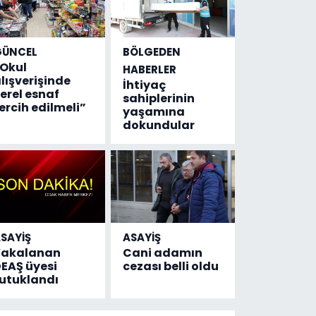
GÜNCEL
BÖLGEDEN
Okul
HABERLER
lışverişinde
İhtiyaç
erel esnaf
sahiplerinin
ercih edilmeli”
yaşamına
dokundular
SAYİŞ
ASAYİŞ
Yakalanan
Cani adamın
EAŞ üyesi
cezası belli oldu
utuklandı