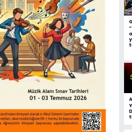
“
a
y
t
A
D
t