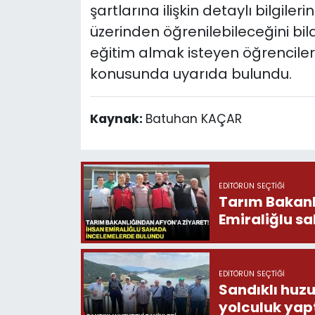
şartlarına ilişkin detaylı bilgiler
üzerinden öğrenilebileceğini bild
eğitim almak isteyen öğrencile
konusunda uyarıda bulundu.
Kaynak:
Batuhan KAÇAR
EDITÖRÜN SEÇTIĞI
Tarım Bakanlığ
Emiraliğlu s
EDITÖRÜN SEÇTIĞI
Sandıklı huzu
yolculuk yap