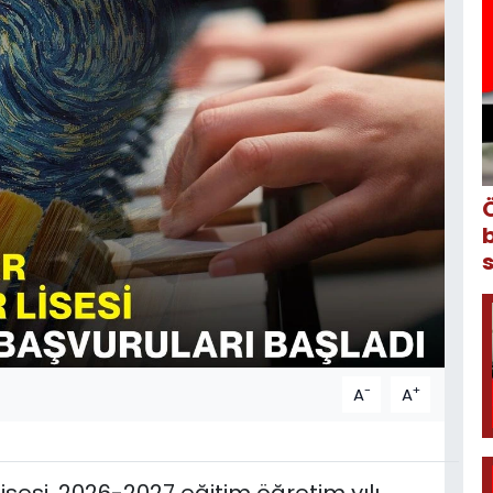
-
+
A
A