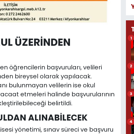
UL ÜZERİNDEN
1
n öğrencilerin başvuruları, velileri
2
nden bireysel olarak yapılacak.
nı bulunmayan velilerin ise okul
acaat etmeleri halinde başvurularının
3
tirilebileceği belirtildi.
KULDAN ALINABİLECEK
4
sesi yönetimi, sınav süreci ve başvuru