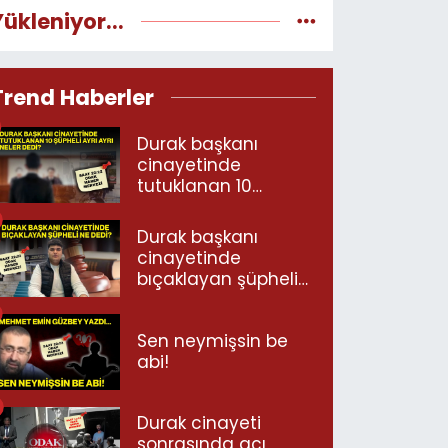
Yükleniyor...
Trend Haberler
Durak başkanı
cinayetinde
tutuklanan 10
şüpheli ayrı ayrı
neler dedi?
Durak başkanı
cinayetinde
bıçaklayan şüpheli
ne dedi?
Sen neymişsin be
abi!
Durak cinayeti
sonrasında acı