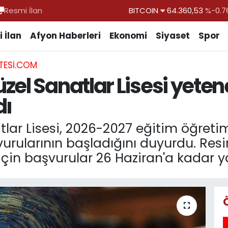
Resmi İlan
DOLAR
47,7069
%0.1
EURO
55,0265
%0.0
 İlan
Afyon Haberleri
Ekonomi
Siyaset
Spor
STERLİN
64,1897
%0.0
TESI.COM
GRAM ALTIN
6574.81
%1.4
el Sanatlar Lisesi yeten
BİST100
13.887
%6
dı
BITCOIN
64.360,53
%-0.7
ar Lisesi, 2026-2027 eğitim öğretim 
vurularının başladığını duyurdu. Res
 için başvurular 26 Haziran'a kadar y