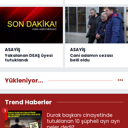
ASAYİŞ
ASAYİŞ
Yakalanan DEAŞ üyesi
Cani adamın cezası
tutuklandı
belli oldu
Yükleniyor...
Trend Haberler
1
Durak başkanı cinayetinde
tutuklanan 10 şüpheli ayrı ayrı
neler dedi?