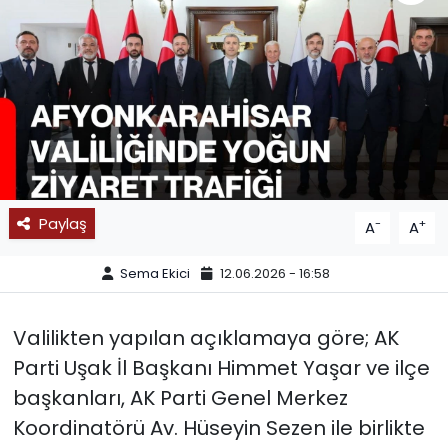
SPOR
11:11 MANŞET
Paylaş
-
+
A
A
Sema Ekici
12.06.2026 - 16:58
Valilikten yapılan açıklamaya göre; AK
Parti Uşak İl Başkanı Himmet Yaşar ve ilçe
başkanları, AK Parti Genel Merkez
Koordinatörü Av. Hüseyin Sezen ile birlikte