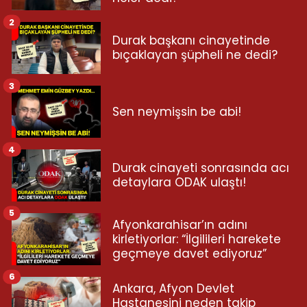
2
Durak başkanı cinayetinde
bıçaklayan şüpheli ne dedi?
3
Sen neymişsin be abi!
4
Durak cinayeti sonrasında acı
detaylara ODAK ulaştı!
5
Afyonkarahisar’ın adını
kirletiyorlar: “İlgilileri harekete
geçmeye davet ediyoruz”
6
Ankara, Afyon Devlet
Hastanesini neden takip