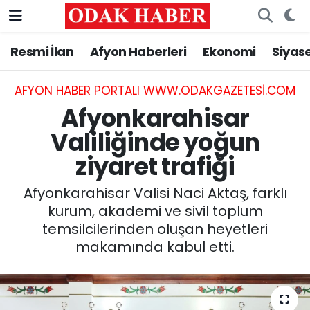
Resmi İlan
Afyon Haberleri
Ekonomi
Siyas
AFYONKARAHİSAR HABERLERİ
Nöbetçi Eczaneler
Resmi İlan
Hava Durumu
AFYON HABER PORTALI WWW.ODAKGAZETESI.COM
Afyonkarahisar
ASAYİŞ
Trafik Durumu
Valiliğinde yoğun
ziyaret trafiği
GÜNCEL
Süper Lig Puan Durumu ve Fikstür
Afyonkarahisar Valisi Naci Aktaş, farklı
SİYASET
Tüm Manşetler
kurum, akademi ve sivil toplum
temsilcilerinden oluşan heyetleri
EĞİTİM
Son Dakika Haberleri
makamında kabul etti.
MAGAZİN
Haber Arşivi
SAĞLIK