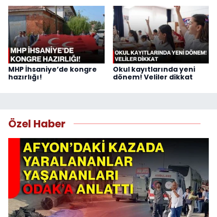
MHP İhsaniye’de kongre
Okul kayıtlarında yeni
hazırlığı!
dönem! Veliler dikkat
Özel Haber