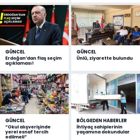
GÜNCEL
GÜNCEL
Erdoğan’dan flaş seçim
Ünlü, ziyarette bulundu
açıklaması!
GÜNCEL
BÖLGEDEN HABERLER
“Okul alışverişinde
İhtiyaç sahiplerinin
yerel esnaf tercih
yaşamına dokundular
edilmeli”