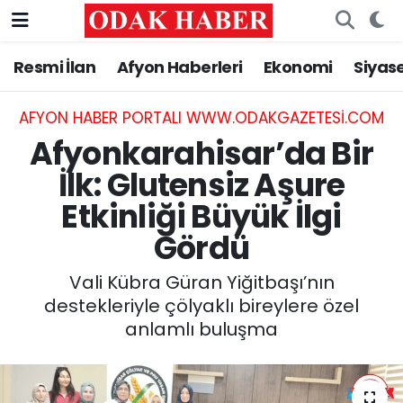
Resmi İlan
Afyon Haberleri
Ekonomi
Siyas
AFYONKARAHİSAR HABERLERİ
Afyonkarahisar Nöbetçi Eczaneler
Resmi İlan
Afyonkarahisar Hava Durumu
AFYON HABER PORTALI WWW.ODAKGAZETESI.COM
Afyonkarahisar’da Bir
ASAYİŞ
Afyonkarahisar Namaz Vakitleri
İlk: Glutensiz Aşure
Etkinliği Büyük İlgi
GÜNCEL
Afyonkarahisar Trafik Yoğunluk Haritası
Gördü
SİYASET
Süper Lig Puan Durumu ve Fikstür
Vali Kübra Güran Yiğitbaşı’nın
EĞİTİM
Tüm Manşetler
destekleriyle çölyaklı bireylere özel
anlamlı buluşma
MAGAZİN
Son Dakika Haberleri
SAĞLIK
Haber Arşivi