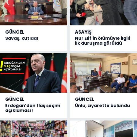
GÜNCEL
ASAYİŞ
Savaş, kutladı
Nur Elif’in ölümüyle ilgili
ilk duruşma görüldü
GÜNCEL
GÜNCEL
Erdoğan’dan flaş seçim
Ünlü, ziyarette bulundu
açıklaması!