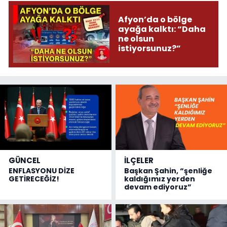
Afyon’da o bölge
ayağa kalktı: “Daha
ne olsun
istiyorsunuz?”
GÜNCEL
İLÇELER
ENFLASYONU DİZE
Başkan Şahin, “şenliğe
GETİRECEĞİZ!
kaldığımız yerden
devam ediyoruz”