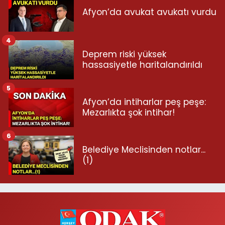
Afyon’da avukat avukatı vurdu
4
Deprem riski yüksek
hassasiyetle haritalandırıldı
5
Afyon’da intiharlar peş peşe:
Mezarlıkta şok intihar!
6
Belediye Meclisinden notlar...
(1)