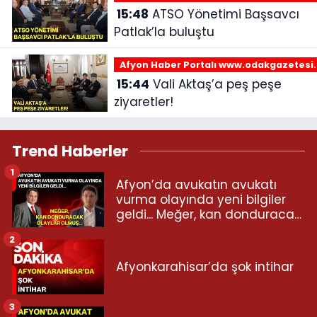
15:48
ATSO Yönetimi Başsavcı
Patlak’la buluştu
Afyon Haber Portalı www.odakgazetesi
15:44
Vali Aktaş’a peş peşe
ziyaretler!
Trend Haberler
1
Afyon’da avukatın avukatı
vurma olayında yeni bilgiler
geldi... Meğer, kan donduracak
olaylar olmuş...
2
Afyonkarahisar’da şok intihar
3