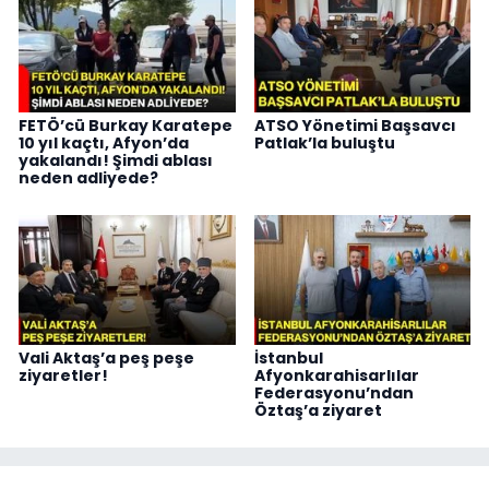
FETÖ’cü Burkay Karatepe
ATSO Yönetimi Başsavcı
10 yıl kaçtı, Afyon’da
Patlak’la buluştu
yakalandı! Şimdi ablası
neden adliyede?
Vali Aktaş’a peş peşe
İstanbul
ziyaretler!
Afyonkarahisarlılar
Federasyonu’ndan
Öztaş’a ziyaret