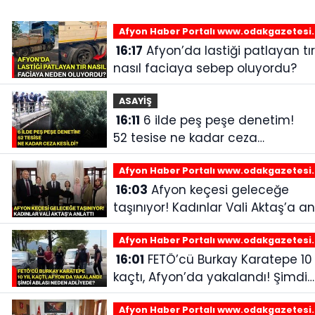
Afyon Haber Portalı www.odakgazetesi
16:17
Afyon’da lastiği patlayan tır
nasıl faciaya sebep oluyordu?
ASAYİŞ
16:11
6 ilde peş peşe denetim!
52 tesise ne kadar ceza
kesildi?
Afyon Haber Portalı www.odakgazetesi
16:03
Afyon keçesi geleceğe
taşınıyor! Kadınlar Vali Aktaş’a an
Afyon Haber Portalı www.odakgazetesi
16:01
FETÖ’cü Burkay Karatepe 10 yıl
kaçtı, Afyon’da yakalandı! Şimdi
ablası neden adliyede?
Afyon Haber Portalı www.odakgazetesi