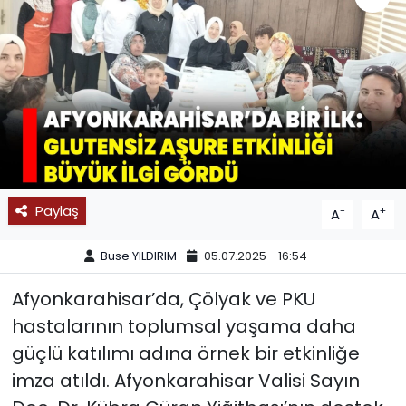
SPOR
11:11 MANŞET
Paylaş
-
+
A
A
Buse YILDIRIM
05.07.2025 - 16:54
Afyonkarahisar’da, Çölyak ve PKU
hastalarının toplumsal yaşama daha
güçlü katılımı adına örnek bir etkinliğe
imza atıldı. Afyonkarahisar Valisi Sayın