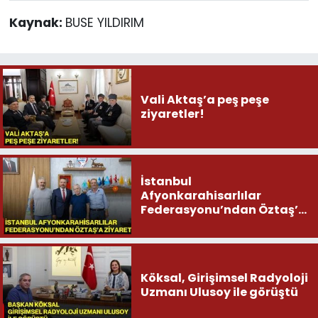
Kaynak:
BUSE YILDIRIM
Vali Aktaş’a peş peşe
ziyaretler!
İstanbul
Afyonkarahisarlılar
Federasyonu’ndan Öztaş’a
ziyaret
Köksal, Girişimsel Radyoloji
Uzmanı Ulusoy ile görüştü