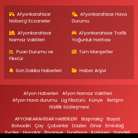
Afyonkarahisar
Afyonkarahisar Hava
Nöbetçi Eczaneler
Durumu
Afyonkarahisar
Afyonkarahisar Trafik
Namaz Vakitleri
Yoğunluk Haritası
Puan Durumu ve
Tüm Manşetler
Fikstür
Son Dakika Haberleri
Haber Arşivi
Afyon Haberleri
Afyon Namaz Vakitleri
Afyon Hava durumu
Lig Fikstürü
Künye
İletişim
Gizlilik Sözleşmesi
AFYONKARAHİSAR HABERLERİ
Başmakçı
Bayat
Bolvadin
Çay
Çobanlar
Dazkırı
Dinar
Emirdağ‎
Evciler‎
Hocalar
İhsaniye‎
İscehisar
Kızılören‎
Sandıklı‎