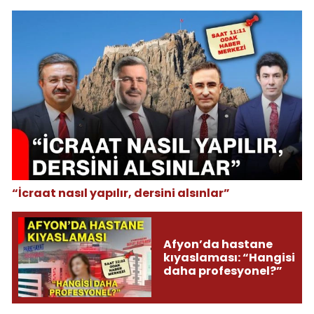
“İcraat nasıl yapılır, dersini alsınlar”
Afyon’da hastane
kıyaslaması: “Hangisi
daha profesyonel?”