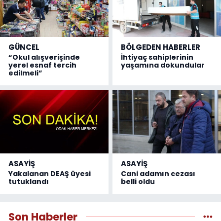
GÜNCEL
BÖLGEDEN HABERLER
“Okul alışverişinde
İhtiyaç sahiplerinin
yerel esnaf tercih
yaşamına dokundular
edilmeli”
ASAYİŞ
ASAYİŞ
Yakalanan DEAŞ üyesi
Cani adamın cezası
tutuklandı
belli oldu
Son Haberler